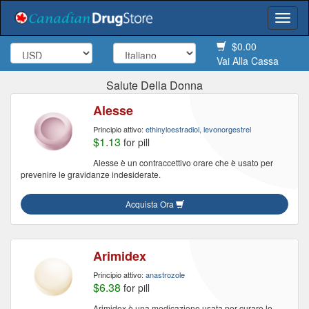
Togg
navi
$0.00
Vai Alla Cassa
Salute Della Donna
Alesse
Principio attivo:
ethinyloestradiol, levonorgestrel
$1.13
for pill
Alesse è un contraccettivo orare che è usato per
prevenire le gravidanze indesiderate.
Acquista Ora
Arimidex
Principio attivo:
anastrozole
$6.38
for pill
Arimidex è una medicazione usata per curare le