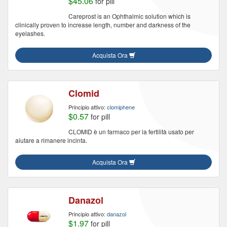
$45.06
for pill
Careprost is an Ophthalmic solution which is
clinically proven to increase length, number and darkness of the
eyelashes.
Acquista Ora
Clomid
Principio attivo:
clomiphene
$0.57
for pill
CLOMID è un farmaco per la fertilità usato per
aiutare a rimanere incinta.
Acquista Ora
Danazol
Principio attivo:
danazol
$1.97
for pill