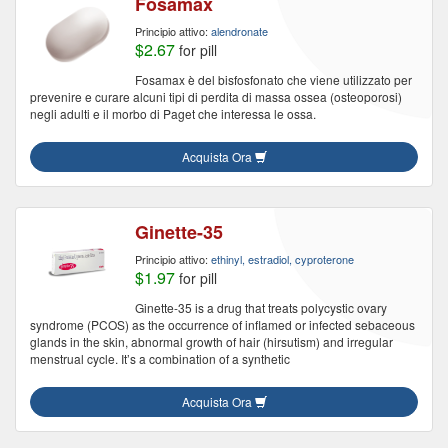
Fosamax
Principio attivo:
alendronate
$2.67
for pill
Fosamax è del bisfosfonato che viene utilizzato per
prevenire e curare alcuni tipi di perdita di massa ossea (osteoporosi)
negli adulti e il morbo di Paget che interessa le ossa.
Acquista Ora
Ginette-35
Principio attivo:
ethinyl, estradiol, cyproterone
$1.97
for pill
Ginette-35 is a drug that treats polycystic ovary
syndrome (PCOS) as the occurrence of inflamed or infected sebaceous
glands in the skin, abnormal growth of hair (hirsutism) and irregular
menstrual cycle. It’s a combination of a synthetic
Acquista Ora