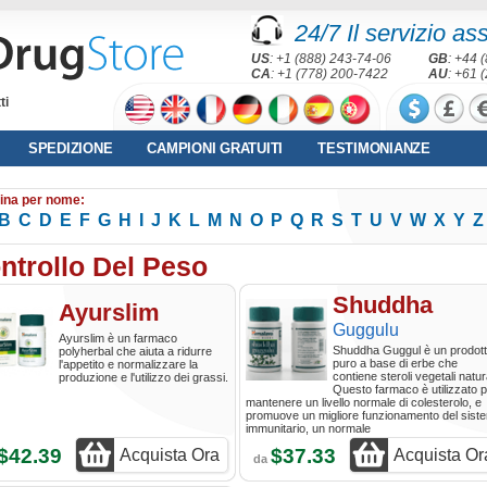
24/7 Il servizio as
US
: +1 (888) 243-74-06
GB
: +44 
CA
: +1 (778) 200-7422
AU
: +61 
ti
SPEDIZIONE
CAMPIONI GRATUITI
TESTIMONIANZE
ina per nome:
B
C
D
E
F
G
H
I
J
K
L
M
N
O
P
Q
R
S
T
U
V
W
X
Y
Z
ntrollo Del Peso
Shuddha
Ayurslim
Guggulu
Ayurslim è un farmaco
Shuddha Guggul è un prodot
polyherbal che aiuta a ridurre
puro a base di erbe che
l'appetito e normalizzare la
contiene steroli vegetali natura
produzione e l'utilizzo dei grassi.
Questo farmaco è utilizzato 
mantenere un livello normale di colesterolo, e
promuove un migliore funzionamento del sist
immunitario, un normale
$42.39
$37.33
Acquista Ora
Acquista Or
da