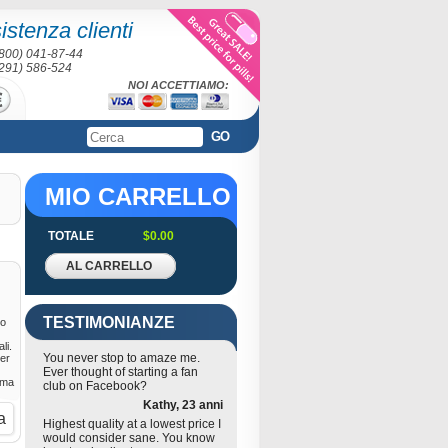
sistenza clienti
(800) 041-87-44
(291) 586-524
NOI ACCETTIAMO:
GO
MIO CARRELLO
TOTALE
$0.00
AL CARRELLO
TESTIMONIANZE
to
li.
You never stop to amaze me.
per
Ever thought of starting a fan
ema
club on Facebook?
Kathy, 23 anni
a
Highest quality at a lowest price I
would consider sane. You know