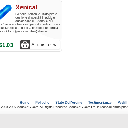
Xenical
Generic Xenical è usato per la
gestione di obesità in adulti e
adolescenti di 12 anni e più
i. Viene anche usato per ridurre il rischio di
quistare il peso dopo la precedente perdita
so. Orlistat (principio attivo) diminui
$1.03
Acquista Ora
Home
Politiche
Stato Dell'ordine
Testimonianze
Vedi Il
 2008-2026 Viadex247.com. All Rights Reserved. Viadex247.com Ltd. is licensed online pha