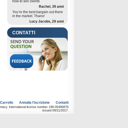
how to win clients
Rachel, 39 anni
You’re the best bargain out there
in the market. Thanx!
Lucy Jacobs, 29 anni
CONTATTI
 Carrello
Annulla l'iscrizione
Contatti
rmacy. International license number 198-05480876
issued 09/21/2017.