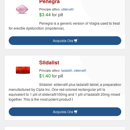
Penegra
Principio attivo:
sildenafil
$3.44
for pill
Penegra is a generic version of Viagra used to treat
for erectile dysfunction (impotence).
Acquista Ora
Sildalist
Principio attivo:
tadalafil, sildenafil
$1.40
for pill
Sildalist- sildenafil plus tadalafil tablet, a preparation
manufactured by Cipla Inc. One red colored rectangular pill is
equivalent to 1 pill of sildenafil100mg and 1 pill of tadalafil 20mg mixed
together. This is the most potent product t
Acquista Ora