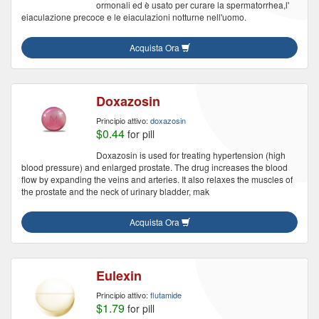
ormonali ed è usato per curare la spermatorrhea,l'
eiaculazione precoce e le eiaculazioni notturne nell'uomo.
Acquista Ora
Doxazosin
Principio attivo:
doxazosin
$0.44
for pill
Doxazosin is used for treating hypertension (high
blood pressure) and enlarged prostate. The drug increases the blood
flow by expanding the veins and arteries. It also relaxes the muscles of
the prostate and the neck of urinary bladder, mak
Acquista Ora
Eulexin
Principio attivo:
flutamide
$1.79
for pill