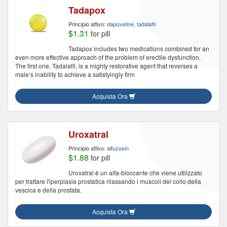
Tadapox
Principio attivo:
dapoxetine, tadalafil
$1.31
for pill
Tadapox includes two medications combined for an
even more effective approach of the problem of erectile dysfunction.
The first one, Tadalafil, is a mighty restorative agent that reverses a
male’s inability to achieve a satisfyingly firm
Acquista Ora
Uroxatral
Principio attivo:
alfuzosin
$1.88
for pill
Uroxatral è un alfa-bloccante che viene utilizzato
per trattare l'iperplasia prostatica rilassando i muscoli del collo della
vescica e della prostata.
Acquista Ora