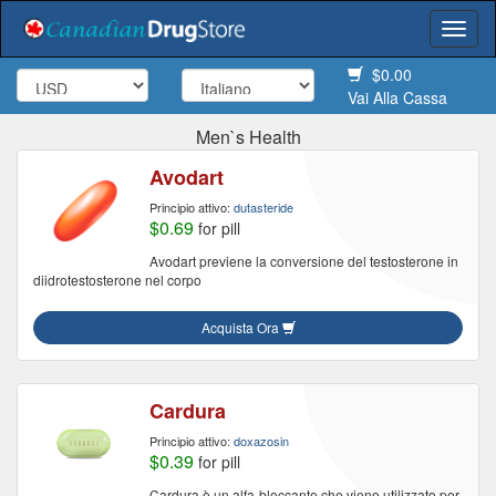
Togg
navi
$0.00
Vai Alla Cassa
Men`s Health
Avodart
Principio attivo:
dutasteride
$0.69
for pill
Avodart previene la conversione del testosterone in
diidrotestosterone nel corpo
Acquista Ora
Cardura
Principio attivo:
doxazosin
$0.39
for pill
Cardura è un alfa-bloccante che viene utilizzato per