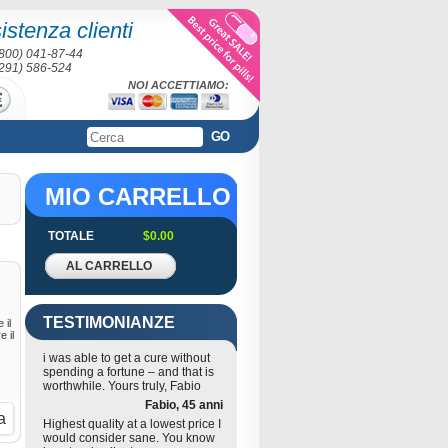
sistenza clienti
(800) 041-87-44
(291) 586-524
NOI ACCETTIAMO:
GO
MIO CARRELLO
TOTALE
$0.00
AL CARRELLO
TESTIMONIANZE
 il
e il
i was able to get a cure without
spending a fortune – and that is
worthwhile. Yours truly, Fabio
Fabio, 45 anni
a
Highest quality at a lowest price I
would consider sane. You know