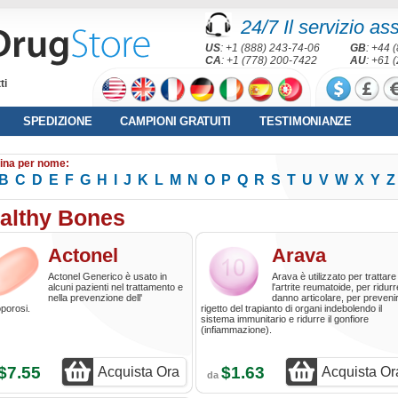
24/7 Il servizio as
US
: +1 (888) 243-74-06
GB
: +44 
CA
: +1 (778) 200-7422
AU
: +61 
ti
SPEDIZIONE
CAMPIONI GRATUITI
TESTIMONIANZE
ina per nome:
B
C
D
E
F
G
H
I
J
K
L
M
N
O
P
Q
R
S
T
U
V
W
X
Y
Z
althy Bones
Actonel
Arava
Actonel Generico è usato in
Arava è utilizzato per trattare
alcuni pazienti nel trattamento e
l'artrite reumatoide, per ridurre
nella prevenzione dell'
danno articolare, per prevenir
porosi.
rigetto del trapianto di organi indebolendo il
sistema immunitario e ridurre il gonfiore
(infiammazione).
$7.55
$1.63
Acquista Ora
Acquista Or
da