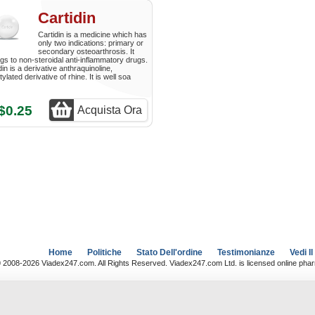
Cartidin
Cartidin is a medicine which has
only two indications: primary or
secondary osteoarthrosis. It
gs to non-steroidal anti-inflammatory drugs.
din is a derivative anthraquinoline,
tylated derivative of rhine. It is well soa
$0.25
Acquista Ora
Home
Politiche
Stato Dell'ordine
Testimonianze
Vedi Il
 2008-2026 Viadex247.com. All Rights Reserved. Viadex247.com Ltd. is licensed online pha