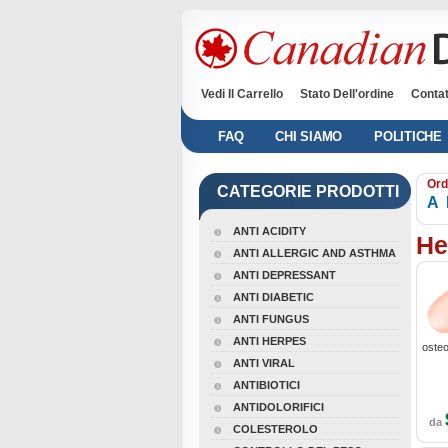
Vedi Il Carrello
Stato Dell'ordine
Contat
FAQ
CHI SIAMO
POLITICHE
Ord
CATEGORIE PRODOTTI
A
ANTI ACIDITY
He
ANTI ALLERGIC AND ASTHMA
ANTI DEPRESSANT
ANTI DIABETIC
ANTI FUNGUS
ANTI HERPES
osteo
ANTI VIRAL
ANTIBIOTICI
ANTIDOLORIFICI
da
COLESTEROLO