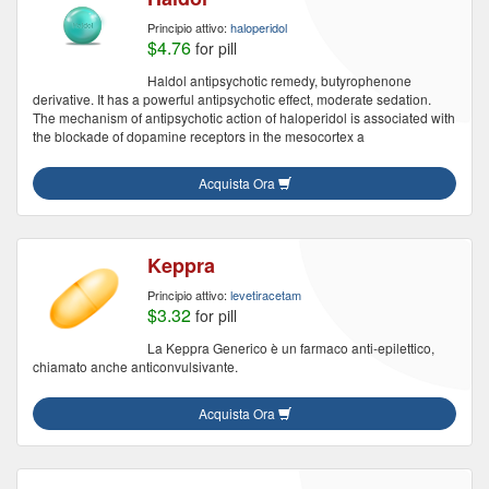
Principio attivo:
haloperidol
$4.76
for pill
Haldol antipsychotic remedy, butyrophenone
derivative. It has a powerful antipsychotic effect, moderate sedation.
The mechanism of antipsychotic action of haloperidol is associated with
the blockade of dopamine receptors in the mesocortex a
Acquista Ora
Keppra
Principio attivo:
levetiracetam
$3.32
for pill
La Keppra Generico è un farmaco anti-epilettico,
chiamato anche anticonvulsivante.
Acquista Ora