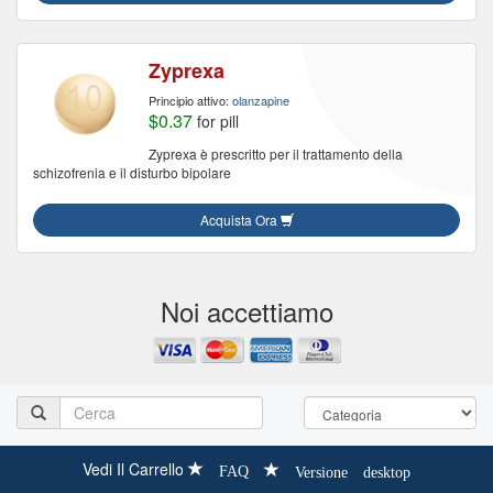
Zyprexa
Principio attivo:
olanzapine
$0.37
for pill
Zyprexa è prescritto per il trattamento della
schizofrenia e il disturbo bipolare
Acquista Ora
Noi accettiamo
Vedi Il Carrello
FAQ
Versione desktop