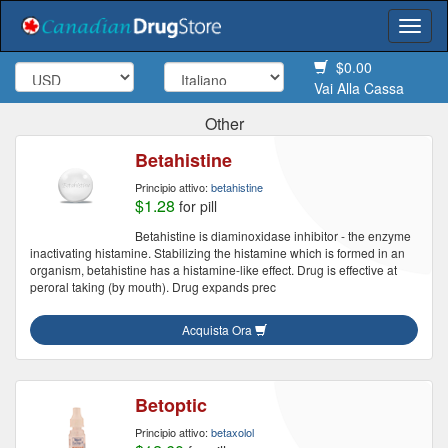
Togg
navi
$0.00
Vai Alla Cassa
Other
Betahistine
Principio attivo:
betahistine
$1.28
for pill
Betahistine is diaminoxidase inhibitor - the enzyme
inactivating histamine. Stabilizing the histamine which is formed in an
organism, betahistine has a histamine-like effect. Drug is effective at
peroral taking (by mouth). Drug expands prec
Acquista Ora
Betoptic
Principio attivo:
betaxolol