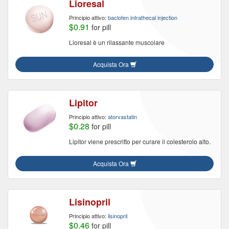
Lioresal
Principio attivo:
baclofen intrathecal injection
$0.91
for pill
Lioresal è un rilassante muscolare
Acquista Ora
Lipitor
Principio attivo:
atorvastatin
$0.28
for pill
Lipitor viene prescritto per curare il colesterolo alto.
Acquista Ora
Lisinopril
Principio attivo:
lisinopril
$0.46
for pill