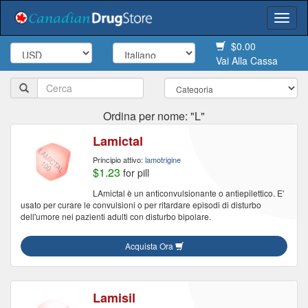
Togg
navi
$0.00
Vai Alla Cassa
Ordina per nome: "L"
Lamictal
Principio attivo:
lamotrigine
$1.23
for pill
LAmictal è un anticonvulsionante o antiepilettico. E'
usato per curare le convulsioni o per ritardare episodi di disturbo
dell'umore nei pazienti adulti con disturbo bipolare.
Acquista Ora
Lamisil