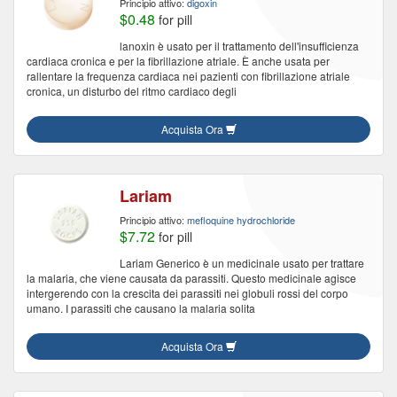
Principio attivo:
digoxin
$0.48
for pill
lanoxin è usato per il trattamento dell'insufficienza
cardiaca cronica e per la fibrillazione atriale. È anche usata per
rallentare la frequenza cardiaca nei pazienti con fibrillazione atriale
cronica, un disturbo del ritmo cardiaco degli
Acquista Ora
Lariam
Principio attivo:
mefloquine hydrochloride
$7.72
for pill
Lariam Generico è un medicinale usato per trattare
la malaria, che viene causata da parassiti. Questo medicinale agisce
intergerendo con la crescita dei parassiti nei globuli rossi del corpo
umano. I parassiti che causano la malaria solita
Acquista Ora