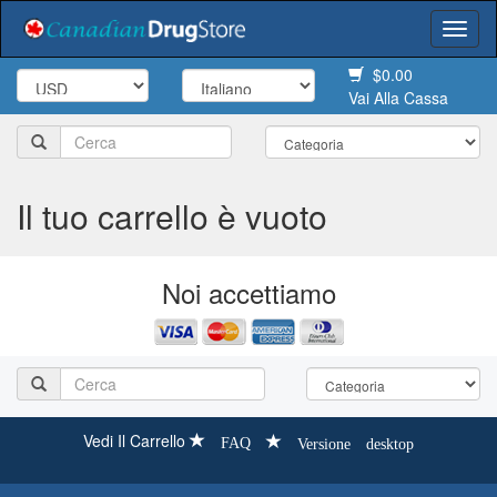
Togg
navi
$0.00
Vai Alla Cassa
Il tuo carrello è vuoto
Noi accettiamo
Vedi Il Carrello
FAQ
Versione desktop