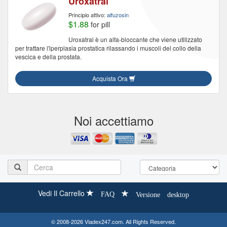
Uroxatral
Principio attivo:
alfuzosin
$1.88
for pill
Uroxatral è un alfa-bloccante che viene utilizzato
per trattare l'iperplasia prostatica rilassando i muscoli del collo della
vescica e della prostata.
Acquista Ora
Noi accettiamo
Vedi Il Carrello
FAQ
Versione desktop
© 2008-2026 Viadex247.com. All Rights Reserved.