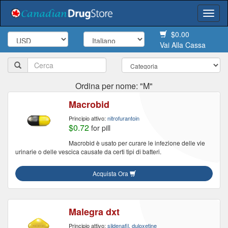
Togg
navi
$0.00
Vai Alla Cassa
Ordina per nome: "M"
Macrobid
Principio attivo:
nitrofurantoin
$0.72
for pill
Macrobid è usato per curare le infezione delle vie
urinarie o delle vescica causate da certi tipi di batteri.
Acquista Ora
Malegra dxt
Principio attivo:
sildenafil, duloxetine