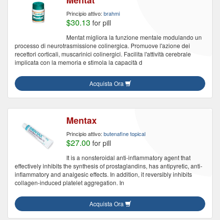
Mentat
Principio attivo:
brahmi
$30.13
for pill
Mentat migliora la funzione mentale modulando un
processo di neurotrasmissione colinergica. Promuove l'azione dei
recettori corticali, muscarinici colinergici. Facilita l'attività cerebrale
implicata con la memoria e stimola la capacità d
Acquista Ora
Mentax
Principio attivo:
butenafine topical
$27.00
for pill
It is a nonsteroidal anti-inflammatory agent that
effectively inhibits the synthesis of prostaglandins, has antipyretic, anti-
inflammatory and analgesic effects. In addition, it reversibly inhibits
collagen-induced platelet aggregation. In
Acquista Ora