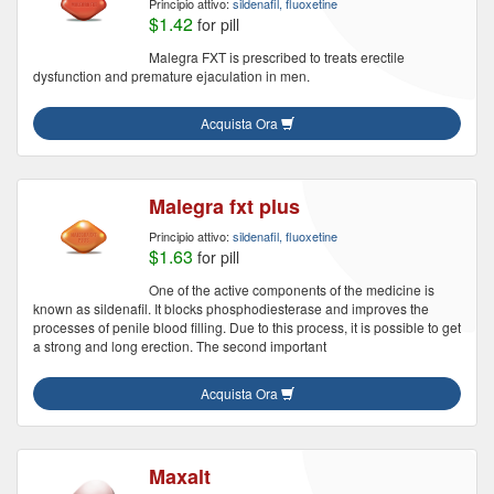
Principio attivo:
sildenafil, fluoxetine
$1.42
for pill
Malegra FXT is prescribed to treats erectile
dysfunction and premature ejaculation in men.
Acquista Ora
Malegra fxt plus
Principio attivo:
sildenafil, fluoxetine
$1.63
for pill
One of the active components of the medicine is
known as sildenafil. It blocks phosphodiesterase and improves the
processes of penile blood filling. Due to this process, it is possible to get
a strong and long erection. The second important
Acquista Ora
Maxalt