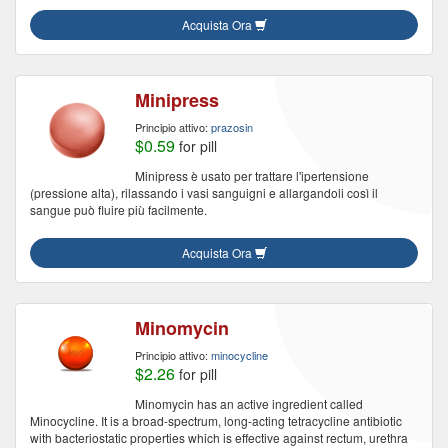
Acquista Ora
Minipress
Principio attivo:
prazosin
$0.59
for pill
Minipress è usato per trattare l'ipertensione
(pressione alta), rilassando i vasi sanguigni e allargandoli così il
sangue può fluire più facilmente.
Acquista Ora
Minomycin
Principio attivo:
minocycline
$2.26
for pill
Minomycin has an active ingredient called
Minocycline. It is a broad-spectrum, long-acting tetracycline antibiotic
with bacteriostatic properties which is effective against rectum, urethra