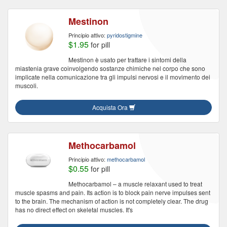
Mestinon
Principio attivo:
pyridostigmine
$1.95
for pill
Mestinon è usato per trattare i sintomi della
miastenia grave coinvolgendo sostanze chimiche nel corpo che sono
implicate nella comunicazione tra gli impulsi nervosi e il movimento dei
muscoli.
Acquista Ora
Methocarbamol
Principio attivo:
methocarbamol
$0.55
for pill
Methocarbamol – a muscle relaxant used to treat
muscle spasms and pain. Its action is to block pain nerve impulses sent
to the brain. The mechanism of action is not completely clear. The drug
has no direct effect on skeletal muscles. It's