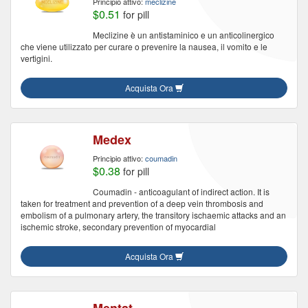
Principio attivo:
meclizine
$0.51
for pill
Meclizine è un antistaminico e un anticolinergico
che viene utilizzato per curare o prevenire la nausea, il vomito e le
vertigini.
Acquista Ora
Medex
Principio attivo:
coumadin
$0.38
for pill
Coumadin - anticoagulant of indirect action. It is
taken for treatment and prevention of a deep vein thrombosis and
embolism of a pulmonary artery, the transitory ischaemic attacks and an
ischemic stroke, secondary prevention of myocardial
Acquista Ora