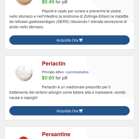
$0.49
for pill
Pepcid é usato per curare e prevenire le ulcere
nello stomaco e nell'intestino,la sindrome di Zollinge-Ellison,le malattie
da reflusso gastroesofageo (GERD) riducendo l' elevata secrezione di
acido nello stomaco.
Acquista Ora
Periactin
Principio attivo:
cyproheptadine
$0.60
for pill
Periactin è un medicinale prescritto per il
trattamento dei sintomi allergici come febbre alta e malessere, vomito
nausa e capogiri
Acquista Ora
Persantine