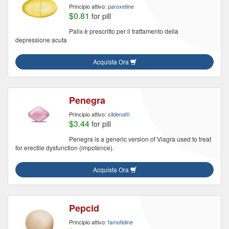
Principio attivo:
paroxetine
$0.81
for pill
Palix è prescritto per il trattamento della
depressione acuta
Acquista Ora
Penegra
Principio attivo:
sildenafil
$3.44
for pill
Penegra is a generic version of Viagra used to treat
for erectile dysfunction (impotence).
Acquista Ora
Pepcid
Principio attivo:
famotidine