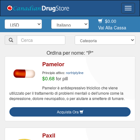
Togg
navi
$0.00
Vai Alla Cassa
Ordina per nome: "P"
Pamelor
Principio attivo:
nortriptyline
$0.68
for pill
Pamelor è antidepressivo triciclico che viene
utilizzato per il trattamento di problemi mentali o dell'umore come la
depressione, dolore neuropatico, o per aiutare a smettere di fumare.
Acquista Ora
Paxil