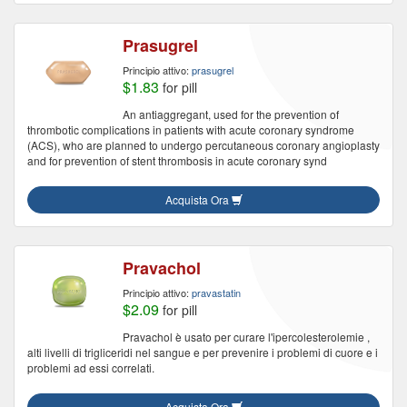
Prasugrel
Principio attivo:
prasugrel
$1.83
for pill
An antiaggregant, used for the prevention of
thrombotic complications in patients with acute coronary syndrome
(ACS), who are planned to undergo percutaneous coronary angioplasty
and for prevention of stent thrombosis in acute coronary synd
Acquista Ora
Pravachol
Principio attivo:
pravastatin
$2.09
for pill
Pravachol è usato per curare l'ipercolesterolemie ,
alti livelli di trigliceridi nel sangue e per prevenire i problemi di cuore e i
problemi ad essi correlati.
Acquista Ora