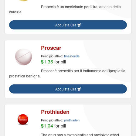
Propecia è un medicinale per il trattamento della
calvizie
Acquista Ora
Proscar
Principio attivo:
finasteride
$1.36
for pill
Proscar è prescritto per il trattamento dell'iperplasia
prostatica benigna.
Acquista Ora
Prothiaden
Principio attivo:
prothiaden
$1.04
for pill
The drug has a thymoleptic and anxiolytic effect.