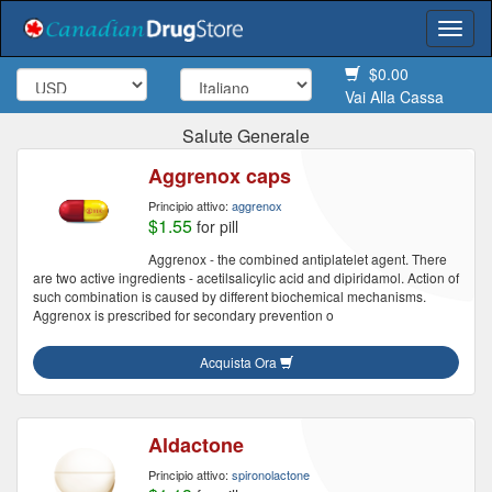
Togg
navi
$0.00
Vai Alla Cassa
Salute Generale
Aggrenox caps
Principio attivo:
aggrenox
$1.55
for pill
Aggrenox - the combined antiplatelet agent. There
are two active ingredients - acetilsalicylic acid and dipiridamol. Action of
such combination is caused by different biochemical mechanisms.
Aggrenox is prescribed for secondary prevention o
Acquista Ora
Aldactone
Principio attivo:
spironolactone