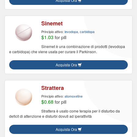
Acquista Ora
Sinemet
Principio attivo:
levodopa, carbidopa
$1.03
for pill
Sinemet è una combinazione di prodotti (levodopa
e carbidopa) che viene usata per curare il Parkinson.
Acquista Ora
Strattera
Principio attivo:
atomoxetine
$0.68
for pill
Strattera è usato come terapia per il disturbo da
deficit di attenzione e disturbi dovuti ad iperattività
Acquista Ora