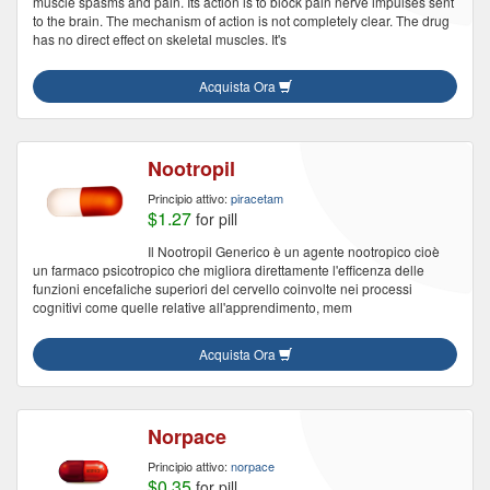
muscle spasms and pain. Its action is to block pain nerve impulses sent
to the brain. The mechanism of action is not completely clear. The drug
has no direct effect on skeletal muscles. It's
Acquista Ora
Nootropil
Principio attivo:
piracetam
$1.27
for pill
Il Nootropil Generico è un agente nootropico cioè
un farmaco psicotropico che migliora direttamente l'efficenza delle
funzioni encefaliche superiori del cervello coinvolte nei processi
cognitivi come quelle relative all'apprendimento, mem
Acquista Ora
Norpace
Principio attivo:
norpace
$0.35
for pill