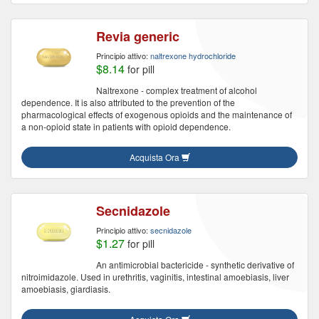
Revia generic
Principio attivo:
naltrexone hydrochloride
$8.14
for pill
Naltrexone - complex treatment of alcohol
dependence. It is also attributed to the prevention of the
pharmacological effects of exogenous opioids and the maintenance of
a non-opioid state in patients with opioid dependence.
Acquista Ora
Secnidazole
Principio attivo:
secnidazole
$1.27
for pill
An antimicrobial bactericide - synthetic derivative of
nitroimidazole. Used in urethritis, vaginitis, intestinal amoebiasis, liver
amoebiasis, giardiasis.