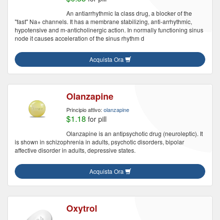
An antiarrhythmic Ia class drug, a blocker of the
"fast" Na+ channels. It has a membrane stabilizing, anti-arrhythmic,
hypotensive and m-anticholinergic action. In normally functioning sinus
node it causes acceleration of the sinus rhythm d
Acquista Ora
Olanzapine
Principio attivo:
olanzapine
$1.18
for pill
Olanzapine is an antipsychotic drug (neuroleptic). It
is shown in schizophrenia in adults, psychotic disorders, bipolar
affective disorder in adults, depressive states.
Acquista Ora
Oxytrol