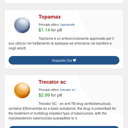
Topamax
Principio attivo:
topiramate
$1.14
for pill
Topirame è un anticonvulsivante approvato per il
suo utilizzo nel trattamento di epilessie ed emicrania nei bambini e
negli adulti.
Acquista Ora
Trecator sc
Principio attivo:
trecator sc
$2.99
for pill
Trecator SC - an anti-TB drug (antituberculous),
contains Ethionamide as a basic substance, the drug is prescribed for
the treatment of multidrug-resistant type of tuberculosis, with the
mycobacterium tuberculosis susceptible to it.