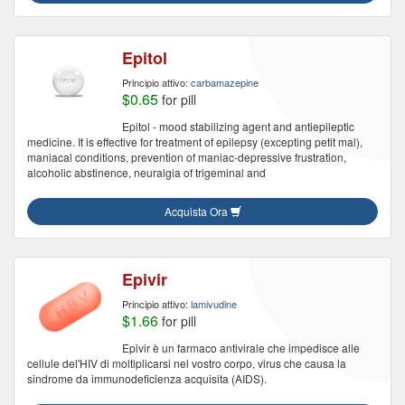
Epitol
Principio attivo:
carbamazepine
$0.65
for pill
Epitol - mood stabilizing agent and antiepileptic
medicine. It is effective for treatment of epilepsy (excepting petit mal),
maniacal conditions, prevention of maniac-depressive frustration,
alcoholic abstinence, neuralgia of trigeminal and
Acquista Ora
Epivir
Principio attivo:
lamivudine
$1.66
for pill
Epivir è un farmaco antivirale che impedisce alle
cellule del'HIV di moltiplicarsi nel vostro corpo, virus che causa la
sindrome da immunodeficienza acquisita (AIDS).