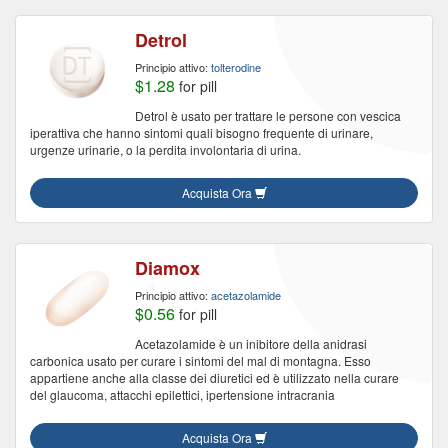
Detrol
Principio attivo:
tolterodine
$1.28
for pill
Detrol è usato per trattare le persone con vescica
iperattiva che hanno sintomi quali bisogno frequente di urinare,
urgenze urinarie, o la perdita involontaria di urina.
Acquista Ora
Diamox
Principio attivo:
acetazolamide
$0.56
for pill
Acetazolamide è un inibitore della anidrasi
carbonica usato per curare i sintomi del mal di montagna. Esso
appartiene anche alla classe dei diuretici ed è utilizzato nella curare
del glaucoma, attacchi epilettici, ipertensione intracrania
Acquista Ora