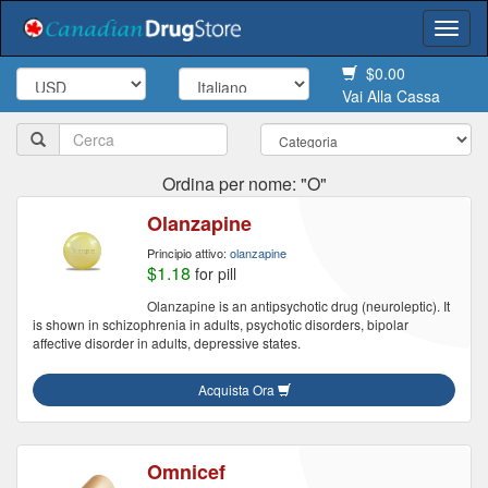
Togg
navi
$0.00
Vai Alla Cassa
Ordina per nome: "O"
Olanzapine
Principio attivo:
olanzapine
$1.18
for pill
Olanzapine is an antipsychotic drug (neuroleptic). It
is shown in schizophrenia in adults, psychotic disorders, bipolar
affective disorder in adults, depressive states.
Acquista Ora
Omnicef