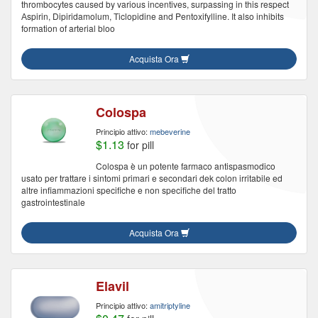
thrombocytes caused by various incentives, surpassing in this respect
Аspirin, Dipiridamolum, Тiclopidine and Pentoxifylline. It also inhibits
formation of arterial bloo
Acquista Ora
Colospa
Principio attivo:
mebeverine
$1.13
for pill
Colospa è un potente farmaco antispasmodico
usato per trattare i sintomi primari e secondari dek colon irritabile ed
altre infiammazioni specifiche e non specifiche del tratto
gastrointestinale
Acquista Ora
Elavil
Principio attivo:
amitriptyline