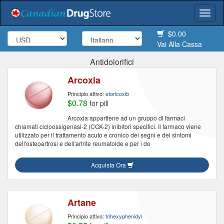
Togg
navi
$0.00
Vai Alla Cassa
Antidolorifici
Arcoxia
Principio attivo:
etoricoxib
$0.78
for pill
Arcoxia appartiene ad un gruppo di farmaci
chiamati cicloossigenasi-2 (COX-2) inibitori specifici. Il farmaco viene
utilizzato per il trattamento acuto e cronico dei segni e dei sintomi
dell'osteoartrosi e dell'artrite reumatoide e per i do
Acquista Ora
Artane
Principio attivo:
trihexyphenidyl