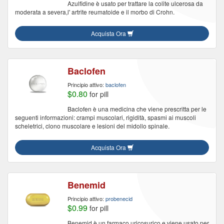
Azulfidine è usato per trattare la colite ulcerosa da
moderata a severa,l' artrite reumatoide e il morbo di Crohn.
Acquista Ora
Baclofen
Principio attivo:
baclofen
$0.80
for pill
Baclofen è una medicina che viene prescritta per le
seguenti informazioni: crampi muscolari, rigidità, spasmi ai muscoli
scheletrici, clono muscolare e lesioni del midollo spinale.
Acquista Ora
Benemid
Principio attivo:
probenecid
$0.99
for pill
Benemid è un farmaco uricosurico e viene usato per