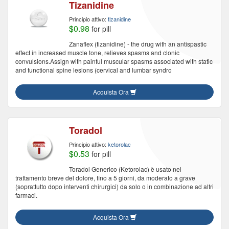
Tizanidine
Principio attivo:
tizanidine
$0.98
for pill
Zanaflex (tizanidine) - the drug with an antispastic
effect in increased muscle tone, relieves spasms and clonic
convulsions.Assign with painful muscular spasms associated with static
and functional spine lesions (cervical and lumbar syndro
Acquista Ora
Toradol
Principio attivo:
ketorolac
$0.53
for pill
Toradol Generico (Ketorolac) è usato nel
trattamento breve del dolore, fino a 5 giorni, da moderato a grave
(soprattutto dopo interventi chirurgici) da solo o in combinazione ad altri
farmaci.
Acquista Ora