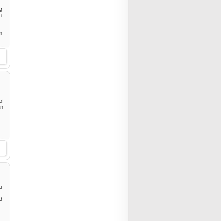
g -
n
sm
of
an
i-
ed