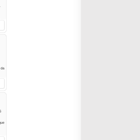
-
 da
é
que