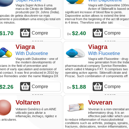
Viagra Super Activa é uma
Viagra with Dapoxetine 100m
marca de Citrato de Sildenafil
Action of Sildenafil is based o
produzido por Dr. Johns (Índia).
significant increase of blood flow to penis.
psulas de geleia dissolvem-se mais
Dapoxetine action allows to extend the time
amente e possibilitam uma erecção total em
interval from the beginning of the act till orga
os minutos.
in 4 times. Therefore sex after taki
$1.70
$2.40
Compre
Compre
De
agora
agora
Viagra
Viagra
With Duloxetine
With Fluoxetine
Viagra with Duloxetine - one of
Viagra with Fluoxetine - drug 
the modern developments of
new generation from the Indi
cians in the field of prevention and
pharmaceutical company Sunrise Remedies
ment of early ejaculation and extension of
which called it Malegra FXT. It comprises two
l contact. It was first produced in 2010 by
operating active agents: Sildenafil citrate and
ise Remedies under the name Malegra DX
Prozac. Such combination of components eff
$2.26
$1.88
Compre
Compre
De
agora
agora
Voltaren
Voveran
Voltaren Genérico é um AINE
Voveran is a non-steroidal ant
utilizado para aliviar a
inflammatory drug. It is an
inflamação, inchaço, rigidez e
effective pain killer which us
 articulares.
to reduce inflammation of musculoskeletal
conditions such as arthritis, podagra, sprains,
fractures, dislocations, tendon inflammations,