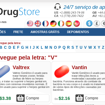
24/7 serviço de ap
US
: +1 (888) 243-74-06
GB
: +44 
CA
: +1 (778) 200-7422
AU
: +61 
e-nos
ÕES
FRETE
AMOSTRAS GRÁTIS
DEPOIMENTOS
egue pela letra:
B
C
D
E
F
G
H
I
J
K
L
M
N
O
P
Q
R
S
T
U
V
W
X
Y
Z
vegue pela letra: "V"
Valtrex
Vantin
Valtrex Genérico é usado para
Vantin Genérico é usado par
tratar herpes zoster, feridas
tratar infecções leves a
(bolhas de febre ou herpes
moderadas causadas por u
l), e tratar ou suprimir o herpes genital em
bactéria. Funciona através do combate da
ntes com sistemas imunitários normais. É
bactéria no seu corpo e é usado no tratament
m usado para suprimir o herpes genital em
de vários tipos de infecções causadas por
bactérias.
$3.38
$2.16
Compre
Compre
De