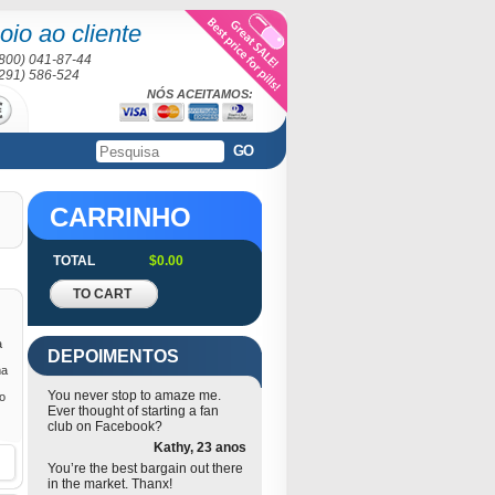
oio ao cliente
(800) 041-87-44
(291) 586-524
NÓS ACEITAMOS:
GO
CARRINHO
TOTAL
$0.00
TO CART
a
DEPOIMENTOS
ma
You never stop to amaze me.
o
Ever thought of starting a fan
club on Facebook?
Kathy, 23 anos
You’re the best bargain out there
in the market. Thanx!