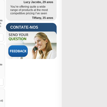
Lucy Jacobs, 29 anos
You’re offering quite a wide
range of products at the most
competitive pricing I’ve seen
Tiffany, 35 anos
oia
os
o
CONTATE-NOS
ble
ol)