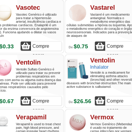
agora
agora
Vasotec
Vastarel
Vasotec Genérico é utilizado
Vastarel é um medicamento
para tratar a hipertensão
antianginal. Normaliza o
arterial, insuficiência cardíaca e
metabolismo energético das
s problemas cardíacos. Enalaprilé é um
células submetidas a hipóxia ou isquemia. Ap
dor da enzima conversora de angiotensina
o metabolismo energético do coração e órgã
. Funciona ajudando a dilatar os vasos
neurossensoriais. Indicados para a prevençã
uín
de ataques de
$0.33
$0.75
Compre
Compre
De
agora
agora
Ventolin
Ventolin
Inhalator
Ventolin Sulfato Genérico é
Ventolin is a medicament for
utilizado para tratar ou prevenir
eliminating asthma attacks
problemas respiratórios em
(bronchial) and other reversi
tes com asma ou alguma outra doença das
diseases with bronchial obstruction.The main
aéreas. Pode ser utilizado para prevenir
active substance is salbutamol.
emas respiratórios causados pelo
ício.
$0.67
$26.56
Compre
Compre
De
agora
agora
Verapamil
Vermox
Verapamil is used to treat chest
Vermox Genérico (Mebendaz
pain, high blood pressure, and
é usado no tratamento de
certain irregular heart rhythms
certas infecções por vermes