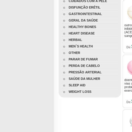
CUIDADOS COM A PELE
DISFUNÇÃO ERÉTIL
GASTROINTESTINAL
GERAL DA SAÚDE
outro
HEALTHY BONES
inibi
(ACE)
HEART DISEASE
sang
HERBAL
MEN`S HEALTH
De
OTHER
PARAR DE FUMAR
PERDA DE CABELO
PRESSÃO ARTERIAL
SAÚDE DA MULHER
doen
vias 
SLEEP AID
probl
exerc
WEIGHT LOSS
De