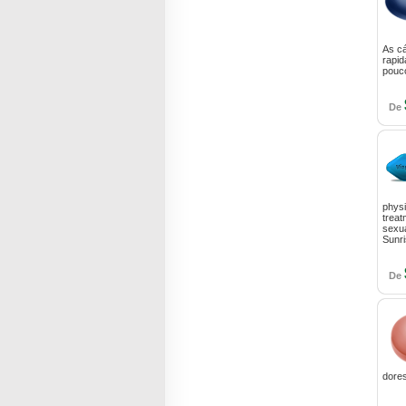
As cá
rapid
pouc
De
physi
treat
sexua
Sunr
De
dores