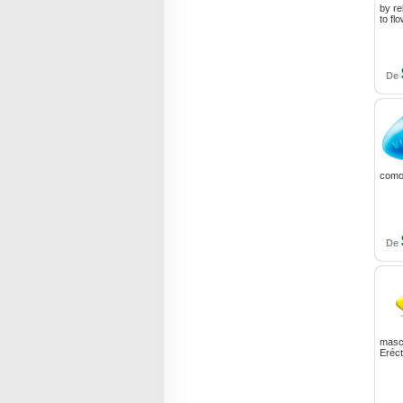
by re
to fl
De
como 
De
masc
Erécti