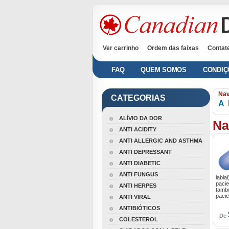
Ver carrinho
Ordem das faixas
Contat
FAQ
QUEM SOMOS
CONDIÇ
Nav
CATEGORIAS
A
ALÍVIO DA DOR
Na
ANTI ACIDITY
ANTI ALLERGIC AND ASTHMA
ANTI DEPRESSANT
ANTI DIABETIC
ANTI FUNGUS
labia
pacie
ANTI HERPES
també
pacie
ANTI VIRAL
ANTIBIÓTICOS
De
COLESTEROL