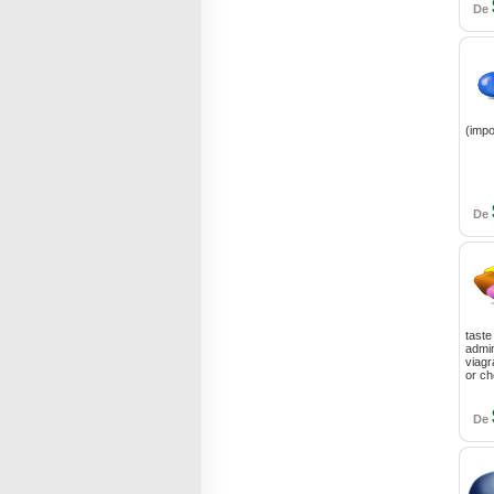
De
(impo
De
taste
admin
viagr
or ch
De