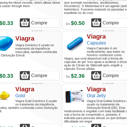
laxing the blood vessels, which allows blood
(por exemplo nemátodos, ancilóstomos,
ow easier through them.
tricurídeos). O Mebendazol é um agente (anti
helmíntico). Funciona matando os parasitas e
expelindo-os do corp
$0.33
$0.50
Compre
Compre
De
agora
agora
Viagra
Viagra
Capsules
Viagra Genérico é usado no
Viagra Capsules é um
tratamento da impotência
medicamento, que todos os
masculina, também conhecida
homens conhecem como
Disfunção Eréctil.
Viagra, que está disponível sob a forma de
cápsulas de gel. Isso ajuda a acelerar o início
ação do Citrato de Sildenafil após engolir a
cápsula. Essas pílulas
$0.33
$2.36
Compre
Compre
De
agora
agora
Viagra
Viagra
Gold
Oral Jelly
Viagra Gold Genérico é usado
Viagra Oral Geleia Genérico 
no tratamento da impotência
usado no tratamento da
ulina, também conhecida como Disfunção
Disfunção Eréctil (DE). Este
l.
medicamento é engolido com mais facilidade 
sob a forma de comprimido e, portanto, é
indicado para pessoas idosas ou que tenham
dificuldade em engol