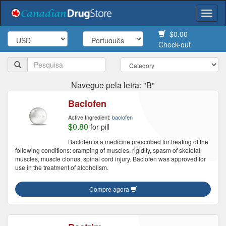
Togg
navi
$0.00
Check-out
Navegue pela letra: "B"
Baclofen
Active Ingredient:
baclofen
$0.80
for pill
Baclofen is a medicine prescribed for treating of the
following conditions: cramping of muscles, rigidity, spasm of skeletal
muscles, muscle clonus, spinal cord injury. Baclofen was approved for
use in the treatment of alcoholism.
Compre agora