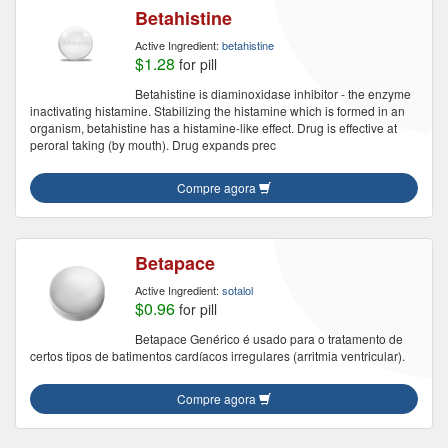
Betahistine
Active Ingredient:
betahistine
$1.28
for pill
Betahistine is diaminoxidase inhibitor - the enzyme
inactivating histamine. Stabilizing the histamine which is formed in an
organism, betahistine has a histamine-like effect. Drug is effective at
peroral taking (by mouth). Drug expands prec
Compre agora
Betapace
Active Ingredient:
sotalol
$0.96
for pill
Betapace Genérico é usado para o tratamento de
certos tipos de batimentos cardíacos irregulares (arritmia ventricular).
Compre agora