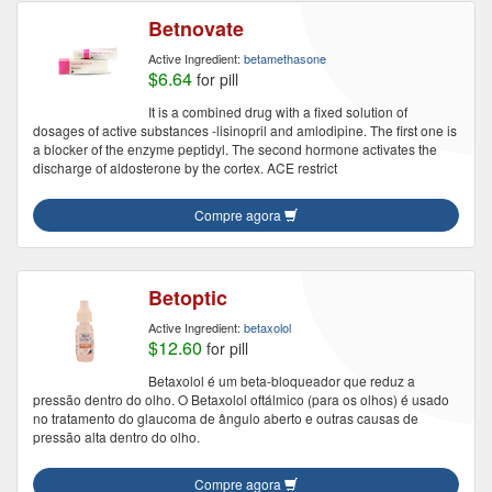
Betnovate
Active Ingredient:
betamethasone
$6.64
for pill
It is a combined drug with a fixed solution of
dosages of active substances -lisinopril and amlodipine. The first one is
a blocker of the enzyme peptidyl. The second hormone activates the
discharge of aldosterone by the cortex. ACE restrict
Compre agora
Betoptic
Active Ingredient:
betaxolol
$12.60
for pill
Betaxolol é um beta-bloqueador que reduz a
pressão dentro do olho. O Betaxolol oftálmico (para os olhos) é usado
no tratamento do glaucoma de ângulo aberto e outras causas de
pressão alta dentro do olho.
Compre agora