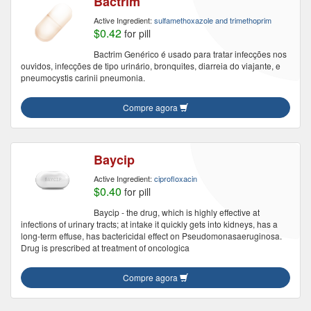
Bactrim
Active Ingredient:
sulfamethoxazole and trimethoprim
$0.42
for pill
Bactrim Genérico é usado para tratar infecções nos
ouvidos, infecções de tipo urinário, bronquites, diarreia do viajante, e
pneumocystis carinii pneumonia.
Compre agora
Baycip
Active Ingredient:
ciprofloxacin
$0.40
for pill
Baycip - the drug, which is highly effective at
infections of urinary tracts; at intake it quickly gets into kidneys, has a
long-term effuse, has bactericidal effect on Pseudomonasaeruginosa.
Drug is prescribed at treatment of oncologica
Compre agora