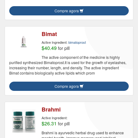
Compre agora
Bimat
Active Ingredient:
bimatoprost
$40.49
for pill
The active component of the medicine is highly
purified synthesized Bimatoprost.It is used for the growth of eyelashes,
increasing their number, length, and density. The active ingredient
Bimat contains biologically active lipids which prom
Compre agora
Brahmi
Active Ingredient:
$26.31
for pill
Brahmi is ayurvedic herbal drug used to enhance
mental health, improve memory and intellect.