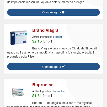
da impotência masculina. Ajuda a obter e manter a erecção.
Compre agora
Brand viagra
Active Ingredient:
sildenafil
$2.15
for pill
Brand Viagra é uma marca de Citrato de Sildenafil
usado no tratamento da impotência masculina (disfunção eréctil). É
produzida pela Pfizer.
Compre agora
Bupron sr
Active Ingredient:
bupropion
$1.81
for pill
Bupron SR belongs to the class of the atypical
antidepressants. Its active ingredient is bupropion hydrochloride.