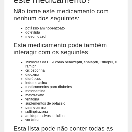
Não tome este medicamento com
nenhum dos seguintes:
potássio aminobenzoato
dofetilida
metronidazol
Este medicamento pode também
interagir com os seguintes:
Inibidores da ECA como benazepril, enalapril, lisinopril, e
ramipril
ciclosporina
digoxina
diuréticos
indometacina
medicamentos para diabetes
metenamina
metotrexato
fenitoína
suplementos de potássio
pirimetamina
sulfinpirazona
antidepressivos tricíclicos
varfarina
Esta lista pode não conter todas as