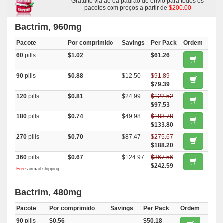
Gratuito via aérea padrão de envio para todos os
pacotes com preços a partir de
$200.00
Bactrim
,
960mg
Pacote
Por comprimido
Savings
Per Pack
Ordem
60
pills
$1.02
$61.26
90
pills
$0.88
$12.50
$91.89
$79.39
120
pills
$0.81
$24.99
$122.52
$97.53
180
pills
$0.74
$49.98
$183.78
$133.80
270
pills
$0.70
$87.47
$275.67
$188.20
360
pills
$0.67
$124.97
$367.56
$242.59
Free
airmail shipping
Bactrim
,
480mg
Pacote
Por comprimido
Savings
Per Pack
Ordem
90
pills
$0.56
$50.18