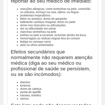
reportar ao seu médico de imediato:
reacções alérgicas, como borbulhas na pele, comichão
ou urticária, inchaço na cara, lábios, ou língua
problemas respiratórios
febre ou arrepios, dores de garganta
batimento cardíaco irregular, dores no peito
dores nos músculos ou articulações
dor ou dificuldade em urinar
manchas vermelhas na pele
bolhas ou pele a escamar, incluindo dentro da boca
hemorragias ou nódoas negras fora do comum
fadiga ou cansaço raros
pele ou olhos amarelados
Efeitos secundários que
normalmente não requerem atenção
médica (diga ao seu médico ou
profissional de saúde se persistem,
ou se são incómodos):
diarreia
tonturas
dores de cabeça
perda de apetite
náusea, vómitos
nervos