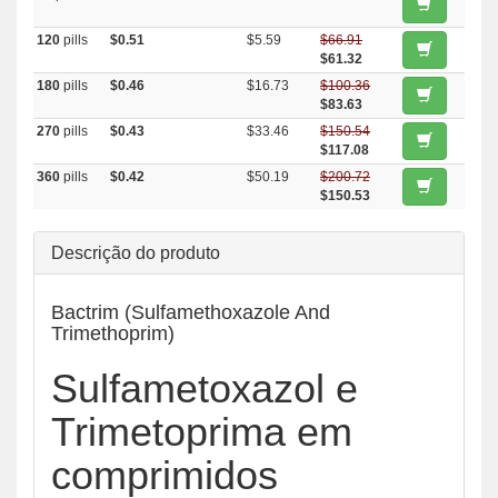
120
pills
$0.51
$5.59
$66.91
$61.32
180
pills
$0.46
$16.73
$100.36
$83.63
270
pills
$0.43
$33.46
$150.54
$117.08
360
pills
$0.42
$50.19
$200.72
$150.53
Descrição do produto
Bactrim (Sulfamethoxazole And
Trimethoprim)
Sulfametoxazol e
Trimetoprima em
comprimidos