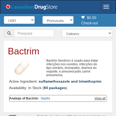
Togg
navi
$0.00
Check-out
Bactrim
Bactrim Genérico é usado para tratar
infecções nos ouvidos, infecções de
tipo urinário, bronquites, diarreia do
viajante, e pneumocystis carinii
pneumonia.
Active Ingredient:
sulfamethoxazole and trimethoprim
Availability: In Stock (
84 packages
)
Analogs of Bactrim:
Septra
View all