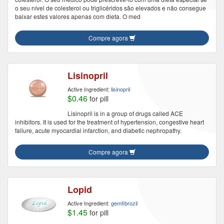
o seu nível de colesterol ou triglicéridos são elevados e não consegue
baixar estes valores apenas com dieta. O med
Compre agora
Lisinopril
Active Ingredient:
lisinopril
$0.46
for pill
Lisinopril is in a group of drugs called ACE
inhibitors. It is used for the treatment of hypertension, congestive heart
failure, acute myocardial infarction, and diabetic nephropathy.
Compre agora
Lopid
Active Ingredient:
gemfibrozil
$1.45
for pill