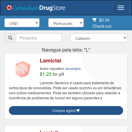
Togg
navi
$0.00
Check-out
Navegue pela letra: "L"
Lamictal
Active Ingredient:
lamotrigine
$1.23
for pill
Lamictal Genérico é usado para tratamento de
certos tipos de convulsões. Pode ser usado sozinho ou em simultâneo
com outros medicamentos. Pode ser também utilizado para retardar a
ocorrência de problemas de humor em alguns pacientes a
Compre agora