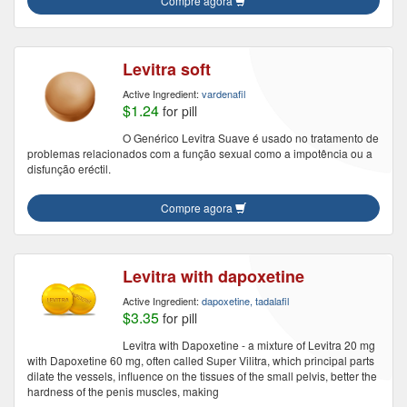
Compre agora
Levitra soft
Active Ingredient:
vardenafil
$1.24
for pill
O Genérico Levitra Suave é usado no tratamento de
problemas relacionados com a função sexual como a impotência ou a
disfunção eréctil.
Compre agora
Levitra with dapoxetine
Active Ingredient:
dapoxetine, tadalafil
$3.35
for pill
Levitra with Dapoxetine - a mixture of Levitra 20 mg
with Dapoxetine 60 mg, often called Super Vilitra, which principal parts
dilate the vessels, influence on the tissues of the small pelvis, better the
hardness of the penis muscles, making