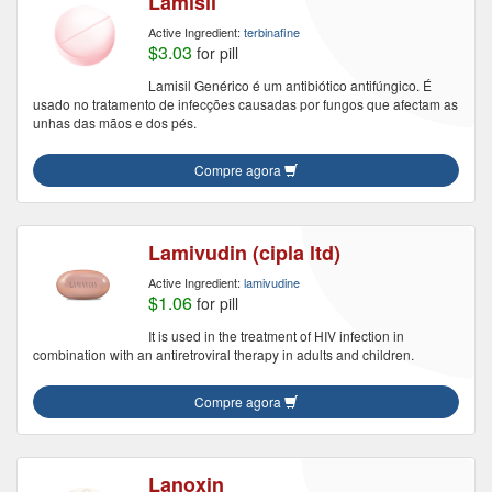
Lamisil
Active Ingredient:
terbinafine
$3.03
for pill
Lamisil Genérico é um antibiótico antifúngico. É
usado no tratamento de infecções causadas por fungos que afectam as
unhas das mãos e dos pés.
Compre agora
Lamivudin (cipla ltd)
Active Ingredient:
lamivudine
$1.06
for pill
It is used in the treatment of HIV infection in
combination with an antiretroviral therapy in adults and children.
Compre agora
Lanoxin