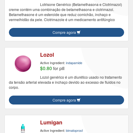
Lotrisone Genérico (Betamethasona e Clotrimazol)
creme contém uma combinação de betamethasona e clotrimazol.
Betamethasone é um esteroide que reduz comichão, inchaço e
vermelhidão da pele. Clotrimazole é um medicamento antifúngico
Compre agora
Lozol
Active Ingredient:
indapamide
$0.80
for pill
Lozol genérico é um diurético usado no tratamento
da tensão arterial elevada e inchaço devido ao excesso de fluidos no
corpo.
Compre agora
Lumigan
Active Ingredient:
bimatoprost