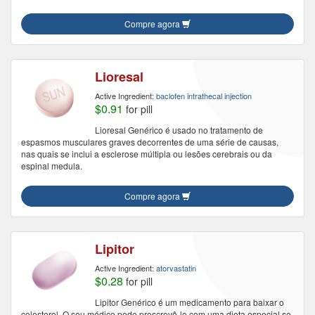
Compre agora
Lioresal
Active Ingredient:
baclofen intrathecal injection
$0.91
for pill
Lioresal Genérico é usado no tratamento de
espasmos musculares graves decorrentes de uma série de causas,
nas quais se inclui a esclerose múltipla ou lesões cerebrais ou da
espinal medula.
Compre agora
Lipitor
Active Ingredient:
atorvastatin
$0.28
for pill
Lipitor Genérico é um medicamento para baixar o
colesterol. O seu médico pode prescrevê-lo com uma dieta especial se