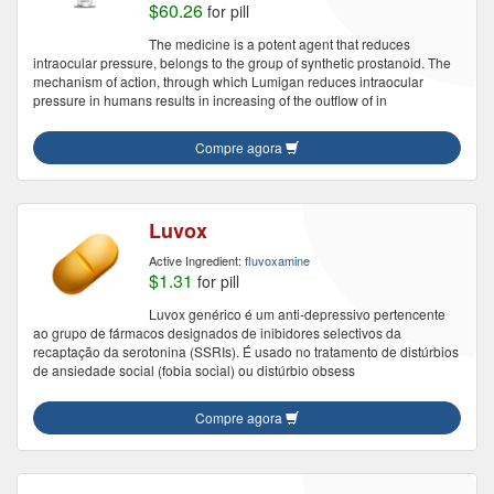
$60.26
for pill
The medicine is a potent agent that reduces
intraocular pressure, belongs to the group of synthetic prostanoid. The
mechanism of action, through which Lumigan reduces intraocular
pressure in humans results in increasing of the outflow of in
Compre agora
Luvox
Active Ingredient:
fluvoxamine
$1.31
for pill
Luvox genérico é um anti-depressivo pertencente
ao grupo de fármacos designados de inibidores selectivos da
recaptação da serotonina (SSRIs). É usado no tratamento de distúrbios
de ansiedade social (fobia social) ou distúrbio obsess
Compre agora