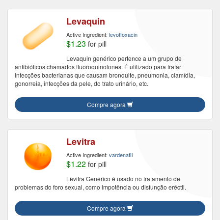
Levaquin
Active Ingredient:
levofloxacin
$1.23
for pill
Levaquin genérico pertence a um grupo de
antibióticos chamados fluoroquinolones. É utilizado para tratar
infecções bacterianas que causam bronquite, pneumonia, clamídia,
gonorreia, infecções da pele, do trato urinário, etc.
Compre agora
Levitra
Active Ingredient:
vardenafil
$1.22
for pill
Levitra Genérico é usado no tratamento de
problemas do foro sexual, como impotência ou disfunção eréctil.
Compre agora