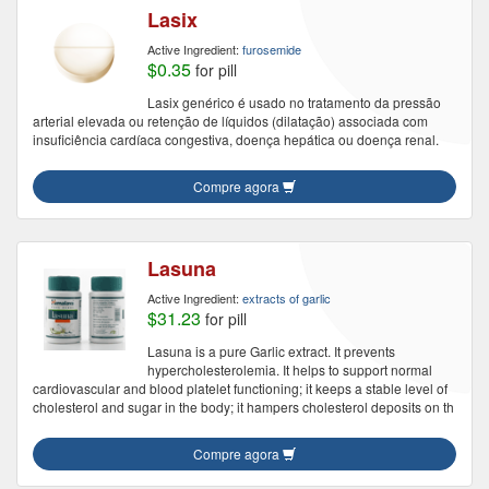
Lasix
Active Ingredient:
furosemide
$0.35
for pill
Lasix genérico é usado no tratamento da pressão
arterial elevada ou retenção de líquidos (dilatação) associada com
insuficiência cardíaca congestiva, doença hepática ou doença renal.
Compre agora
Lasuna
Active Ingredient:
extracts of garlic
$31.23
for pill
Lasuna is a pure Garlic extract. It prevents
hypercholesterolemia. It helps to support normal
cardiovascular and blood platelet functioning; it keeps a stable level of
cholesterol and sugar in the body; it hampers cholesterol deposits on th
Compre agora