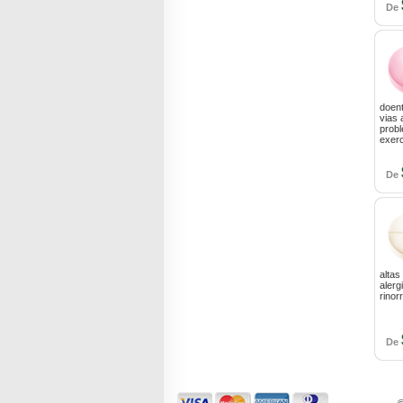
De
doen
vias 
probl
exerc
De
altas
alerg
rinor
De