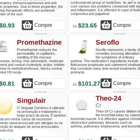
corticosteroid group of medicines. Its aim is to
mmatory, immunosuppressive and anti-
cure various eye problems connected with inj
gic properties. Due to these properties, the
and inflammation. It is effective in case of bulb
wing therapeutic effects are achieved:
conjunctiva and palpebral
tion of the num
$0.93
$23.65
Compre
Compre
De
agora
agora
Promethazine
Seroflo
Promethazine reduces the
Seroflo represents a family of
permeability of capillaries,
remedies ensuring alleviation
swelling of the mucous
the symptoms of ordinary
anes, itching. Has adrenolytic, moderate
asthma. The medication’s ingredients include
heral and central cholinolytic action. Inhibits
fluticasone propionate and salmeterol xinafoa
mine-N-methyltransferase, blocks central
that constitute many time-tested treatments of
amine H3 recep
protracte
$0.81
$101.27
Compre
Compre
De
agora
agora
Theo-24
Singulair
Cr
O Singulair Genérico é utilizado
Theo-24 Cr causes dilation o
na prevenção e tratamento a
the bronchial tubes by relaxi
longo prazo da asma. É também
bronchial muscle. It is effective against chroni
zado em certos casos de excessivo
obstructive pulmonary diseases such as
mento nasal provocado por alergias ou na
asthma, pulmonary emphysema, and bronchit
enção de ataques de asma provocados
exercício