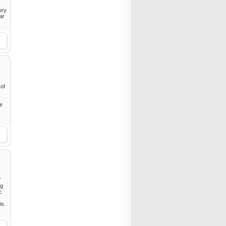
ury
ar
 of
te
f
ng
c
is.