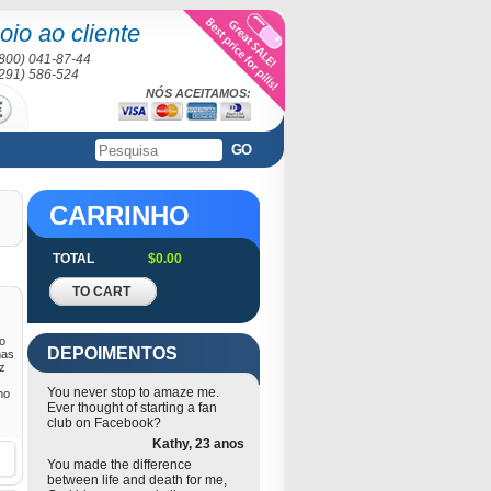
oio ao cliente
(800) 041-87-44
(291) 586-524
NÓS ACEITAMOS:
GO
CARRINHO
TOTAL
$0.00
TO CART
no
DEPOIMENTOS
mas
iz
You never stop to amaze me.
no
Ever thought of starting a fan
club on Facebook?
Kathy, 23 anos
You made the difference
between life and death for me,