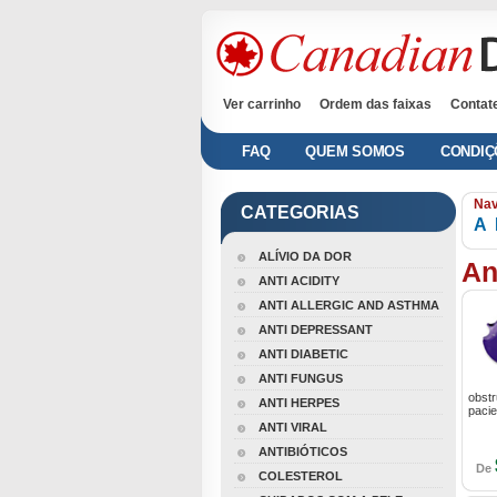
Ver carrinho
Ordem das faixas
Contat
FAQ
QUEM SOMOS
CONDIÇ
Nav
CATEGORIAS
A
ALÍVIO DA DOR
An
ANTI ACIDITY
ANTI ALLERGIC AND ASTHMA
ANTI DEPRESSANT
ANTI DIABETIC
ANTI FUNGUS
obstr
ANTI HERPES
pacie
ANTI VIRAL
ANTIBIÓTICOS
De
COLESTEROL