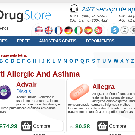
24/7 serviço de ap
US
: +1 (888) 243-74-06
GB
: +44 
CA
: +1 (778) 200-7422
AU
: +61 
e-nos
ÕES
FRETE
AMOSTRAS GRÁTIS
DEPOIMENTOS
egue pela letra:
B
C
D
E
F
G
H
I
J
K
L
M
N
O
P
Q
R
S
T
U
V
W
X
Y
Z
ti Allergic And Asthma
Advair
Allegra
Diskus
Allegra Genérico é utilizado 
Advair Diskus Genérico é
tratamento sazonal de sinto
usado no tratamento a longo
alérgicos como espirros, nar
prazo da asma e das doenças
congestionado, garganta inflamada e olhos
utivas pulmonares crónicas em certos
lacrimejantes e inflamados. É também usado 
ntes.
tratamento de urticária e erupções cutâneas.
$74.23
$0.38
Compre
Compre
De