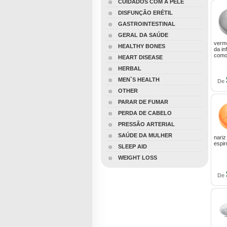
CUIDADOS COM A PELE
DISFUNÇÃO ERÉTIL
GASTROINTESTINAL
GERAL DA SAÚDE
verme
HEALTHY BONES
da i
como
HEART DISEASE
HERBAL
MEN`S HEALTH
De
OTHER
PARAR DE FUMAR
PERDA DE CABELO
PRESSÃO ARTERIAL
SAÚDE DA MULHER
nariz
espir
SLEEP AID
WEIGHT LOSS
De