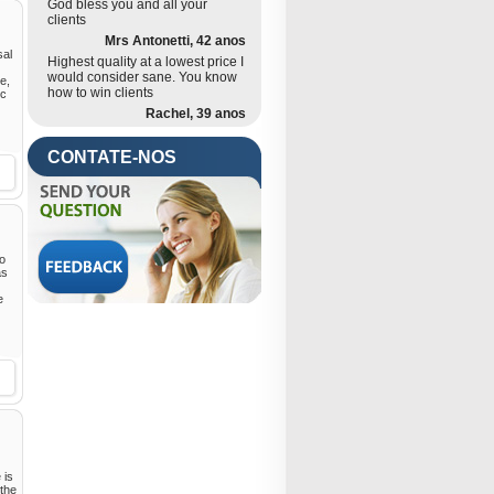
God bless you and all your
clients
Mrs Antonetti, 42 anos
sal
Highest quality at a lowest price I
would consider sane. You know
e,
how to win clients
ic
Rachel, 39 anos
CONTATE-NOS
no
as
e
 is
 the