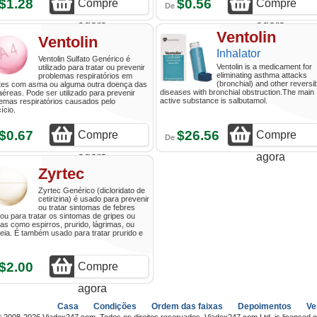
$1.28
$0.56
Compre
Compre
De
agora
agora
Ventolin
Ventolin
Inhalator
Ventolin Sulfato Genérico é
Ventolin is a medicament for
utilizado para tratar ou prevenir
eliminating asthma attacks
problemas respiratórios em
(bronchial) and other reversi
tes com asma ou alguma outra doença das
diseases with bronchial obstruction.The main
aéreas. Pode ser utilizado para prevenir
active substance is salbutamol.
emas respiratórios causados pelo
ício.
$0.67
$26.56
Compre
Compre
De
agora
agora
Zyrtec
Zyrtec Genérico (dicloridato de
cetirizina) é usado para prevenir
ou tratar sintomas de febres
 ou para tratar os sintomas de gripes ou
ias como espirros, prurido, lágrimas, ou
reia. É também usado para tratar prurido e
$2.00
Compre
agora
Casa
Condições
Ordem das faixas
Depoimentos
Ve