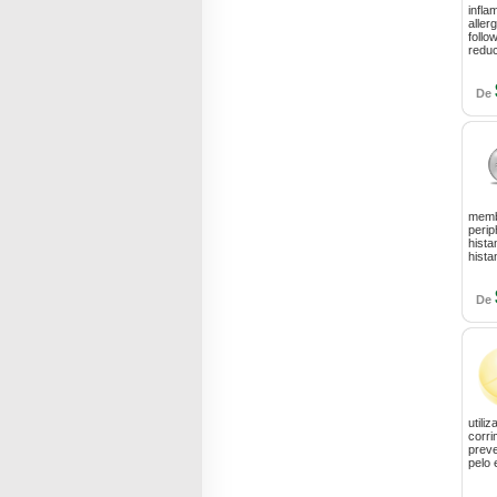
infla
aller
follo
reduc
De
membr
perip
hista
hist
De
utili
corri
prev
pelo 