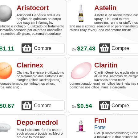
agora
agora
Aristocort
Astelin
Aristocort Genérico reduz as
Astelin is an antihistamine na
acções de químicos no corpo
spray. It is used to treat
que causam inflamação,
sneezing, runny or stuffy nos
lhidão e inchaço. É utilizado no tratamento
and nasal itching, seasonal or perennial allerg
nflamação causada por diversas condições
rhinitis (hay fever), and vasomotor rhinitis.
 reacções alérgicas, eczema e psoríase.
$1.11
$27.43
Compre
Compre
De
agora
agora
Clarinex
Claritin
Clarinex Genérico é utilizado no
Claritin Genérico é utilizado 
no tratamento dos sintomas de
alívio dos sintomas de alergi
alergias (olhos lacrimejantes,
sazonais como nariz
 congestionado, comichão nos olhos,
congestionado, espirros, olhos lacrimejantes 
ros, urticária).
comichão nos olhos, nariz e garganta.
$0.67
$0.54
Compre
Compre
De
agora
agora
Fml
Depo-medrol
Forte
Most indications for the use of
FML (Fluorometholone) Forte
such glucocorticoids as Medrol
a topical drug that belongs to
are due to their anti-