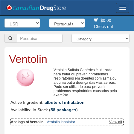
Togg
navi
$0.00
Check-out
Ventolin
Ventolin Sulfato Genérico é utilizado
para tratar ou prevenir problemas
respiratórios em doentes com asma ou
alguma outra doença das vias aéreas.
Pode ser utilizado para prevenir
problemas respiratórios causados pelo
exercício.
Active Ingredient:
albuterol inhalation
Availability: In Stock (
58 packages
)
Analogs of Ventolin:
Ventolin Inhalator
View all