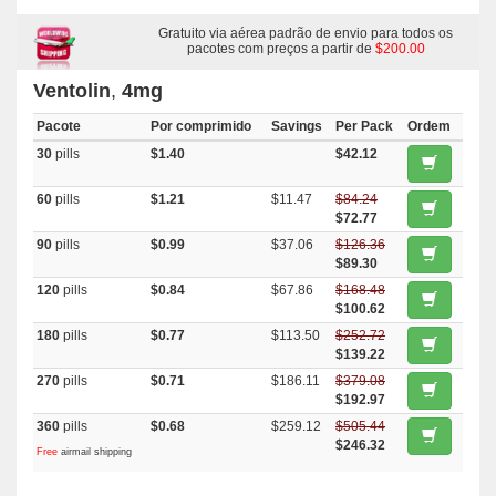
Gratuito via aérea padrão de envio para todos os
pacotes com preços a partir de
$200.00
Ventolin
,
4mg
Pacote
Por comprimido
Savings
Per Pack
Ordem
30
pills
$1.40
$42.12
60
pills
$1.21
$11.47
$84.24
$72.77
90
pills
$0.99
$37.06
$126.36
$89.30
120
pills
$0.84
$67.86
$168.48
$100.62
180
pills
$0.77
$113.50
$252.72
$139.22
270
pills
$0.71
$186.11
$379.08
$192.97
360
pills
$0.68
$259.12
$505.44
$246.32
Free
airmail shipping