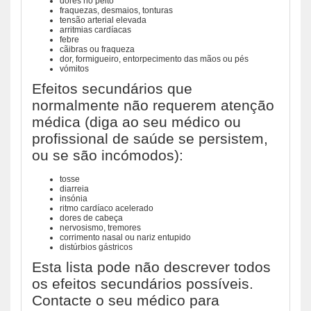
dores no peito
fraquezas, desmaios, tonturas
tensão arterial elevada
arritmias cardíacas
febre
cãibras ou fraqueza
dor, formigueiro, entorpecimento das mãos ou pés
vómitos
Efeitos secundários que
normalmente não requerem atenção
médica (diga ao seu médico ou
profissional de saúde se persistem,
ou se são incómodos):
tosse
diarreia
insónia
ritmo cardíaco acelerado
dores de cabeça
nervosismo, tremores
corrimento nasal ou nariz entupido
distúrbios gástricos
Esta lista pode não descrever todos
os efeitos secundários possíveis.
Contacte o seu médico para