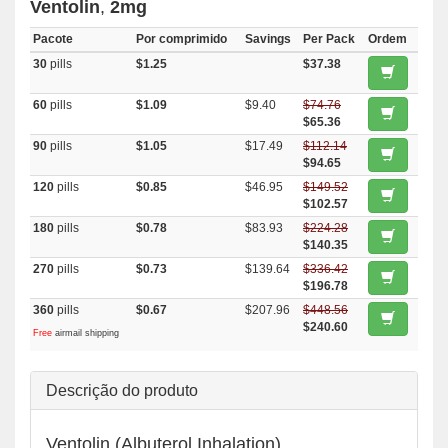
Ventolin
,
2mg
Pacote
Por comprimido
Savings
Per Pack
Ordem
30
pills
$1.25
$37.38
60
pills
$1.09
$9.40
$74.76
$65.36
90
pills
$1.05
$17.49
$112.14
$94.65
120
pills
$0.85
$46.95
$149.52
$102.57
180
pills
$0.78
$83.93
$224.28
$140.35
270
pills
$0.73
$139.64
$336.42
$196.78
360
pills
$0.67
$207.96
$448.56
$240.60
Free
airmail shipping
Descrição do produto
Ventolin (Albuterol Inhalation)