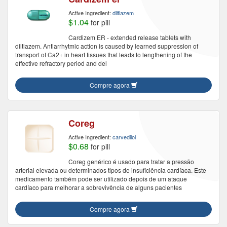
Active Ingredient:
diltiazem
$1.04
for pill
Cardizem ER - extended release tablets with
diltiazem. Antiarrhytmic action is caused by learned suppression of
transport of Ca2+ in heart tissues that leads to lengthening of the
effective refractory period and del
Compre agora
Coreg
Active Ingredient:
carvedilol
$0.68
for pill
Coreg genérico é usado para tratar a pressão
arterial elevada ou determinados tipos de insuficiência cardíaca. Este
medicamento também pode ser utilizado depois de um ataque
cardíaco para melhorar a sobrevivência de alguns pacientes
Compre agora