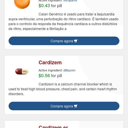
Active Ingredient:
verapamil
$0.43
for pill
Calan Genérico é usado para tratar a taquicardia
supra-ventricular, uma perturbação do ritmo cardíaco. É também usado
para o controlo da resposta da frequência cardíaca a outros distúrbios
de ritmo, especialmente a fibrilação a
Compre agora
Cardizem
Active Ingredient:
diltiazem
$0.56
for pill
Cardizem is a calcium channel blocker which is
used to treat high blood pressure, chest pain, and certain heart rhythm
disorders.
Compre agora
Cardizem er