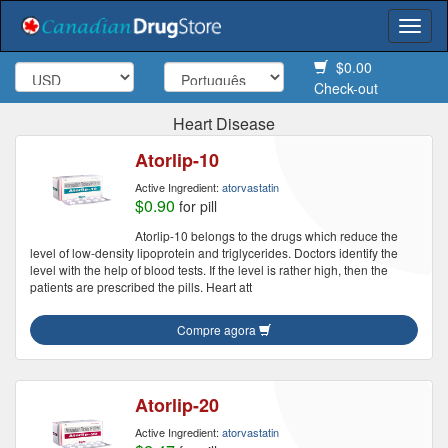
Togg
navi
$0.00
Check-out
Heart Disease
Atorlip-10
Active Ingredient:
atorvastatin
$0.90
for pill
Atorlip-10 belongs to the drugs which reduce the
level of low-density lipoprotein and triglycerides. Doctors identify the
level with the help of blood tests. If the level is rather high, then the
patients are prescribed the pills. Heart att
Compre agora
Atorlip-20
Active Ingredient:
atorvastatin