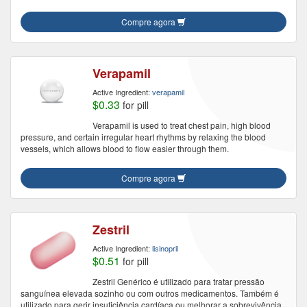
Compre agora
Verapamil
Active Ingredient:
verapamil
$0.33
for pill
Verapamil is used to treat chest pain, high blood
pressure, and certain irregular heart rhythms by relaxing the blood
vessels, which allows blood to flow easier through them.
Compre agora
Zestril
Active Ingredient:
lisinopril
$0.51
for pill
Zestril Genérico é utilizado para tratar pressão
sanguínea elevada sozinho ou com outros medicamentos. Também é
utilizado para gerir insuficiência cardíaca ou melhorar a sobrevivência