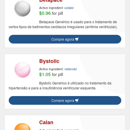
Active Ingredient:
sotalol
$0.96
for pill
Betapace Genérico é usado para o tratamento de
certos tipos de batimentos cardíacos irregulares (arritmia ventricular).
Compre agora
Bystolic
Active Ingredient:
nebivolol
$1.05
for pill
Bystolic Genérico é utilizado no tratamento da
hipertensão e para a insuficiência ventricular esquerda.
Compre agora
Calan