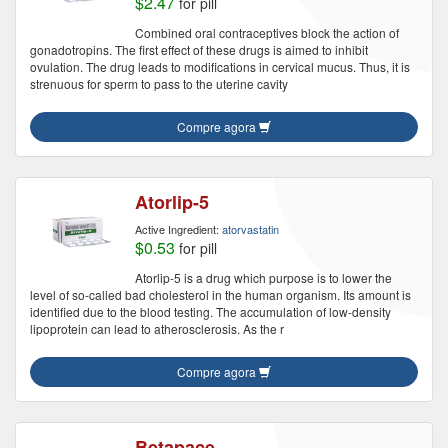
$2.47
for pill
Combined oral contraceptives block the action of
gonadotropins. The first effect of these drugs is aimed to inhibit
ovulation. The drug leads to modifications in cervical mucus. Thus, it is
strenuous for sperm to pass to the uterine cavity
Compre agora
Atorlip-5
Active Ingredient:
atorvastatin
$0.53
for pill
Atorlip-5 is a drug which purpose is to lower the
level of so-called bad cholesterol in the human organism. Its amount is
identified due to the blood testing. The accumulation of low-density
lipoprotein can lead to atherosclerosis. As the r
Compre agora
Betapace