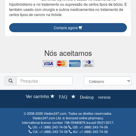
hipotiroidismo e no tratamento ou supressão de certos tipos de bócio. É
também usado com cirurgia e outros medicamentos no tratamento de
certos tipos de cancro na tiróide.
Compre agora
Nós aceitamos
Ver carrinho
FAQ
Desktop version
© 2008-2026 Viadex247.com. Todos os direitos reservados.
Viadex247.com Ltd. is licensed online pharmacy.
International license number 198-05480876 issued 09/21/2017.
US:
+1 (888) 243-74-06
GB:
+1 (888) 243-74-06
CA:
+1 (888) 243-74-06
AU:
+1 (888) 243-74-06