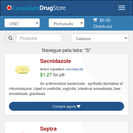
Togg
navi
$0.00
Check-out
Navegue pela letra: "S"
Secnidazole
Active Ingredient:
secnidazole
$1.27
for pill
An antimicrobial bactericide - synthetic derivative of
nitroimidazole. Used in urethritis, vaginitis, intestinal amoebiasis, liver
amoebiasis, giardiasis.
Compre agora
Septra