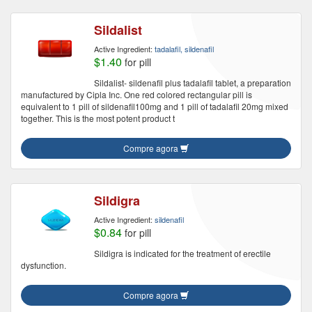
Sildalist
Active Ingredient:
tadalafil, sildenafil
$1.40
for pill
Sildalist- sildenafil plus tadalafil tablet, a preparation
manufactured by Cipla Inc. One red colored rectangular pill is
equivalent to 1 pill of sildenafil100mg and 1 pill of tadalafil 20mg mixed
together. This is the most potent product t
Compre agora
Sildigra
Active Ingredient:
sildenafil
$0.84
for pill
Sildigra is indicated for the treatment of erectile
dysfunction.
Compre agora