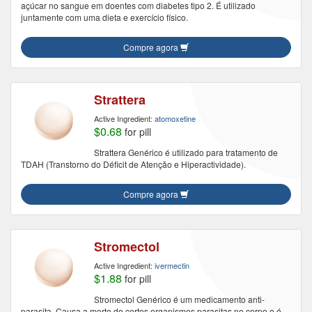
açúcar no sangue em doentes com diabetes tipo 2. É utilizado
juntamente com uma dieta e exercício físico.
Compre agora
Strattera
Active Ingredient:
atomoxetine
$0.68
for pill
Strattera Genérico é utilizado para tratamento de
TDAH (Transtorno do Déficit de Atenção e Hiperactividade).
Compre agora
Stromectol
Active Ingredient:
ivermectin
$1.88
for pill
Stromectol Genérico é um medicamento anti-
parasita. Causa a morte de certos organismos parasitas no corpo e é