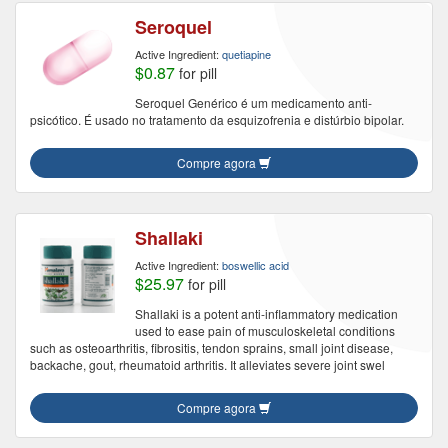
Seroquel
Active Ingredient:
quetiapine
$0.87
for pill
Seroquel Genérico é um medicamento anti-
psicótico. É usado no tratamento da esquizofrenia e distúrbio bipolar.
Compre agora
Shallaki
Active Ingredient:
boswellic acid
$25.97
for pill
Shallaki is a potent anti-inflammatory medication
used to ease pain of musculoskeletal conditions
such as osteoarthritis, fibrositis, tendon sprains, small joint disease,
backache, gout, rheumatoid arthritis. It alleviates severe joint swel
Compre agora