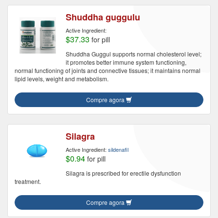
Shuddha guggulu
Active Ingredient:
$37.33
for pill
Shuddha Guggul supports normal cholesterol level;
it promotes better immune system functioning,
normal functioning of joints and connective tissues; it maintains normal
lipid levels, weight and metabolism.
Compre agora
Silagra
Active Ingredient:
sildenafil
$0.94
for pill
Silagra is prescribed for erectile dysfunction
treatment.
Compre agora