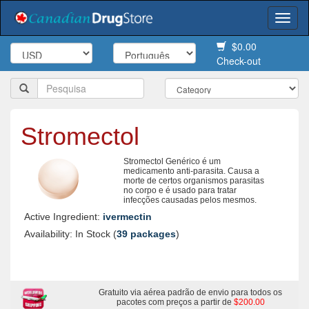
Togg
navi
$0.00
Check-out
Stromectol
Stromectol Genérico é um
medicamento anti-parasita. Causa a
morte de certos organismos parasitas
no corpo e é usado para tratar
infecções causadas pelos mesmos.
Active Ingredient:
ivermectin
Availability: In Stock (
39 packages
)
Gratuito via aérea padrão de envio para todos os
pacotes com preços a partir de
$200.00