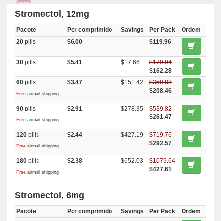
Stromectol
,
12mg
Pacote
Por comprimido
Savings
Per Pack
Ordem
20
pills
$6.00
$119.96
30
pills
$5.41
$17.66
$179.94
$162.28
60
pills
$3.47
$151.42
$359.88
$208.46
Free
airmail shipping
90
pills
$2.91
$278.35
$539.82
$261.47
Free
airmail shipping
120
pills
$2.44
$427.19
$719.76
$292.57
Free
airmail shipping
180
pills
$2.38
$652.03
$1079.64
$427.61
Free
airmail shipping
Stromectol
,
6mg
Pacote
Por comprimido
Savings
Per Pack
Ordem