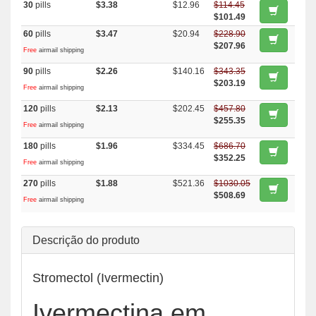
30
pills
$3.38
$12.96
$114.45
$101.49
60
pills
$3.47
$20.94
$228.90
$207.96
Free
airmail shipping
90
pills
$2.26
$140.16
$343.35
$203.19
Free
airmail shipping
120
pills
$2.13
$202.45
$457.80
$255.35
Free
airmail shipping
180
pills
$1.96
$334.45
$686.70
$352.25
Free
airmail shipping
270
pills
$1.88
$521.36
$1030.05
$508.69
Free
airmail shipping
Descrição do produto
Stromectol (Ivermectin)
Ivermectina em