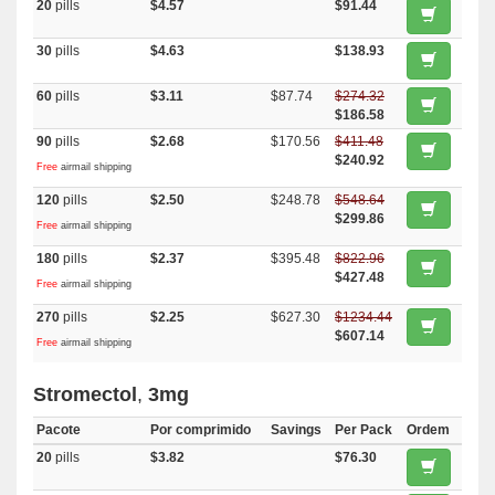
20
pills
$4.57
$91.44
30
pills
$4.63
$138.93
60
pills
$3.11
$87.74
$274.32
$186.58
90
pills
$2.68
$170.56
$411.48
$240.92
Free
airmail shipping
120
pills
$2.50
$248.78
$548.64
$299.86
Free
airmail shipping
180
pills
$2.37
$395.48
$822.96
$427.48
Free
airmail shipping
270
pills
$2.25
$627.30
$1234.44
$607.14
Free
airmail shipping
Stromectol
,
3mg
Pacote
Por comprimido
Savings
Per Pack
Ordem
20
pills
$3.82
$76.30