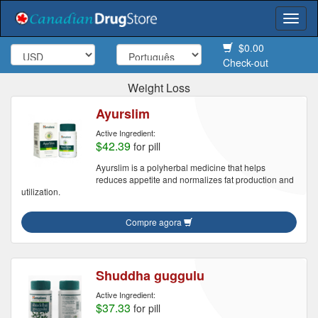
Togg
navi
$0.00
Check-out
Weight Loss
Ayurslim
Active Ingredient:
$42.39
for pill
Ayurslim is a polyherbal medicine that helps
reduces appetite and normalizes fat production and
utilization.
Compre agora
Shuddha guggulu
Active Ingredient:
$37.33
for pill