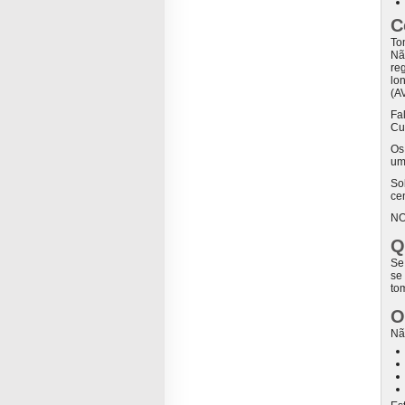
C
To
Nã
re
lo
(A
Fa
Cu
Os
um
So
ce
NO
Q
Se
se
to
O
Nã