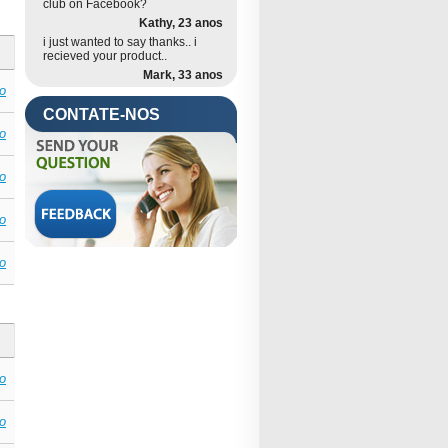
club on Facebook?
Kathy, 23 anos
i just wanted to say thanks.. i
recieved your product..
Mark, 33 anos
CONTATE-NOS