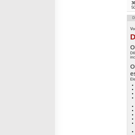
3
5
D
Vo
D
O
DI
inc
O
e
El