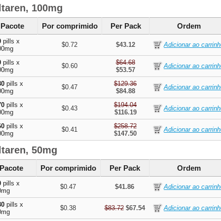
ltaren, 100mg
Pacote
Por comprimido
Per Pack
Ordem
0
pills x
$0.72
$43.12
00mg
0
pills x
$64.68
$0.60
00mg
$53.57
80
pills x
$129.36
$0.47
00mg
$84.88
70
pills x
$194.04
$0.43
00mg
$116.19
60
pills x
$258.72
$0.41
00mg
$147.50
ltaren, 50mg
Pacote
Por comprimido
Per Pack
Ordem
0
pills x
$0.47
$41.86
0mg
80
pills x
$0.38
$83.72
$67.54
0mg