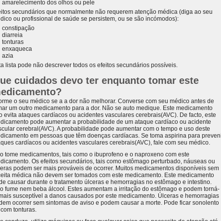
amarelecimento dos olhos ou pele
eitos secundários que normalmente não requerem atenção médica (diga ao seu
dico ou profissional de saúde se persistem, ou se são incómodos):
constipação
diarreia
tonturas
enxaqueca
azia
ta lista pode não descrever todos os efeitos secundários possíveis.
ue cuidados devo ter enquanto tomar este
edicamento?
forme o seu médico se a a dor não melhorar. Converse com seu médico antes de
mar um outro medicamento para a dor. Não se auto medique. Este medicamento
o evita ataques cardíacos ou acidentes vasculares cerebrais(AVC). De facto, este
dicamento pode aumentar a probabilidade de um ataque cardíaco ou acidente
scular cerebral(AVC). A probabilidade pode aumentar com o tempo e uso deste
dicamento em pessoas que têm doenças cardíacas. Se toma aspirina para preven
aques cardíacos ou acidentes vasculares cerebrais(AVC), fale com seu médico.
o tome medicamentos, tais como o ibuprofeno e o naproxeno com este
dicamento. Os efeitos secundários, tais como estômago perturbado, náuseas ou
ceras podem ser mais prováveis de ocorrer. Muitos medicamentos disponíveis sem
ceita médica não devem ser tomados com este medicamento. Este medicamento
de causar durante o tratamento úlceras e hemorragias no estômago e intestino.
o fume nem beba álcool. Estes aumentam a irritação do estômago e podem torná-
 mais susceptível a danos causados por este medicamento. Úlceras e hemorragias
dem ocorrer sem sintomas de aviso e podem causar a morte. Pode ficar sonolento
 com tonturas.