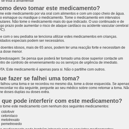
se está a amamentar
omo devo tomar este medicamento?
me este medicamento por via oral com alimentos e com um copo cheio de água.
o esmague ou mastigue o medicamento. Tome o medicamento em intervalos
gulares. Não tome o medicamento mais do que indicado. O uso continuado e de
ngo prazo pode aumentar o risco de ataque cardíaco ou acidente vascular cerebral
VC).
le com o seu pediatra se tenciona utilizar estes medicamentos em crianças.
idados especiais podem ser necessários.
 doentes idosos, mais de 65 anos, podem ter uma reacção forte e necessitam de
a dose menor.
bredosagem: Se pensa que poderá ter tomado uma dose superior contacte um
ntro de controlo de envenenamento ou os serviços de urgência de imediato.
TA: Este medicamento é apenas para si. Não o partilhe com outros.
ue fazer se falhei uma toma?
 falhou uma toma e se recordou no mesmo dia, tome a dose esquecida. Se apena
 recordar no dia seguinte, pergunte ao seu médico sobre como retomar a toma. Nã
me doses duplas ou doses extra.
 que pode interferir com este medicamento?
o tome este medicamento com nenhum dos seguintes medicamentos:
cidofovir
cetorolaco
metotrexato
pemetrexedo