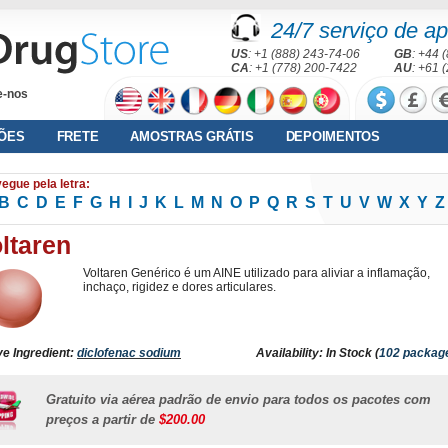
24/7 serviço de ap
US
: +1 (888) 243-74-06
GB
: +44 
CA
: +1 (778) 200-7422
AU
: +61 
e-nos
ÕES
FRETE
AMOSTRAS GRÁTIS
DEPOIMENTOS
egue pela letra:
B
C
D
E
F
G
H
I
J
K
L
M
N
O
P
Q
R
S
T
U
V
W
X
Y
Z
ltaren
Voltaren Genérico é um AINE utilizado para aliviar a inflamação,
inchaço, rigidez e dores articulares.
ve Ingredient:
diclofenac sodium
Availability: In Stock (
102 packag
Gratuito via aérea padrão de envio para todos os pacotes com
preços a partir de
$200.00