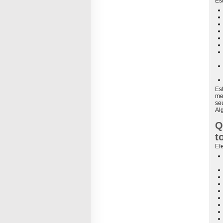
Es
Es
me
se
Al
Q
t
Ef