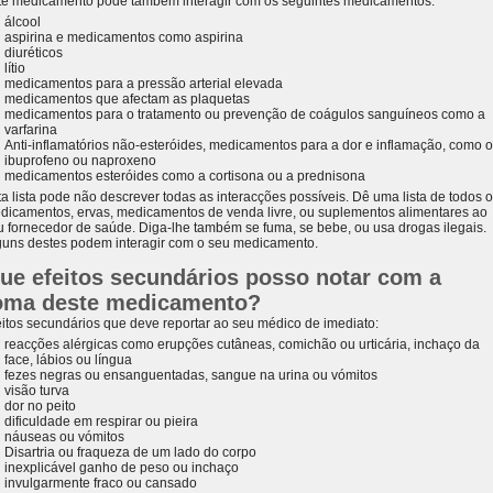
te medicamento pode também interagir com os seguintes medicamentos:
álcool
aspirina e medicamentos como aspirina
diuréticos
lítio
medicamentos para a pressão arterial elevada
medicamentos que afectam as plaquetas
medicamentos para o tratamento ou prevenção de coágulos sanguíneos como a
varfarina
Anti-inflamatórios não-esteróides, medicamentos para a dor e inflamação, como o
ibuprofeno ou naproxeno
medicamentos esteróides como a cortisona ou a prednisona
ta lista pode não descrever todas as interacções possíveis. Dê uma lista de todos 
dicamentos, ervas, medicamentos de venda livre, ou suplementos alimentares ao
u fornecedor de saúde. Diga-lhe também se fuma, se bebe, ou usa drogas ilegais.
guns destes podem interagir com o seu medicamento.
ue efeitos secundários posso notar com a
oma deste medicamento?
eitos secundários que deve reportar ao seu médico de imediato:
reacções alérgicas como erupções cutâneas, comichão ou urticária, inchaço da
face, lábios ou língua
fezes negras ou ensanguentadas, sangue na urina ou vómitos
visão turva
dor no peito
dificuldade em respirar ou pieira
náuseas ou vómitos
Disartria ou fraqueza de um lado do corpo
inexplicável ganho de peso ou inchaço
invulgarmente fraco ou cansado