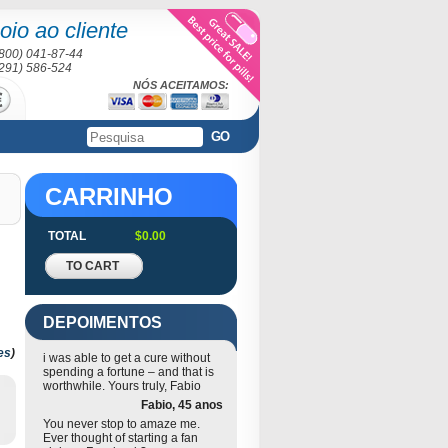
oio ao cliente
(800) 041-87-44
(291) 586-524
NÓS ACEITAMOS:
GO
CARRINHO
TOTAL
$0.00
TO CART
DEPOIMENTOS
es
)
i was able to get a cure without
spending a fortune – and that is
worthwhile. Yours truly, Fabio
Fabio, 45 anos
You never stop to amaze me.
Ever thought of starting a fan