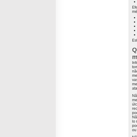
Ef
mé
Es
Q
m
In
to
nã
me
va
me
at
Nã
me
úl
re
po
Nã
lo
po
ou