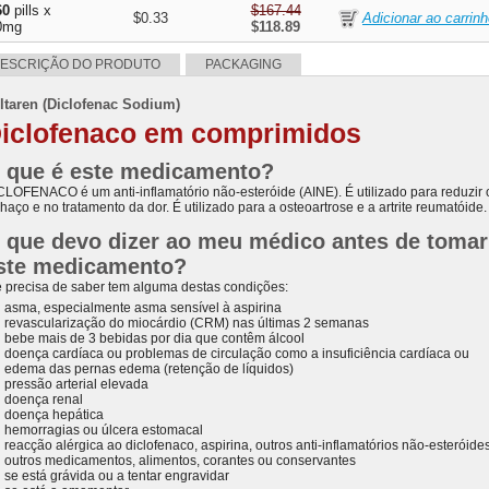
60
pills x
$167.44
$0.33
0mg
$118.89
ESCRIÇÃO DO PRODUTO
PACKAGING
ltaren (Diclofenac Sodium)
iclofenaco em comprimidos
 que é este medicamento?
CLOFENACO é um anti-inflamatório não-esteróide (AINE). É utilizado para reduzir 
haço e no tratamento da dor. É utilizado para a osteoartrose e a artrite reumatóide.
 que devo dizer ao meu médico antes de tomar
ste medicamento?
e precisa de saber tem alguma destas condições:
asma, especialmente asma sensível à aspirina
revascularização do miocárdio (CRM) nas últimas 2 semanas
bebe mais de 3 bebidas por dia que contêm álcool
doença cardíaca ou problemas de circulação como a insuficiência cardíaca ou
edema das pernas edema (retenção de líquidos)
pressão arterial elevada
doença renal
doença hepática
hemorragias ou úlcera estomacal
reacção alérgica ao diclofenaco, aspirina, outros anti-inflamatórios não-esteróides
outros medicamentos, alimentos, corantes ou conservantes
se está grávida ou a tentar engravidar