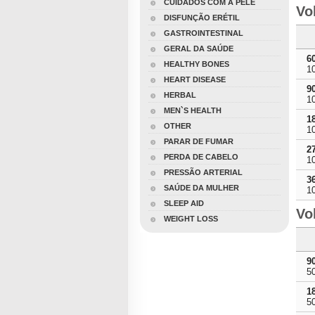
CUIDADOS COM A PELE
Vo
DISFUNÇÃO ERÉTIL
GASTROINTESTINAL
GERAL DA SAÚDE
6
HEALTHY BONES
1
HEART DISEASE
9
HERBAL
1
MEN`S HEALTH
1
OTHER
1
PARAR DE FUMAR
2
PERDA DE CABELO
1
PRESSÃO ARTERIAL
3
SAÚDE DA MULHER
1
SLEEP AID
Vo
WEIGHT LOSS
9
5
1
5