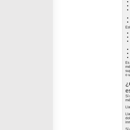
Es
Es
mé
su
o 
¿
e
Sí
mé
Ll
Ll
do
in
Sí