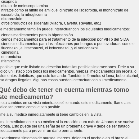
cisaprida
nitrato de metescopolamina
nitratos como el nitrito de amilo, el dinitrato de isosorbida, el mononitrato de
isosorbida, la nitroglicerina
nitroprusiato
otros productos de sildenafil (Viagra, Caverta, Revatio, etc.)
te medicamento también puede interactuar con los siguientes medicamentos:
ciertos medicamentos para la hipertensión
ciertos medicamentos para el tratamiento de la infección por VIH o del SIDA
ciertos medicamentos para las infecciones por hongos o por levaduras, como el
fluconazol, el itraconazol, el ketoconazol, y el voriconazol
cimetidina
eritromicina
rifampicina
 posible que este listado no describa todas las posibles interacciones. Dele a su
dico un listado con todos los medicamentos, hierbas, medicamentos sin receta, o
plementos dietéticos, que esté tomando. También infórmeles sí fuma, bebe alcohol,
usa drogas ilegales. Algunas cosas pueden interactuar con su medicamento.
Qué debo de tener en cuenta mientras tomo
ste medicamento?
 nota cambios en su vista mientras esté tomando este medicamento, llame a su
dico tan pronto como le sea posible.
ame a su médico inmediatamente sí tiene cambios en la vista.
ame inmediatamente a su médico sí la erección dura más de 4 horas o se vuelve
lorosa. Esto puede ser una señal de un problema grave y debe de ser tratado
mediatamente para prevenir un daño permanente.
 experimenta síntomas de nausea, mareos, dolor en el pecho o en el brazo al