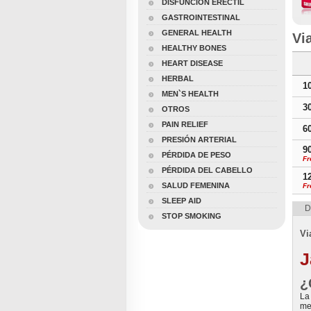
DISFUNCIÓN ERÉCTIL
Pene
Male
GASTROINTESTINAL
Suha
GENERAL HEALTH
Pran
Vi
HEALTHY BONES
HEART DISEASE
HERBAL
1
MEN`S HEALTH
3
OTROS
PAIN RELIEF
6
PRESIÓN ARTERIAL
9
PÉRDIDA DE PESO
Fr
PÉRDIDA DEL CABELLO
1
SALUD FEMENINA
Fr
SLEEP AID
D
STOP SMOKING
Vi
J
¿
La
me