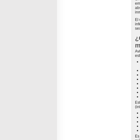
em
ab
in
El
in
se
¿
m
Av
es
Es
(i
Es