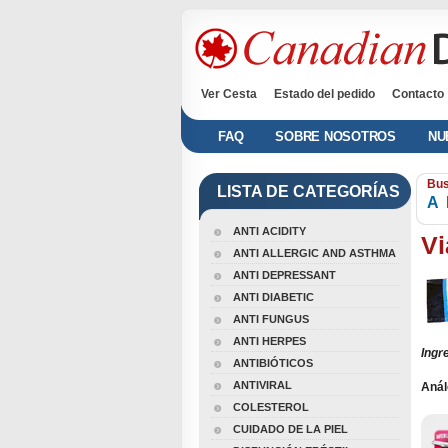
Ver Cesta
Estado del pedido
Contacto
FAQ
SOBRE NOSOTROS
NU
Bus
LISTA DE CATEGORÍAS
A
ANTI ACIDITY
Vi
ANTI ALLERGIC AND ASTHMA
ANTI DEPRESSANT
ANTI DIABETIC
ANTI FUNGUS
ANTI HERPES
Ingr
ANTIBIÓTICOS
ANTIVIRAL
Anál
(ora
COLESTEROL
Prof
Viag
CUIDADO DE LA PIEL
Dulo