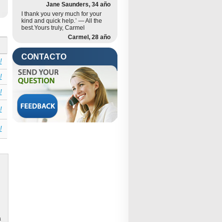
Jane Saunders, 34 año
I thank you very much for your
ra
,
kind and quick help.’ — All the
best.Yours truly, Carmel
Carmel, 28 año
CONTACTO
a