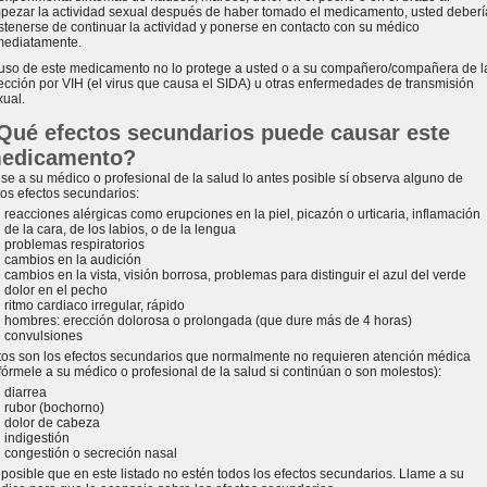
pezar la actividad sexual después de haber tomado el medicamento, usted deberí
stenerse de continuar la actividad y ponerse en contacto con su médico
mediatamente.
 uso de este medicamento no lo protege a usted o a su compañero/compañera de l
fección por VIH (el virus que causa el SIDA) u otras enfermedades de transmisión
xual.
Qué efectos secundarios puede causar este
edicamento?
ise a su médico o profesional de la salud lo antes posible sí observa alguno de
tos efectos secundarios:
reacciones alérgicas como erupciones en la piel, picazón o urticaria, inflamación
de la cara, de los labios, o de la lengua
problemas respiratorios
cambios en la audición
cambios en la vista, visión borrosa, problemas para distinguir el azul del verde
dolor en el pecho
ritmo cardiaco irregular, rápido
hombres: erección dolorosa o prolongada (que dure más de 4 horas)
convulsiones
tos son los efectos secundarios que normalmente no requieren atención médica
nfórmele a su médico o profesional de la salud si continúan o son molestos):
diarrea
rubor (bochorno)
dolor de cabeza
indigestión
congestión o secreción nasal
 posible que en este listado no estén todos los efectos secundarios. Llame a su