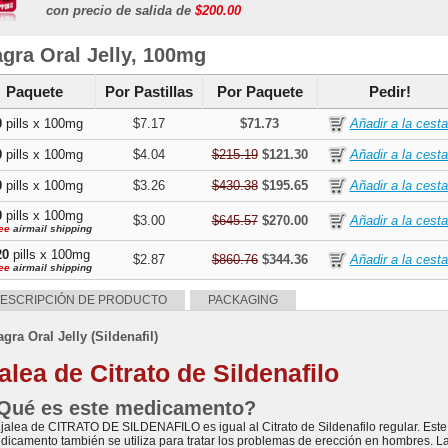
gra
,
Kamagra Polo
,
Kamagra Effervescent
,
Kamagra Gold
,
Malegra Dxt
,
Atorlip 20
,
con precio de salida de
$200.00
gra Fxt
,
Betahistine
,
Zanaflex
,
Alesse
,
Estrace
,
Super P Force
,
Advair Diskus
,
Actos
,
gra
,
Sildigra
,
Silagra
,
Malegra Dxt Plus
,
Fildena
,
Eriacta
,
Cenforce
,
Caverta
,
Aurog
din
agra Oral Jelly, 100mg
,
Januvia
,
Glycomet
,
Glucotrol
,
Yasmin
Paquete
Por Pastillas
Por Paquete
Pedir!
0
pills x 100mg
$7.17
$71.73
0
pills x 100mg
$4.04
$215.19
$121.30
0
pills x 100mg
$3.26
$430.38
$195.65
0
pills x 100mg
$3.00
$645.57
$270.00
ee
airmail shipping
20
pills x 100mg
$2.87
$860.76
$344.36
ee
airmail shipping
ESCRIPCIÓN DE PRODUCTO
PACKAGING
agra Oral Jelly (Sildenafil)
alea de Citrato de Sildenafilo
Qué es este medicamento?
 jalea de CITRATO DE SILDENAFILO es igual al Citrato de Sildenafilo regular. Este
dicamento también se utiliza para tratar los problemas de erección en hombres. L