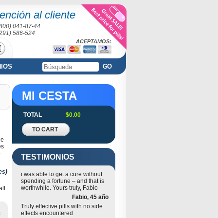
ención al cliente
(800) 041-87-44
(291) 586-524
ACEPTAMOS:
NIOS
GO
MI CESTA
TOTAL
$0.00
TO CART
ue
es
o
TESTIMONIOS
es
)
i was able to get a cure without
spending a fortune – and that is
worthwhile. Yours truly, Fabio
all
Fabio, 45 año
Truly effective pills with no side
s
effects encountered