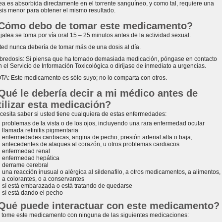
lea es absorbida directamente en el torrente sanguíneo, y como tal, requiere una
sis menor para obtener el mismo resultado.
Cómo debo de tomar este medicamento?
 jalea se toma por vía oral 15 – 25 minutos antes de la actividad sexual.
ted nunca debería de tomar más de una dosis al día.
bredosis: Si piensa que ha tomado demasiada medicación, póngase en contacto
n el Servicio de Información Toxicológica o diríjase de inmediato a urgencias.
TA: Este medicamento es sólo suyo; no lo comparta con otros.
Qué le debería decir a mi médico antes de
tilizar esta medicación?
cesita saber si usted tiene cualquiera de estas enfermedades:
problemas de la vista o de los ojos, incluyendo una rara enfermedad ocular
llamada retinitis pigmentaria
enfermedades cardiacas, angina de pecho, presión arterial alta o baja,
antecedentes de ataques al corazón, u otros problemas cardiacos
enfermedad renal
enfermedad hepática
derrame cerebral
una reacción inusual o alérgica al sildenafilo, a otros medicamentos, a alimentos,
a colorantes, o a conservantes
sí está embarazada o está tratando de quedarse
sí está dando el pecho
Qué puede interactuar con este medicamento?
 tome este medicamento con ninguna de las siguientes medicaciones: