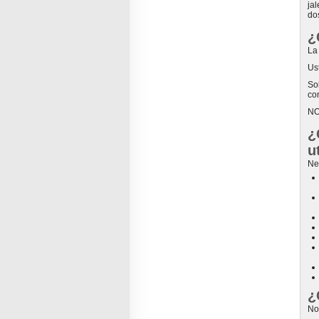
ja
do
¿
La
Us
So
co
NO
¿
u
Ne
¿
No