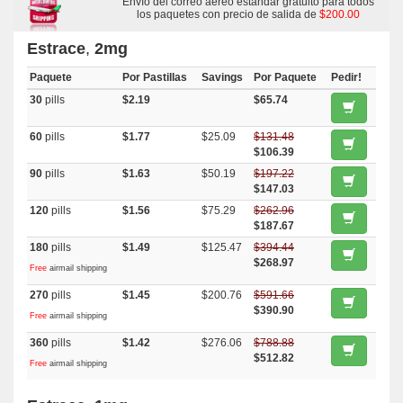
Envío del correo aéreo estandar gratuito para todos
los paquetes con precio de salida de
$200.00
Estrace
,
2mg
Paquete
Por Pastillas
Savings
Por Paquete
Pedir!
30
pills
$2.19
$65.74
60
pills
$1.77
$25.09
$131.48
$106.39
90
pills
$1.63
$50.19
$197.22
$147.03
120
pills
$1.56
$75.29
$262.96
$187.67
180
pills
$1.49
$125.47
$394.44
$268.97
Free
airmail shipping
270
pills
$1.45
$200.76
$591.66
$390.90
Free
airmail shipping
360
pills
$1.42
$276.06
$788.88
$512.82
Free
airmail shipping