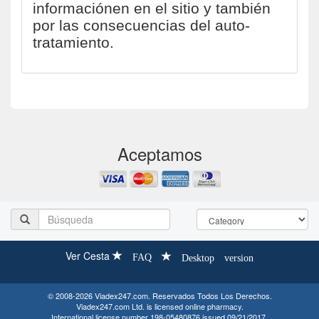
informaciónen en el sitio y también
por las consecuencias del auto-
tratamiento.
Aceptamos
Ver Cesta
FAQ
Desktop version
© 2008-2026 Viadex247.com. Reservados Todos Los Derechos.
Viadex247.com Ltd. is licensed online pharmacy.
International license number 198-05480876 issued 09/21/2017.