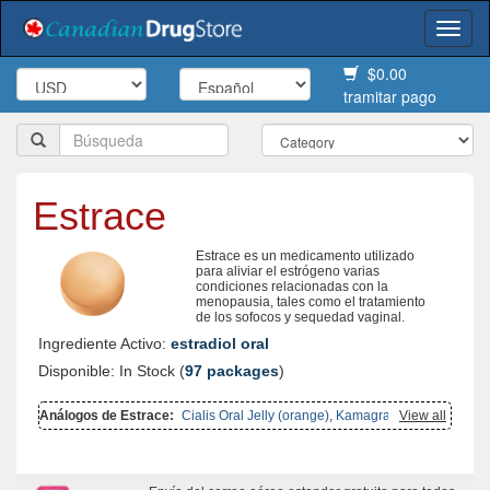
Togg
navi
$0.00
tramitar pago
Estrace
Estrace es un medicamento utilizado
para aliviar el estrógeno varias
condiciones relacionadas con la
menopausia, tales como el tratamiento
de los sofocos y sequedad vaginal.
Ingrediente Activo:
estradiol oral
Disponible: In Stock (
97 packages
)
Análogos de Estrace:
Cialis Oral Jelly (orange)
,
Kamagra Oral
View all
Jelly
,
Viagra Oral Jelly
,
Nizoral
,
Cialis Oral Jelly
,
Yasmin
,
Alesse
,
Levitra Oral Jelly
,
Actos
,
Prandin
,
Atorlip 20
,
Januvia
,
Betahistine
,
Zanaflex
,
Glycomet
,
Glucotrol
,
Ginette 35
,
Advair Diskus