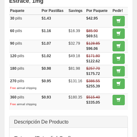
Estrace
,
1mg
Paquete
Por Pastillas
Savings
Por Paquete
Pedir!
30
pills
$1.43
$42.95
60
pills
$1.16
$16.39
$85.90
$69.51
90
pills
$1.07
$32.79
$128.85
$96.06
120
pills
$1.02
$49.18
$171.80
$122.62
180
pills
$0.98
$81.98
$257.70
$175.72
270
pills
$0.95
$131.16
$386.55
$255.39
Free
airmail shipping
360
pills
$0.93
$180.35
$515.40
$335.05
Free
airmail shipping
Descripción De Producto