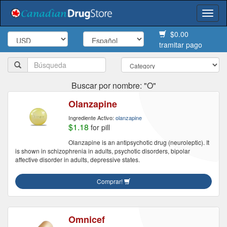
Togg
navi
$0.00
tramitar pago
Buscar por nombre: "O"
Olanzapine
Ingrediente Activo:
olanzapine
$1.18
for pill
Olanzapine is an antipsychotic drug (neuroleptic). It
is shown in schizophrenia in adults, psychotic disorders, bipolar
affective disorder in adults, depressive states.
Comprar!
Omnicef