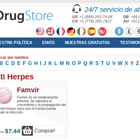
24/7 servicio de at
US
: +1 (888) 243-74-06
GB
: +44 
CA
: +1 (778) 200-7422
AU
: +61 
ESTRA POLÍTICA
ENVÍO
MUESTRAS GRATUITAS
TESTIMO
car por nombre:
B
C
D
E
F
G
H
I
J
K
L
M
N
O
P
Q
R
S
T
U
V
W
X
Y
Z
ti Herpes
Famvir
Famvir es un medicamento
antiviral. Se ralentiza el
crecimiento y la propagación del
 del herpes para que el cuerpo pueda
tir la infección.
$7.44
Comprar!
sde