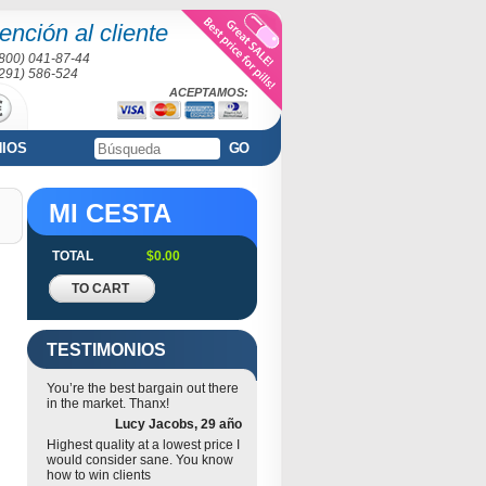
ención al cliente
(800) 041-87-44
(291) 586-524
ACEPTAMOS:
NIOS
GO
MI CESTA
TOTAL
$0.00
TO CART
TESTIMONIOS
You’re the best bargain out there
in the market. Thanx!
Lucy Jacobs, 29 año
Highest quality at a lowest price I
would consider sane. You know
how to win clients