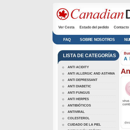
Ver Cesta
Estado del pedido
Contacto
FAQ
SOBRE NOSOTROS
NU
Bus
LISTA DE CATEGORÍAS
A
ANTI ACIDITY
An
ANTI ALLERGIC AND ASTHMA
ANTI DEPRESSANT
ANTI DIABETIC
ANTI FUNGUS
ANTI HERPES
virus
comba
ANTIBIÓTICOS
ANTIVIRAL
COLESTEROL
de
CUIDADO DE LA PIEL