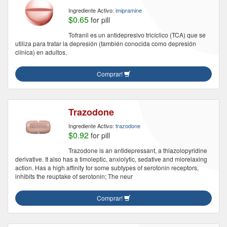
Ingrediente Activo:
imipramine
$0.65
for pill
Tofranil es un antidepresivo tricíclico (TCA) que se
utiliza para tratar la depresión (también conocida como depresión
clínica) en adultos.
Comprar!
Trazodone
Ingrediente Activo:
trazodone
$0.92
for pill
Trazodone is an antidepressant, a thiazolopyridine
derivative. It also has a timoleptic, anxiolytic, sedative and miorelaxing
action. Has a high affinity for some subtypes of serotonin receptors,
inhibits the reuptake of serotonin; The neur
Comprar!