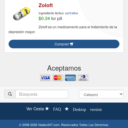
Zoloft
Ingrediente Activo:
sertraline
$0.34
for pill
Zoloft es un medicamento para el tratamiento de la
depresión mayor.
Comprar!
Aceptamos
Ver Cesta
FAQ
Desktop version
© 2008-2026 Viadex247.com. Reservados Todos Los Derechos.