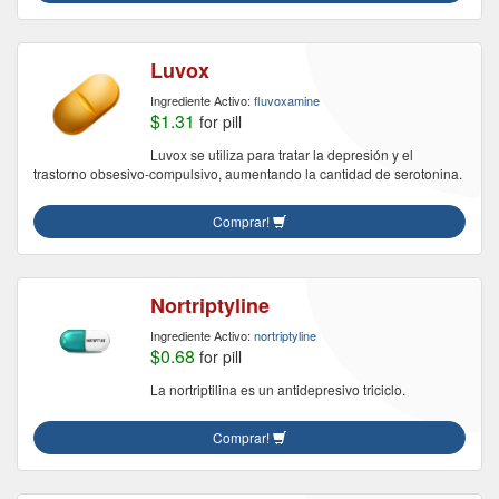
Luvox
Ingrediente Activo:
fluvoxamine
$1.31
for pill
Luvox se utiliza para tratar la depresión y el
trastorno obsesivo-compulsivo, aumentando la cantidad de serotonina.
Comprar!
Nortriptyline
Ingrediente Activo:
nortriptyline
$0.68
for pill
La nortriptilina es un antidepresivo triciclo.
Comprar!