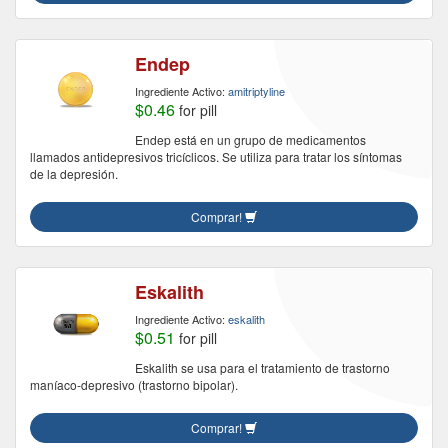
Endep
Ingrediente Activo:
amitriptyline
$0.46
for pill
Endep está en un grupo de medicamentos
llamados antidepresivos tricíclicos. Se utiliza para tratar los síntomas
de la depresión.
Comprar!
Eskalith
Ingrediente Activo:
eskalith
$0.51
for pill
Eskalith se usa para el tratamiento de trastorno
maníaco-depresivo (trastorno bipolar).
Comprar!