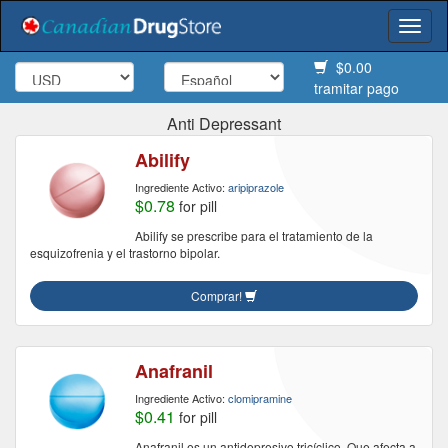
Togg
navi
$0.00
tramitar pago
Anti Depressant
Abilify
Ingrediente Activo:
aripiprazole
$0.78
for pill
Abilify se prescribe para el tratamiento de la
esquizofrenia y el trastorno bipolar.
Comprar!
Anafranil
Ingrediente Activo:
clomipramine
$0.41
for pill
Anafranil es un antidepresivo tricíclico. Que afecta a