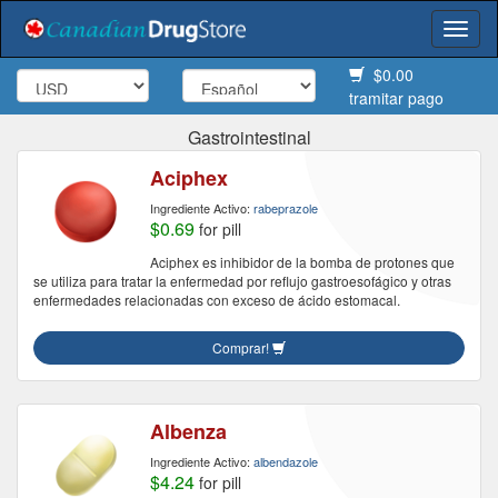
Togg
navi
$0.00
tramitar pago
Gastrointestinal
Aciphex
Ingrediente Activo:
rabeprazole
$0.69
for pill
Aciphex es inhibidor de la bomba de protones que
se utiliza para tratar la enfermedad por reflujo gastroesofágico y otras
enfermedades relacionadas con exceso de ácido estomacal.
Comprar!
Albenza
Ingrediente Activo:
albendazole
$4.24
for pill