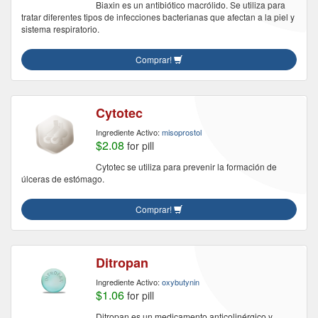
Biaxin es un antibiótico macrólido. Se utiliza para
tratar diferentes tipos de infecciones bacterianas que afectan a la piel y
sistema respiratorio.
Comprar!
Cytotec
Ingrediente Activo:
misoprostol
$2.08
for pill
Cytotec se utiliza para prevenir la formación de
úlceras de estómago.
Comprar!
Ditropan
Ingrediente Activo:
oxybutynin
$1.06
for pill
Ditropan es un medicamento anticolinérgico y