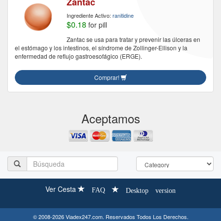
Zantac
Ingrediente Activo:
ranitidine
$0.18
for pill
Zantac se usa para tratar y prevenir las úlceras en
el estómago y los intestinos, el síndrome de Zollinger-Ellison y la
enfermedad de reflujo gastroesofágico (ERGE).
Comprar!
Aceptamos
Ver Cesta
FAQ
Desktop version
© 2008-2026 Viadex247.com. Reservados Todos Los Derechos.