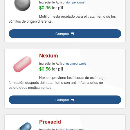
Ingrediente Activo:
domperidone
$0.35
for pill
Motilium está recetado para el tratamiento de los
vómitos de origen diferente.
Comprar!
Nexium
Ingrediente Activo:
esomeprazole
$0.56
for pill
Nexium previene las úlceras de estómago
formación después del tratamiento con anti-inflamatorios no
esteroideos medicamentos.
Comprar!
Prevacid
Ingrediente Activo:
lansoprazole