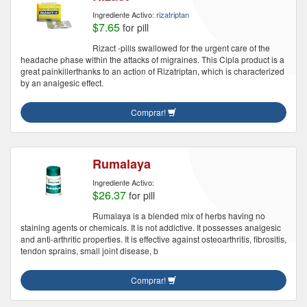
Ingrediente Activo:
rizatriptan
$7.65
for pill
Rizact -pills swallowed for the urgent care of the
headache phase within the attacks of migraines. This Cipla product is a
great painkillerthanks to an action of Rizatriptan, which is characterized
by an analgesic effect.
Comprar!
Rumalaya
Ingrediente Activo:
$26.37
for pill
Rumalaya is a blended mix of herbs having no
staining agents or chemicals. It is not addictive. It possesses analgesic
and anti-arthritic properties. It is effective against osteoarthritis, fibrositis,
tendon sprains, small joint disease, b
Comprar!