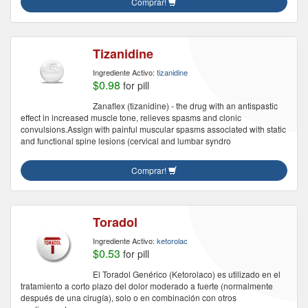
Comprar!
Tizanidine
Ingrediente Activo:
tizanidine
$0.98
for pill
Zanaflex (tizanidine) - the drug with an antispastic
effect in increased muscle tone, relieves spasms and clonic
convulsions.Assign with painful muscular spasms associated with static
and functional spine lesions (cervical and lumbar syndro
Comprar!
Toradol
Ingrediente Activo:
ketorolac
$0.53
for pill
El Toradol Genérico (Ketorolaco) es utilizado en el
tratamiento a corto plazo del dolor moderado a fuerte (normalmente
después de una cirugía), solo o en combinación con otros