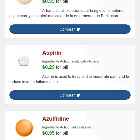
$0.55
for pill
Artrane se utiliza para tratar la rigidez, temblores,
espasmos, y el control muscular de la enfermedad de Parkinson.
Comprar!
Aspirin
Ingrediente Activo:
acetylsalicylic acid
$0.29
for pill
Aspirin is used to treat mild to moderate pain and to
reduce fever or inflammation.
Comprar!
Azulfidine
Ingrediente Activo:
sulfasalazine
$0.95
for pill