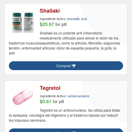
Shallaki
Ingrediente Activo:
boswellic acid
$25.97
for pill
Shallaki es un potente anti-inflamatorio
medicamento utilizado para aliviar el dolor de los
trastornos musculoesqueléticos, como la artrosis, fibrositis, esguinces
tendón, enfermedad articular, dolor de espalda pequeña, la gota, la
artri
Comprar!
Tegretol
Ingrediente Activo:
carbamazepine
$0.61
for pill
Tegretol es un anticonvulsivo. Se utiliza para tratar
la epilepsia, neuralgia del trigémino y el trastorno bipolar por reducir
los impulsos nerviosos.