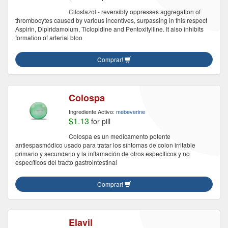
Cilostazol - reversibly oppresses aggregation of
thrombocytes caused by various incentives, surpassing in this respect
Аspirin, Dipiridamolum, Тiclopidine and Pentoxifylline. It also inhibits
formation of arterial bloo
Comprar!
Colospa
Ingrediente Activo:
mebeverine
$1.13
for pill
Colospa es un medicamento potente
antiespasmódico usado para tratar los síntomas de colon irritable
primario y secundario y la inflamación de otros específicos y no
específicos del tracto gastrointestinal
Comprar!
Elavil