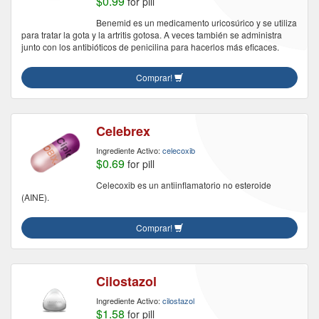
$0.99
for pill
Benemid es un medicamento uricosúrico y se utiliza
para tratar la gota y la artritis gotosa. A veces también se administra
junto con los antibióticos de penicilina para hacerlos más eficaces.
Comprar!
Celebrex
Ingrediente Activo:
celecoxib
$0.69
for pill
Celecoxib es un antiinflamatorio no esteroide
(AINE).
Comprar!
Cilostazol
Ingrediente Activo:
cilostazol
$1.58
for pill