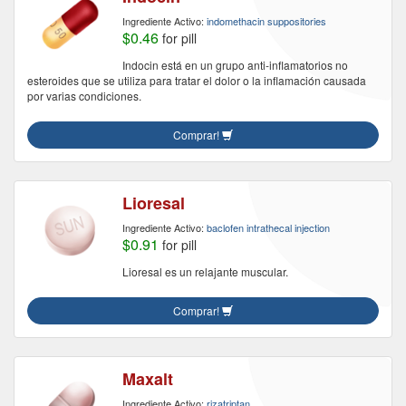
Ingrediente Activo:
indomethacin suppositories
$0.46
for pill
Indocin está en un grupo anti-inflamatorios no
esteroides que se utiliza para tratar el dolor o la inflamación causada
por varias condiciones.
Comprar!
Lioresal
Ingrediente Activo:
baclofen intrathecal injection
$0.91
for pill
Lioresal es un relajante muscular.
Comprar!
Maxalt
Ingrediente Activo:
rizatriptan