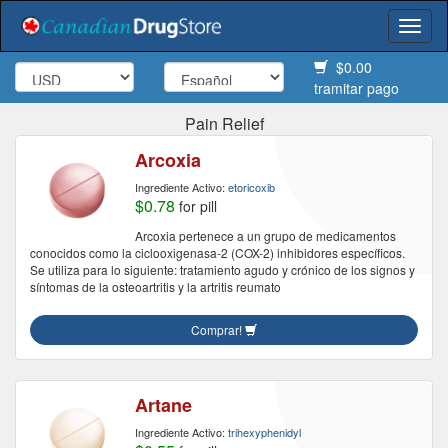
Togg
navi
$0.00
tramitar pago
Pain Relief
Arcoxia
Ingrediente Activo:
etoricoxib
$0.78
for pill
Arcoxia pertenece a un grupo de medicamentos
conocidos como la ciclooxigenasa-2 (COX-2) inhibidores específicos.
Se utiliza para lo siguiente: tratamiento agudo y crónico de los signos y
síntomas de la osteoartritis y la artritis reumato
Comprar!
Artane
Ingrediente Activo:
trihexyphenidyl