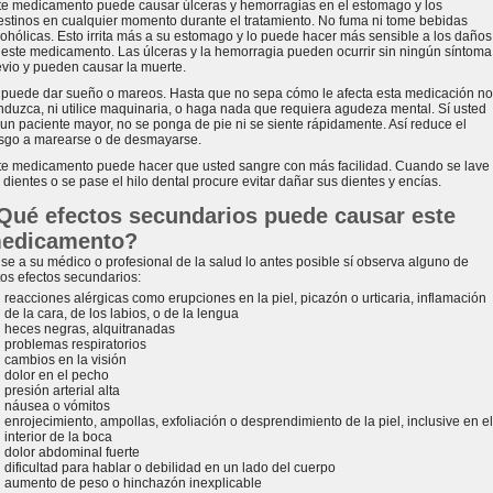
te medicamento puede causar úlceras y hemorragias en el estomago y los
testinos en cualquier momento durante el tratamiento. No fuma ni tome bebidas
cohólicas. Esto irrita más a su estomago y lo puede hacer más sensible a los daños
 este medicamento. Las úlceras y la hemorragia pueden ocurrir sin ningún síntoma
evio y pueden causar la muerte.
 puede dar sueño o mareos. Hasta que no sepa cómo le afecta esta medicación no
nduzca, ni utilice maquinaria, o haga nada que requiera agudeza mental. Sí usted
 un paciente mayor, no se ponga de pie ni se siente rápidamente. Así reduce el
esgo a marearse o de desmayarse.
te medicamento puede hacer que usted sangre con más facilidad. Cuando se lave
 dientes o se pase el hilo dental procure evitar dañar sus dientes y encías.
Qué efectos secundarios puede causar este
edicamento?
ise a su médico o profesional de la salud lo antes posible sí observa alguno de
tos efectos secundarios:
reacciones alérgicas como erupciones en la piel, picazón o urticaria, inflamación
de la cara, de los labios, o de la lengua
heces negras, alquitranadas
problemas respiratorios
cambios en la visión
dolor en el pecho
presión arterial alta
náusea o vómitos
enrojecimiento, ampollas, exfoliación o desprendimiento de la piel, inclusive en el
interior de la boca
dolor abdominal fuerte
dificultad para hablar o debilidad en un lado del cuerpo
aumento de peso o hinchazón inexplicable