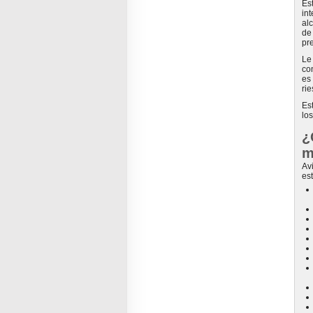
Es
in
al
de
pr
Le
co
es
ri
Es
los
¿
m
Av
es