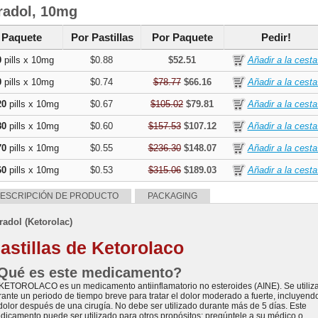
radol, 10mg
Paquete
Por Pastillas
Por Paquete
Pedir!
0
pills x 10mg
$0.88
$52.51
0
pills x 10mg
$0.74
$78.77
$66.16
20
pills x 10mg
$0.67
$105.02
$79.81
80
pills x 10mg
$0.60
$157.53
$107.12
70
pills x 10mg
$0.55
$236.30
$148.07
60
pills x 10mg
$0.53
$315.06
$189.03
ESCRIPCIÓN DE PRODUCTO
PACKAGING
radol (Ketorolac)
astillas de Ketorolaco
Qué es este medicamento?
 KETOROLACO es un medicamento antiinflamatorio no esteroides (AINE). Se utiliz
rante un periodo de tiempo breve para tratar el dolor moderado a fuerte, incluyend
 dolor después de una cirugía. No debe ser utilizado durante más de 5 días. Este
dicamento puede ser utilizado para otros propósitos; pregúntele a su médico o