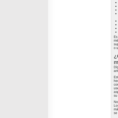
Es
mé
su
o 
¿
m
Dí
an
Es
he
co
us
as
su
No
Lo
má
se