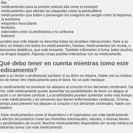
litio
medicamentos para la presión arterial alta como el enalapril
medicamentos que afectan las plaquetas como la pentoxifilina
medicamentos que traten o prevengan los coágulos de sangre como la heparina,
la warfarina
relajantes musculares
fenitoína
esteroides como la prednisona o la cortisona
tiotixeno
 posible que este listado no describa todas las posibles interacciones. Dele a su
dico un listado con todos los medicamentos, hierbas, medicamentos sin receta, o
plementos dietéticos, que esté tomando. También infórmeles sí fuma, bebe alcohol,
usa drogas ilegales. Algunas cosas pueden interactuar con su medicamento.
Qué debo tener en cuenta mientras tomo este
edicamento?
gale a su doctor o profesional sanitario sí su dolor no mejora. Hable con su médico
tes de tomar otro medicamento para el dolor. No se auto medique.
te medicamento no previene los ataques al corazón ni los derrames cerebrales. D
cho, este medicamento puede aumentar las posibilidades de tener un ataque al
razón o un derrame cerebral. La posibilidades pueden aumentar entre más tiempo
e este medicamento y en personas que tienen enfermedades cardiacas. Sí toma
pirinas para prevenir los ataques al corazón o los derrames cerebrales, hable con
 médico.
 tome medicamentos como el ibuprofeno o el naproxeno con este medicamento.
s efectos secundarios como las molestias estomacales, náusea, o úlceras tienen
s posibilidades de ocurrir. Muchos medicamentos disponibles sin receta médica n
 deberían tomar con este medicamento.