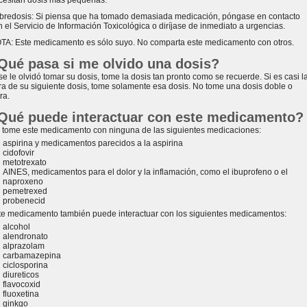
cesitan dosis más pequeñas.
bredosis: Si piensa que ha tomado demasiada medicación, póngase en contacto
n el Servicio de Información Toxicológica o diríjase de inmediato a urgencias.
TA: Este medicamento es sólo suyo. No comparta este medicamento con otros.
Qué pasa si me olvido una dosis?
se le olvidó tomar su dosis, tome la dosis tan pronto como se recuerde. Si es casi l
ra de su siguiente dosis, tome solamente esa dosis. No tome una dosis doble o
ra.
Qué puede interactuar con este medicamento?
 tome este medicamento con ninguna de las siguientes medicaciones:
aspirina y medicamentos parecidos a la aspirina
cidofovir
metotrexato
AINES, medicamentos para el dolor y la inflamación, como el ibuprofeno o el
naproxeno
pemetrexed
probenecid
te medicamento también puede interactuar con los siguientes medicamentos:
alcohol
alendronato
alprazolam
carbamazepina
ciclosporina
diureticos
flavocoxid
fluoxetina
ginkgo