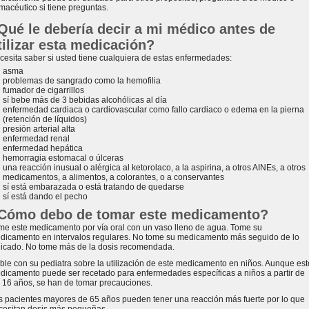
rmacéutico si tiene preguntas.
Qué le debería decir a mi médico antes de
tilizar esta medicación?
cesita saber si usted tiene cualquiera de estas enfermedades:
asma
problemas de sangrado como la hemofilia
fumador de cigarrillos
sí bebe más de 3 bebidas alcohólicas al día
enfermedad cardiaca o cardiovascular como fallo cardiaco o edema en la pierna
(retención de líquidos)
presión arterial alta
enfermedad renal
enfermedad hepática
hemorragia estomacal o úlceras
una reacción inusual o alérgica al ketorolaco, a la aspirina, a otros AINEs, a otros
medicamentos, a alimentos, a colorantes, o a conservantes
sí está embarazada o está tratando de quedarse
sí está dando el pecho
Cómo debo de tomar este medicamento?
me este medicamento por vía oral con un vaso lleno de agua. Tome su
dicamento en intervalos regulares. No tome su medicamento más seguido de lo
dicado. No tome más de la dosis recomendada.
ble con su pediatra sobre la utilización de este medicamento en niños. Aunque est
dicamento puede ser recetado para enfermedades específicas a niños a partir de
s 16 años, se han de tomar precauciones.
s pacientes mayores de 65 años pueden tener una reacción más fuerte por lo que