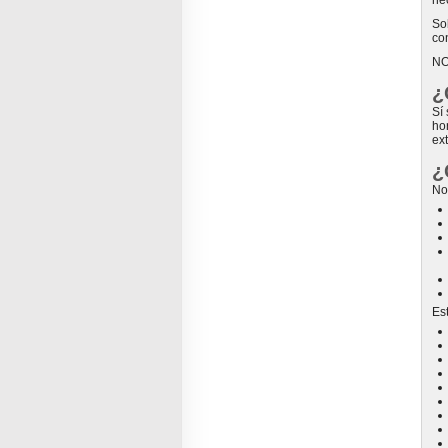
ne
So
co
NO
¿
Sí 
ho
ext
¿
No
Es