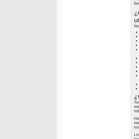
fa
¿
u
Ne
¿
To
me
in
Ha
me
lo
Lo