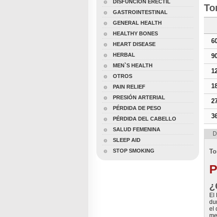
DISFUNCIÓN ERÉCTIL
To
GASTROINTESTINAL
GENERAL HEALTH
HEALTHY BONES
6
HEART DISEASE
HERBAL
9
MEN`S HEALTH
1
OTROS
1
PAIN RELIEF
PRESIÓN ARTERIAL
2
PÉRDIDA DE PESO
3
PÉRDIDA DEL CABELLO
SALUD FEMENINA
D
SLEEP AID
STOP SMOKING
To
P
¿
El
du
el
me