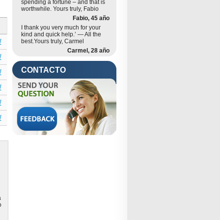
spending a fortune – and that is
worthwhile. Yours truly, Fabio
Fabio, 45 año
I thank you very much for your
kind and quick help.’ — All the
best.Yours truly, Carmel
Carmel, 28 año
CONTACTO
a
o