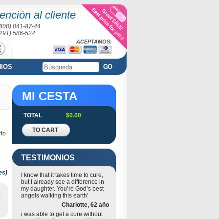
ención al cliente
(800) 041-87-44
(291) 586-524
ACEPTAMOS:
NIOS
GO
MI CESTA
TOTAL
$0.00
TO CART
rto
TESTIMONIOS
es
)
I know that it takes time to cure,
but I already see a difference in
my daughter. You’re God’s best
s
angels walking this earth’
Charlotte, 62 año
i was able to get a cure without