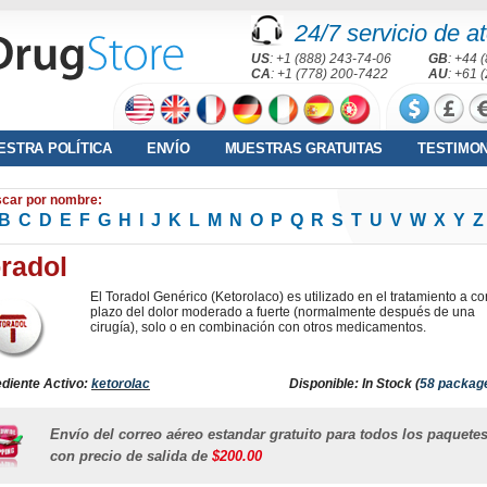
24/7 servicio de at
US
: +1 (888) 243-74-06
GB
: +44 
CA
: +1 (778) 200-7422
AU
: +61 
ESTRA POLÍTICA
ENVÍO
MUESTRAS GRATUITAS
TESTIMO
car por nombre:
B
C
D
E
F
G
H
I
J
K
L
M
N
O
P
Q
R
S
T
U
V
W
X
Y
Z
radol
El Toradol Genérico (Ketorolaco) es utilizado en el tratamiento a co
plazo del dolor moderado a fuerte (normalmente después de una
cirugía), solo o en combinación con otros medicamentos.
ediente Activo:
ketorolac
Disponible: In Stock (
58 packag
Envío del correo aéreo estandar gratuito para todos los paquete
con precio de salida de
$200.00