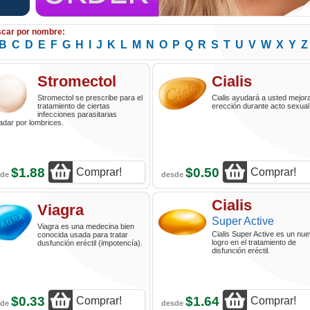
car por nombre:
B
C
D
E
F
G
H
I
J
K
L
M
N
O
P
Q
R
S
T
U
V
W
X
Y
Z
Stromectol
Cialis
Stromectol se prescribe para el
Cialis ayudará a usted mejor
tratamiento de ciertas
erección durante acto sexual
infecciones parasitarias
dar por lombrices.
$1.88
$0.50
Comprar!
Comprar!
sde
desde
Cialis
Viagra
Super Active
Viagra es una medecina bien
Cialis Super Active es un nu
conocida usada para tratar
logro en el tratamiento de
dusfunción eréctil (impotencía).
disfunción eréctil.
$0.33
$1.64
Comprar!
Comprar!
sde
desde