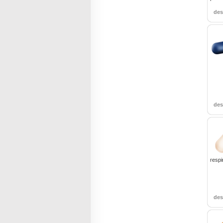
de
de
respi
de