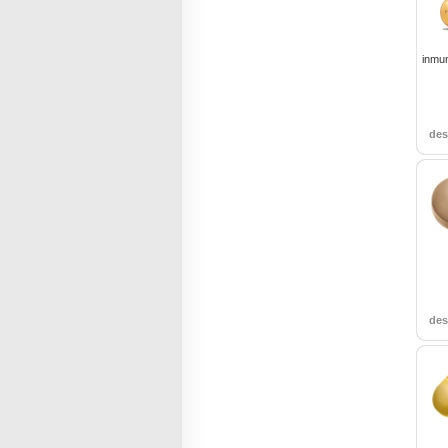
inmun
de
de