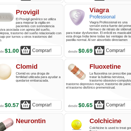
Viagra
Provigil
Professional
El Provigil genérico se utiliza
Viagra Professional es una
para mejorar la vigilia en
versión extra-fuerte del prim
pacientes con somnolencia
fármaco de nitrato de sildenaf
siva asociada con apnea del sueño,
para tratar dysfunction. El eréctil es masticab
lepsia, trastorno del sueño relacionado con
esta droga India tiene todas las ventajas de la
abajo por turnos u otros trastornos del
pastilla normal. Al ser absorbido directamen
o.
$1.00
$0.69
Comprar!
Comprar!
sde
desde
Clomid
Fluoxetine
Clomid es una droga de
La fluoxetina se prescribe pa
fertilidad utilizada para ayudar a
tratar la bulimia nerviosa,
quedarse embarazada.
trastorno obsesivo-compulsi
trastorno depresivo mayor, trastorno de páni
el trastorno disfórico premenstrual.
$0.57
$0.65
Comprar!
Comprar!
sde
desde
Neurontin
Colchicine
Colchicine is used to treat go