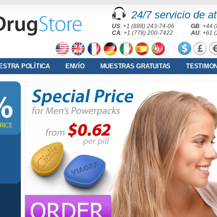
24/7 servicio de at
US
: +1 (888) 243-74-06
GB
: +44 
CA
: +1 (778) 200-7422
AU
: +61 
ESTRA POLÍTICA
ENVÍO
MUESTRAS GRATUITAS
TESTIMO