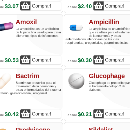
$3.07
$2.40
Comprar!
Comprar!
sde
desde
Amoxil
Ampicillin
La amoxicilina es un antibiótico
La ampicilina es un antibiótic
de la penicilina usado para tratar
que se utiliza para el tratami
diferentes tipos de infecciones.
de la neumonía y otras
enfermedades infecciosas de las vías
respiratorias, urogenitales, gastrointestinales.
$0.53
$0.30
Comprar!
Comprar!
sde
desde
Bactrim
Glucophage
Bactrim se prescribe para el
Glucophage se prescribe pa
tratamiento de la neumonía y
el tratamiento del tipo 2 de
otras enfermedades del sistema
diabetes.
ratorio, gastrointestinal, urogenital.
$0.42
$0.21
Comprar!
Comprar!
sde
desde
Prednisone
Sildalist