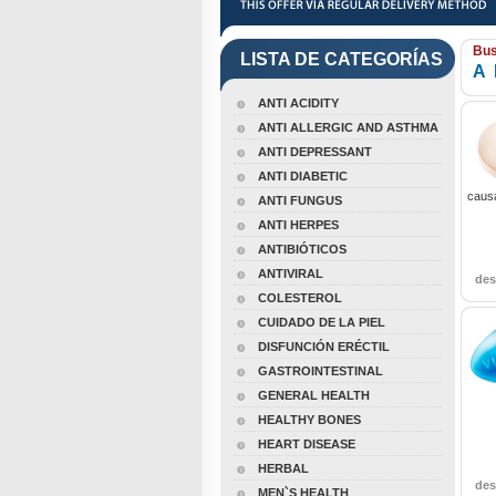
Bus
LISTA DE CATEGORÍAS
A
ANTI ACIDITY
ANTI ALLERGIC AND ASTHMA
ANTI DEPRESSANT
ANTI DIABETIC
causa
ANTI FUNGUS
ANTI HERPES
ANTIBIÓTICOS
ANTIVIRAL
de
COLESTEROL
CUIDADO DE LA PIEL
DISFUNCIÓN ERÉCTIL
GASTROINTESTINAL
GENERAL HEALTH
HEALTHY BONES
HEART DISEASE
HERBAL
de
MEN`S HEALTH