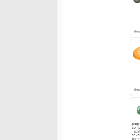
de
de
prepa
combi
Tadal
sever
poten