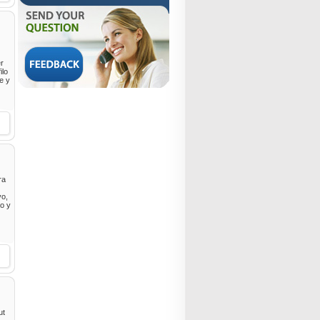
er
ilo
le y
ra
vo,
co y
ut