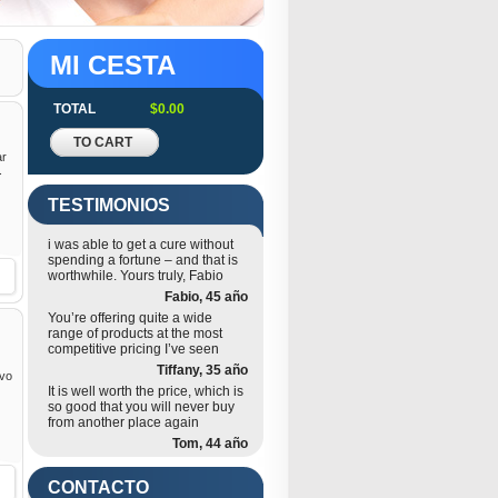
MI CESTA
TOTAL
$0.00
TO CART
ar
.
TESTIMONIOS
i was able to get a cure without
spending a fortune – and that is
worthwhile. Yours truly, Fabio
Fabio, 45 año
You’re offering quite a wide
range of products at the most
competitive pricing I’ve seen
Tiffany, 35 año
evo
It is well worth the price, which is
so good that you will never buy
from another place again
Tom, 44 año
CONTACTO