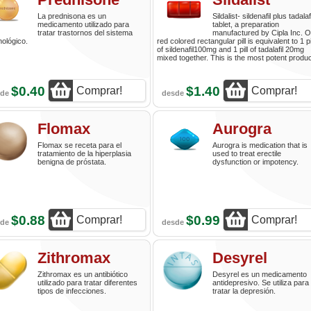
La prednisona es un
Sildalist- sildenafil plus tadalafi
medicamento utilizado para
tablet, a preparation
tratar trastornos del sistema
manufactured by Cipla Inc. 
ológico.
red colored rectangular pill is equivalent to 1 pi
of sildenafil100mg and 1 pill of tadalafil 20mg
mixed together. This is the most potent produc
$0.40
$1.40
Comprar!
Comprar!
sde
desde
Flomax
Aurogra
Flomax se receta para el
Aurogra is medication that is
tratamiento de la hiperplasia
used to treat erectile
benigna de próstata.
dysfunction or impotency.
$0.88
$0.99
Comprar!
Comprar!
sde
desde
Zithromax
Desyrel
Zithromax es un antibiótico
Desyrel es un medicamento
utilizado para tratar diferentes
antidepresivo. Se utiliza para
tipos de infecciones.
tratar la depresión.