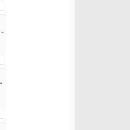
o
ento
ra