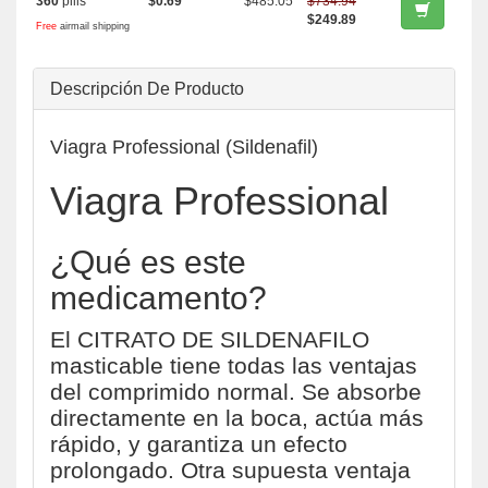
360
pills
$0.69
$485.05
$734.94
$249.89
Free
airmail shipping
Descripción De Producto
Viagra Professional (Sildenafil)
Viagra Professional
¿Qué es este
medicamento?
El CITRATO DE SILDENAFILO
masticable tiene todas las ventajas
del comprimido normal. Se absorbe
directamente en la boca, actúa más
rápido, y garantiza un efecto
prolongado. Otra supuesta ventaja