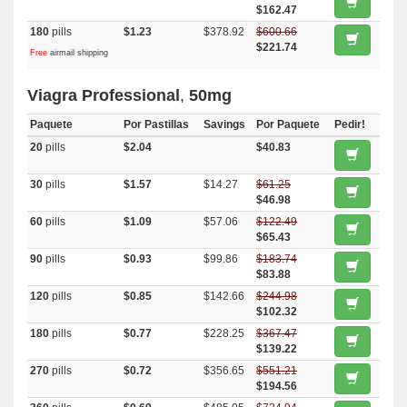
$162.47
180
pills
$1.23
$378.92
$600.66
$221.74
Free
airmail shipping
Viagra Professional
,
50mg
Paquete
Por Pastillas
Savings
Por Paquete
Pedir!
20
pills
$2.04
$40.83
30
pills
$1.57
$14.27
$61.25
$46.98
60
pills
$1.09
$57.06
$122.49
$65.43
90
pills
$0.93
$99.86
$183.74
$83.88
120
pills
$0.85
$142.66
$244.98
$102.32
180
pills
$0.77
$228.25
$367.47
$139.22
270
pills
$0.72
$356.65
$551.21
$194.56