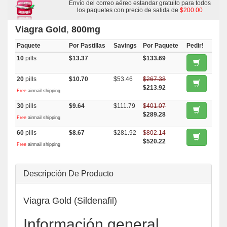
Kamagra Effervescent
Envío del correo aéreo estandar gratuito para todos
,
Kamagra
,
Malegra Fxt Plus
,
Zenegra
,
Kamagra Oral Jelly
,
Super P Force
los paquetes con precio de salida de
,
Malegra Fxt
,
Malegra Dxt
$200.00
,
Cenforce
,
Caverta
,
Suhagra
,
Eriacta
,
Fildena
,
Malegra Dxt Plus
,
Silagra
,
Sildigra
,
Aurogra
Viagra Gold
,
800mg
Paquete
Por Pastillas
Savings
Por Paquete
Pedir!
10
pills
$13.37
$133.69
20
pills
$10.70
$53.46
$267.38
$213.92
Free
airmail shipping
30
pills
$9.64
$111.79
$401.07
$289.28
Free
airmail shipping
60
pills
$8.67
$281.92
$802.14
$520.22
Free
airmail shipping
Descripción De Producto
Viagra Gold (Sildenafil)
Información general