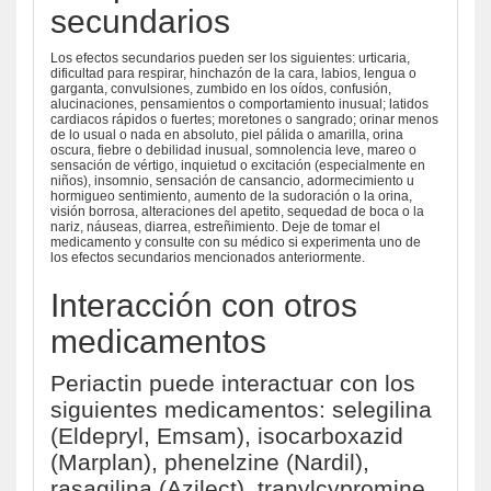
secundarios
Los efectos secundarios pueden ser los siguientes: urticaria,
dificultad para respirar, hinchazón de la cara, labios, lengua o
garganta, convulsiones, zumbido en los oídos, confusión,
alucinaciones, pensamientos o comportamiento inusual; latidos
cardiacos rápidos o fuertes; moretones o sangrado; orinar menos
de lo usual o nada en absoluto, piel pálida o amarilla, orina
oscura, fiebre o debilidad inusual, somnolencia leve, mareo o
sensación de vértigo, inquietud o excitación (especialmente en
niños), insomnio, sensación de cansancio, adormecimiento u
hormigueo sentimiento, aumento de la sudoración o la orina,
visión borrosa, alteraciones del apetito, sequedad de boca o la
nariz, náuseas, diarrea, estreñimiento. Deje de tomar el
medicamento y consulte con su médico si experimenta uno de
los efectos secundarios mencionados anteriormente.
Interacción con otros
medicamentos
Periactin puede interactuar con los
siguientes medicamentos: selegilina
(Eldepryl, Emsam), isocarboxazid
(Marplan), phenelzine (Nardil),
rasagilina (Azilect), tranylcypromine