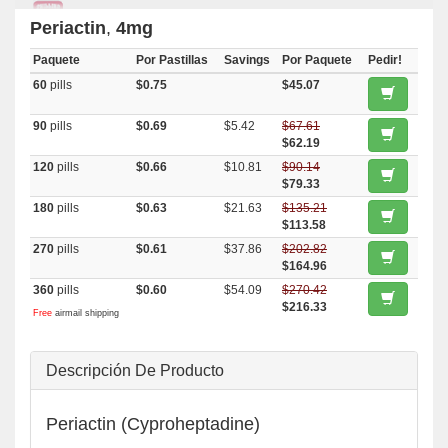
Periactin
,
4mg
Paquete
Por Pastillas
Savings
Por Paquete
Pedir!
60
pills
$0.75
$45.07
90
pills
$0.69
$5.42
$67.61
$62.19
120
pills
$0.66
$10.81
$90.14
$79.33
180
pills
$0.63
$21.63
$135.21
$113.58
270
pills
$0.61
$37.86
$202.82
$164.96
360
pills
$0.60
$54.09
$270.42
$216.33
Free
airmail shipping
Descripción De Producto
Periactin (Cyproheptadine)