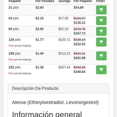
Paquete
Por Pastillas
Savings
Por Paquete
Pedir!
21
pills
$2.60
$54.69
63
pills
$2.16
$27.95
$164.07
$136.12
84
pills
$2.00
$51.03
$218.76
$167.73
126
pills
$1.77
$105.71
$328.14
$222.43
Free
airmail shipping
189
pills
$1.49
$210.23
$492.21
$281.98
Free
airmail shipping
252
pills
$1.38
$307.44
$656.28
$348.84
Free
airmail shipping
Descripción De Producto
Alesse (Ethinyloestradiol, Levonorgestrel)
Información general