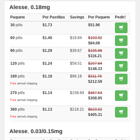
Alesse
,
0.18mg
Paquete
Por Pastillas
Savings
Por Paquete
Pedir!
30
pills
$1.73
$51.96
60
pills
$1.40
$19.84
$103.92
$84.08
90
pills
$1.29
$39.67
$155.88
$116.21
120
pills
$1.24
$59.51
$207.84
$148.33
180
pills
$1.18
$99.18
$311.76
$212.58
Free
airmail shipping
270
pills
$1.14
$158.69
$467.64
$308.95
Free
airmail shipping
360
pills
$1.13
$218.21
$623.52
$405.31
Free
airmail shipping
Alesse
,
0.03/0.15mg