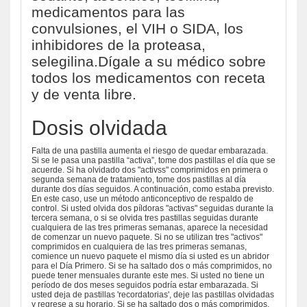
medicamentos para las
convulsiones, el VIH o SIDA, los
inhibidores de la proteasa,
selegilina.Dígale a su médico sobre
todos los medicamentos con receta
y de venta libre.
Dosis olvidada
Falta de una pastilla aumenta el riesgo de quedar embarazada.
Si se le pasa una pastilla “activa”, tome dos pastillas el día que se
acuerde. Si ha olvidado dos "activss" comprimidos en primera o
segunda semana de tratamiento, tome dos pastillas al día
durante dos días seguidos. A continuación, como estaba previsto.
En este caso, use un método anticonceptivo de respaldo de
control. Si usted olvida dos píldoras "activas" seguidas durante la
tercera semana, o si se olvida tres pastillas seguidas durante
cualquiera de las tres primeras semanas, aparece la necesidad
de comenzar un nuevo paquete. Si no se utilizan tres "activos"
comprimidos en cualquiera de las tres primeras semanas,
comience un nuevo paquete el mismo día si usted es un abridor
para el Día Primero. Si se ha saltado dos o más comprimidos, no
puede tener mensuales durante este mes. Si usted no tiene un
período de dos meses seguidos podría estar embarazada. Si
usted deja de pastillas 'recordatorias', deje las pastillas olvidadas
y regrese a su horario. Si se ha saltado dos o más comprimidos,