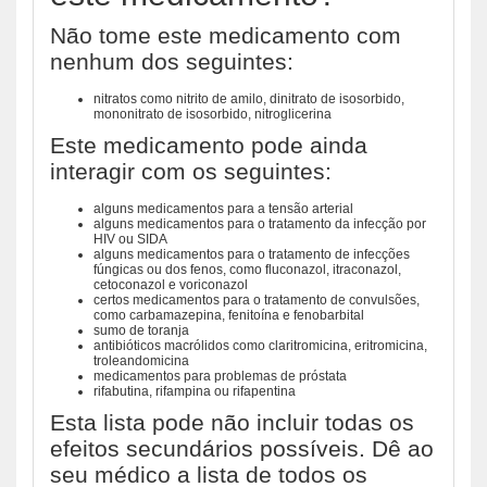
Não tome este medicamento com
nenhum dos seguintes:
nitratos como nitrito de amilo, dinitrato de isosorbido,
mononitrato de isosorbido, nitroglicerina
Este medicamento pode ainda
interagir com os seguintes:
alguns medicamentos para a tensão arterial
alguns medicamentos para o tratamento da infecção por
HIV ou SIDA
alguns medicamentos para o tratamento de infecções
fúngicas ou dos fenos, como fluconazol, itraconazol,
cetoconazol e voriconazol
certos medicamentos para o tratamento de convulsões,
como carbamazepina, fenitoína e fenobarbital
sumo de toranja
antibióticos macrólidos como claritromicina, eritromicina,
troleandomicina
medicamentos para problemas de próstata
rifabutina, rifampina ou rifapentina
Esta lista pode não incluir todas os
efeitos secundários possíveis. Dê ao
seu médico a lista de todos os