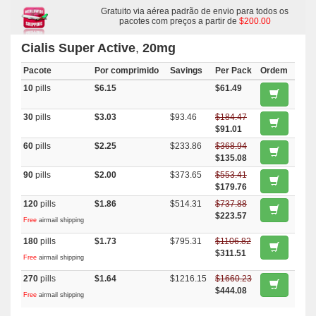
Super Avana
,
Super P Force
,
Levitra With Dapoxetine
,
Tadalis Sx
,
Tadapox
,
Sildalist
,
Nootropil
Gratuito via aérea padrão de envio para todos os
,
Aggrenox Caps
,
Viagra With Fluoxetine
,
Speman
,
Malegra Fxt Plus
pacotes com preços a partir de
,
Cabgolin
,
Bimat
,
Epivir Hbv
,
$200.00
Tadacip
,
Kamagra Effervescent
,
Ventolin Inhalator
,
Apcalis Sx
,
Minomycin
,
Differin
,
Betnovate
,
Keflex
,
Cefadroxil
,
Rybelsus (semaglutide)
,
Cialis Super Active
,
20mg
Bupron Sr
,
Forzest
Pacote
Por comprimido
Savings
Per Pack
Ordem
10
pills
$6.15
$61.49
30
pills
$3.03
$93.46
$184.47
$91.01
60
pills
$2.25
$233.86
$368.94
$135.08
90
pills
$2.00
$373.65
$553.41
$179.76
120
pills
$1.86
$514.31
$737.88
$223.57
Free
airmail shipping
180
pills
$1.73
$795.31
$1106.82
$311.51
Free
airmail shipping
270
pills
$1.64
$1216.15
$1660.23
$444.08
Free
airmail shipping