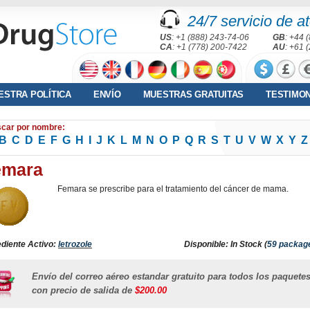
24/7 servicio de at
US
: +1 (888) 243-74-06
GB
: +44 
CA
: +1 (778) 200-7422
AU
: +61 
ESTRA POLÍTICA
ENVÍO
MUESTRAS GRATUITAS
TESTIMO
car por nombre:
B
C
D
E
F
G
H
I
J
K
L
M
N
O
P
Q
R
S
T
U
V
W
X
Y
Z
emara
Femara se prescribe para el tratamiento del cáncer de mama.
ediente Activo:
letrozole
Disponible: In Stock (
59 packag
Envío del correo aéreo estandar gratuito para todos los paquete
con precio de salida de
$200.00