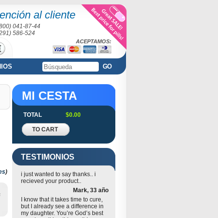
ención al cliente
(800) 041-87-44
(291) 586-524
ACEPTAMOS:
NIOS
GO
MI CESTA
TOTAL
$0.00
TO CART
TESTIMONIOS
es
)
i just wanted to say thanks.. i
recieved your product..
Mark, 33 año
s
I know that it takes time to cure,
but I already see a difference in
my daughter. You’re God’s best