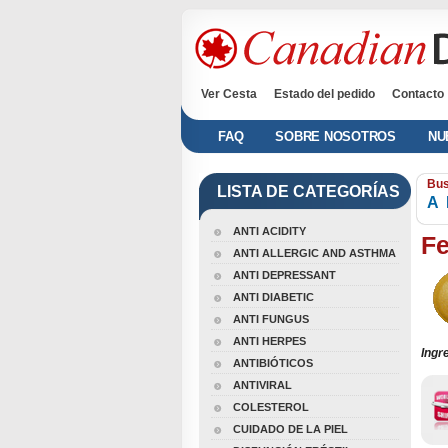
Ver Cesta
Estado del pedido
Contacto
FAQ
SOBRE NOSOTROS
NU
Bus
LISTA DE CATEGORÍAS
A
ANTI ACIDITY
F
ANTI ALLERGIC AND ASTHMA
ANTI DEPRESSANT
ANTI DIABETIC
ANTI FUNGUS
ANTI HERPES
Ingr
ANTIBIÓTICOS
ANTIVIRAL
COLESTEROL
CUIDADO DE LA PIEL