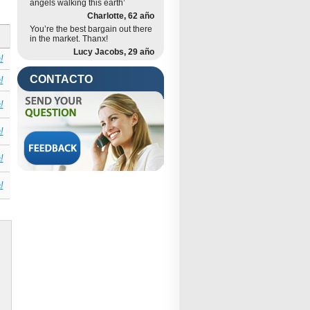
angels walking this earth’
Charlotte, 62 año
You’re the best bargain out there
in the market. Thanx!
Lucy Jacobs, 29 año
CONTACTO