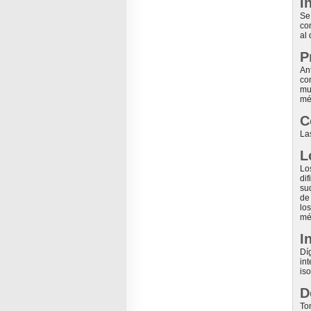
I
Se
co
al 
P
An
co
mu
mé
C
La
L
Lo
dif
su
de
lo
mé
I
Dí
in
is
D
To