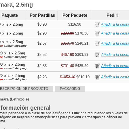
mara, 2.5mg
Paquete
Por Pastillas
Por Paquete
Pedir!
0
pills x 2.5mg
$3.90
$116.90
0
pills x 2.5mg
$2.98
$233.80
$178.56
0
pills x 2.5mg
$2.67
$350.70
$240.21
ee
airmail shipping
20
pills x 2.5mg
$2.52
$467.60
$301.89
ee
airmail shipping
80
pills x 2.5mg
$2.36
$701.40
$425.20
ee
airmail shipping
70
pills x 2.5mg
$2.26
$1052.10
$610.19
ee
airmail shipping
ESCRIPCIÓN DE PRODUCTO
PACKAGING
mara (Letrozole)
nformación general
mara pertenece a la clase de anti-estrógenos. Funciona reduciendo los niveles de
trógeno en mujeres posmenopáusicas para prevenir ciertos tipos de cáncer de
ma.