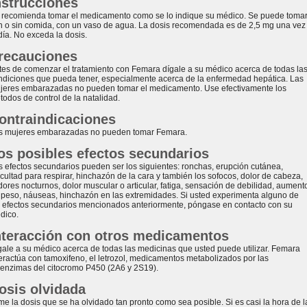
nstrucciones
 recomienda tomar el medicamento como se lo indique su médico. Se puede toma
n o sin comida, con un vaso de agua. La dosis recomendada es de 2,5 mg una vez
día. No exceda la dosis.
recauciones
tes de comenzar el tratamiento con Femara dígale a su médico acerca de todas la
ndiciones que pueda tener, especialmente acerca de la enfermedad hepática. Las
jeres embarazadas no pueden tomar el medicamento. Use efectivamente los
todos de control de la natalidad.
ontraindicaciones
s mujeres embarazadas no pueden tomar Femara.
os posibles efectos secundarios
s efectos secundarios pueden ser los siguientes: ronchas, erupción cutánea,
icultad para respirar, hinchazón de la cara y también los sofocos, dolor de cabeza,
dores nocturnos, dolor muscular o articular, fatiga, sensación de debilidad, aument
 peso, náuseas, hinchazón en las extremidades. Si usted experimenta alguno de
s efectos secundarios mencionados anteriormente, póngase en contacto con su
dico.
nteracción con otros medicamentos
gale a su médico acerca de todas las medicinas que usted puede utilizar. Femara
teractúa con tamoxifeno, el letrozol, medicamentos metabolizados por las
oenzimas del citocromo P450 (2A6 y 2S19).
osis olvidada
me la dosis que se ha olvidado tan pronto como sea posible. Si es casi la hora de l