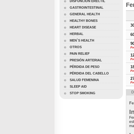
DISFUNCIÓN ERÉCTIL
Fe
GASTROINTESTINAL
GENERAL HEALTH
HEALTHY BONES
3
HEART DISEASE
HERBAL
6
MEN`S HEALTH
9
OTROS
Fr
PAIN RELIEF
1
Fr
PRESIÓN ARTERIAL
1
PÉRDIDA DE PESO
Fr
PÉRDIDA DEL CABELLO
2
SALUD FEMENINA
Fr
SLEEP AID
D
STOP SMOKING
Fe
I
Fe
es
ma