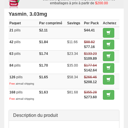
emballages à prix à partir de
$200.00
Yasmin
,
3.03mg
Paquet
Par comprimé
Savings
Per Pack
Achetez
21
pills
$2.11
$44.41
42
pills
$1.84
$11.66
$88.82
$77.16
63
pills
$1.74
$23.34
$133.23
$109.89
84
pills
$1.70
$35.00
$177.64
$142.64
126
pills
$1.65
$58.34
$266.46
$208.12
Free
airmail shipping
168
pills
$1.63
$81.68
$355.28
$273.60
Free
airmail shipping
Description du produit