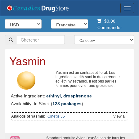
Togg
navi
$0.00
Commander
Yasmin
Yasmin est un contraceptif oral. Les
ingrédients actifs sont la drospirénone
et l’éthinylestradiol. Il est pris par les
femmes pour éviter une grossesse.
Active Ingredient:
ethinyl, drospirenone
Availability: In Stock (
128 packages
)
Analogs of Yasmin:
Ginette 35
View all
Standard gratuite Avion l'expédition de tous les