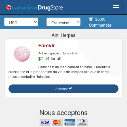
Togg
navi
$0.00
Commander
Anti Herpes
Famvir
Active Ingredient:
famciclovir
$7.44
for pill
Famvir est un médicament antiviral. Il ralentit la
croissance et la propagation du virus de l'herpès afin que le corps
puisse combattre l'infection.
Achetez
Nous acceptons