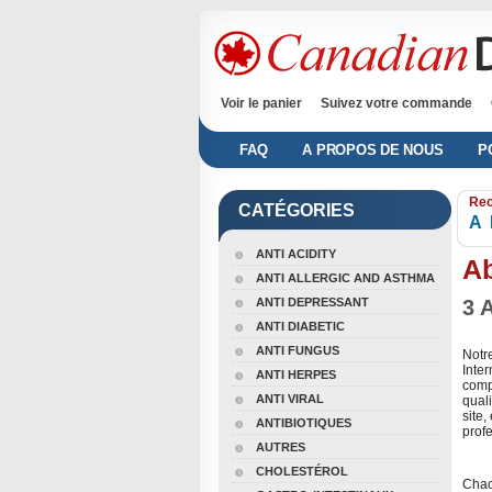
Voir le panier
Suivez votre commande
FAQ
A PROPOS DE NOUS
P
Rec
CATÉGORIES
A
ANTI ACIDITY
A
ANTI ALLERGIC AND ASTHMA
ANTI DEPRESSANT
3 
ANTI DIABETIC
ANTI FUNGUS
Notr
Inter
ANTI HERPES
comp
ANTI VIRAL
quali
site,
ANTIBIOTIQUES
prof
AUTRES
CHOLESTÉROL
Chacu