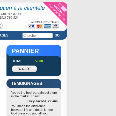
tien à la clientèle
(800) 041-87-44
(291) 586-524
NOUS ACCEPTONS:
AGES
GO
PANNIER
TOTAL
$0.00
TO CART
TÉMOIGNAGES
You’re the best bargain out there
in the market. Thanx!
Lucy Jacobs, 29 ans
You made the difference
between life and death for me,
God bless you and all your