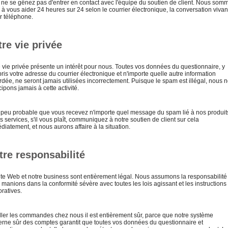
t, ne se gênez pas d'entrer en contact avec l'équipe du soutien de client. Nous som
 à vous aider 24 heures sur 24 selon le courrier électronique, la conversation vivan
ar téléphone.
tre vie privée
e vie privée présente un intérêt pour nous. Toutes vos données du questionnaire, y
is votre adresse du courrier électronique et n'importe quelle autre information
rdée, ne seront jamais utilisées incorrectement. Puisque le spam est illégal, nous 
cipons jamais à cette activité.
st peu probable que vous recevez n'importe quel message du spam lié à nos produit
s services, s'il vous plaît, communiquez à notre soutien de client sur cela
iatement, et nous aurons affaire à la situation.
tre responsabilité
ite Web et notre business sont entièrement légal. Nous assumons la responsabilité 
manions dans la conformité sévère avec toutes les lois agissant et les instructions
ratives.
aller les commandes chez nous il est entièrement sûr, parce que notre système
rne sûr des comptes garantit que toutes vos données du questionnaire et