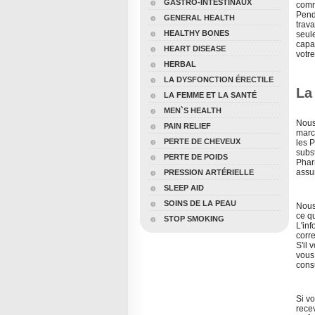
GASTRO-INTESTINAUX
comm
Pend
GENERAL HEALTH
trava
HEALTHY BONES
seul
capa
HEART DISEASE
votre
HERBAL
LA DYSFONCTION ÉRECTILE
La
LA FEMME ET LA SANTÉ
MEN`S HEALTH
Nous
PAIN RELIEF
marc
PERTE DE CHEVEUX
les P
subst
PERTE DE POIDS
Phar
assu
PRESSION ARTÉRIELLE
SLEEP AID
SOINS DE LA PEAU
Nous
ce q
STOP SMOKING
L'inf
corre
S'il
vous
cons
Si v
recev