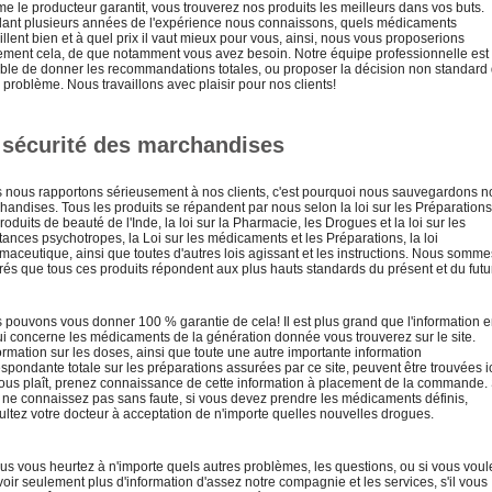
e le producteur garantit, vous trouverez nos produits les meilleurs dans vos buts.
ant plusieurs années de l'expérience nous connaissons, quels médicaments
illent bien et à quel prix il vaut mieux pour vous, ainsi, nous vous proposerions
ement cela, de que notamment vous avez besoin. Notre équipe professionnelle est
ble de donner les recommandations totales, ou proposer la décision non standard
 problème. Nous travaillons avec plaisir pour nos clients!
 sécurité des marchandises
 nous rapportons sérieusement à nos clients, c'est pourquoi nous sauvegardons n
handises. Tous les produits se répandent par nous selon la loi sur les Préparations
roduits de beauté de l'Inde, la loi sur la Pharmacie, les Drogues et la loi sur les
ances psychotropes, la Loi sur les médicaments et les Préparations, la loi
maceutique, ainsi que toutes d'autres lois agissant et les instructions. Nous somme
rés que tous ces produits répondent aux plus hauts standards du présent et du futur
 pouvons vous donner 100 % garantie de cela! Il est plus grand que l'information 
ui concerne les médicaments de la génération donnée vous trouverez sur le site.
ormation sur les doses, ainsi que toute une autre importante information
spondante totale sur les préparations assurées par ce site, peuvent être trouvées ic
 vous plaît, prenez connaissance de cette information à placement de la commande. 
 ne connaissez pas sans faute, si vous devez prendre les médicaments définis,
ultez votre docteur à acceptation de n'importe quelles nouvelles drogues.
ous vous heurtez à n'importe quels autres problèmes, les questions, ou si vous voul
oir seulement plus d'information d'assez notre compagnie et les services, s'il vous