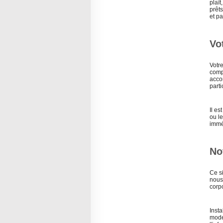
plaî
prêts
et p
Vo
Votr
compr
acco
parti
Il e
ou le
imméd
No
Ce s
nous 
corpo
Inst
mode