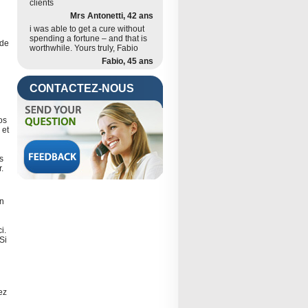
clients
Mrs Antonetti, 42 ans
i was able to get a cure without
spending a fortune – and that is
 de
worthwhile. Yours truly, Fabio
Fabio, 45 ans
CONTACTEZ-NOUS
os
 et
s
.
en
i.
Si
ez