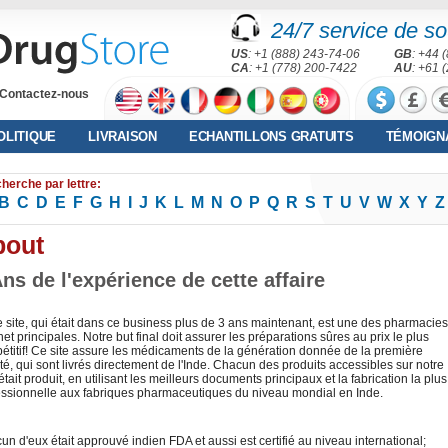
24/7 service de sou
US
: +1 (888) 243-74-06
GB
: +44 
CA
: +1 (778) 200-7422
AU
: +61 
Contactez-nous
OLITIQUE
LIVRAISON
ECHANTILLONS GRATUITS
TÉMOIGN
herche par lettre:
B
C
D
E
F
G
H
I
J
K
L
M
N
O
P
Q
R
S
T
U
V
W
X
Y
Z
bout
Ans de l'expérience de cette affaire
e site, qui était dans ce business plus de 3 ans maintenant, est une des pharmacies
net principales. Notre but final doit assurer les préparations sûres au prix le plus
étitif! Ce site assure les médicaments de la génération donnée de la première
té, qui sont livrés directement de l'Inde. Chacun des produits accessibles sur notre
 était produit, en utilisant les meilleurs documents principaux et la fabrication la plus
essionnelle aux fabriques pharmaceutiques du niveau mondial en Inde.
n d'eux était approuvé indien FDA et aussi est certifié au niveau international;