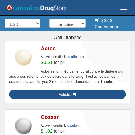
Togg
navi
$0.00
Commander
Anti Diabetic
Actos
Active Ingredient:
pioglitazone
$0.51
for pill
Actos est un médicament oral contre le diabète qui
aide à contrôler le taux de sucre dans le sang. Il est utilisé par les
personnes ayant le type 2 (non insulino-dépendant) du diabète.
Achetez
Cozaar
Active Ingredient:
losartan
$1.02
for pill