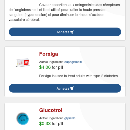
Cozaar appartient aux antagonistes des récepteurs
de l'angiotensine II et il est utilisé pour traiter la haute pression
sanguine (hypertension) et pour diminuer le risque d'accident
vasculaire cérébral.
Achetez
Forxiga
Active Ingredient:
dapagliflozin
$4.06
for pill
Forxiga is used to treat adults with type-2 diabetes.
Achetez
Glucotrol
Active Ingredient:
glipizide
$0.33
for pill