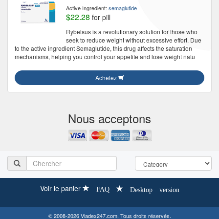
Active Ingredient:
semaglutide
$22.28
for pill
Rybelsus is a revolutionary solution for those who
seek to reduce weight without excessive effort. Due
to the active ingredient Semaglutide, this drug affects the saturation
mechanisms, helping you control your appetite and lose weight natu
Achetez
Nous acceptons
Voir le panier
FAQ
Desktop version
© 2008-2026 Viadex247.com. Tous droits réservés.