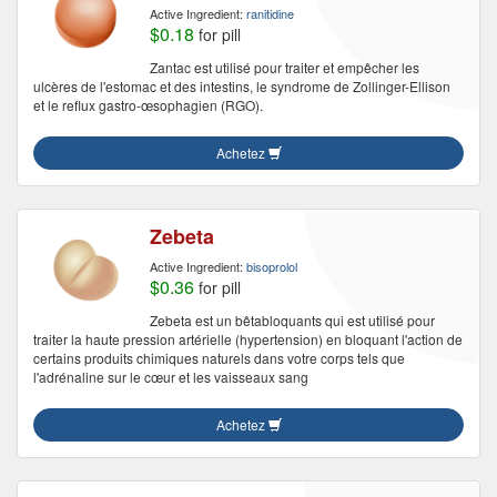
Active Ingredient:
ranitidine
$0.18
for pill
Zantac est utilisé pour traiter et empêcher les
ulcères de l'estomac et des intestins, le syndrome de Zollinger-Ellison
et le reflux gastro-œsophagien (RGO).
Achetez
Zebeta
Active Ingredient:
bisoprolol
$0.36
for pill
Zebeta est un bêtabloquants qui est utilisé pour
traiter la haute pression artérielle (hypertension) en bloquant l'action de
certains produits chimiques naturels dans votre corps tels que
l'adrénaline sur le cœur et les vaisseaux sang
Achetez