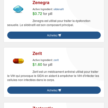
Zenegra
Active Ingredient:
sildenafil
$0.72
for pill
Zenegra est utilisé pour traiter la dysfonction
sexuelle. Le sildénafil est son composant principal.
Achetez
Zerit
Active Ingredient:
zerit
$1.60
for pill
Zerit est un médicament antiviral utilisé pour traiter
le VIH qui provoque le SIDA en aidant à empêcher le VIH d'infecter les
cellules non infectées dans le corps.
Achetez