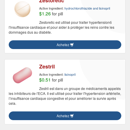
Zestoretic
Active Ingredient:
hydrochlorothiazide and lisinopril
$1.26
for pill
Zestoretic est utilisé pour traiter hypertensionб
l'insuffisance cardiaque et pour aider à protéger les reins contre les
dommages dus au diabète.
Achetez
Zestril
Active Ingredient:
lisinopril
$0.51
for pill
Zestril est dans un groupe de médicaments appelés
les inhibiteurs de l'ECA. Il est utilisé pour traiter l'hypertension artérielle,
l’insuffisance cardiaque congestive et pour améliorer la survie après
cela.
Achetez