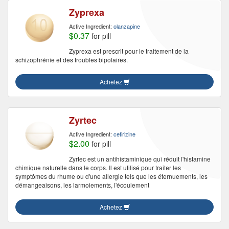
Zyprexa
Active Ingredient:
olanzapine
$0.37
for pill
Zyprexa est prescrit pour le traitement de la
schizophrénie et des troubles bipolaires.
Achetez
Zyrtec
Active Ingredient:
cetirizine
$2.00
for pill
Zyrtec est un antihistaminique qui réduit l'histamine
chimique naturelle dans le corps. Il est utilisé pour traiter les
symptômes du rhume ou d'une allergie tels que les éternuements, les
démangeaisons, les larmoiements, l'écoulement
Achetez