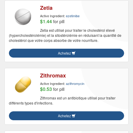
Zetia
Active Ingredient:
ezetimibe
$1.44
for pill
Zetia est utilisé pour traiter le cholestérol élevé
(hypercholestérolémie) et la sitostérolémie en réduisant la quantité de
cholestérol que votre corps absorbe de votre nourriture.
Achetez
Zithromax
Active Ingredient:
azithromycin
$0.53
for pill
Zithromax est un antibiotique utilisé pour traiter
différents types d'infections.
Achetez