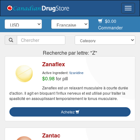
Togg
navi
$0.00
Commander
Recherche par lettre: "Z"
Zanaflex
Active Ingredient:
tizanidine
$0.98
for pill
Zanaflex est un relaxant musculaire à courte durée
d'action. Il agit en bloquant l'influx nerveux et est utilisé pour traiter la
spasticité en assouplissant temporairement le tonus musculaire.
Achetez
Zantac