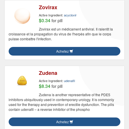
Zovirax
Active Ingredient:
acyclovir
$0.34
for pill
Zovirax est un médicament antiviral. Il ralentit la
croissance et la propagation du virus de l'herpès afin que le corps
puisse combattre l'infection.
Achetez
Zudena
Active Ingredient:
udenafil
$8.34
for pill
Zudena is another representative of the PDE5
inhibitors ubiquitously used in contemporary urology. It is commonly
used for the therapy and prevention of erectile dysfunction. The pills
contain udenafil – a reverse inhibitor of the phospho
Achetez