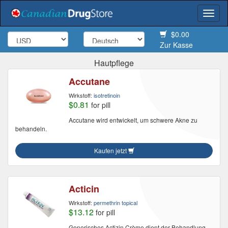
Togg
navi
$0.00
Zur Kasse
Hautpflege
Accutane
Wirkstoff:
isotretinoin
$0.81
for pill
Accutane wird entwickelt, um schwere Akne zu
behandeln.
Kaufen jetzt
Acticin
Wirkstoff:
permethrin topical
$13.12
for pill
Generisches Actizin Crème dient der Behandlung