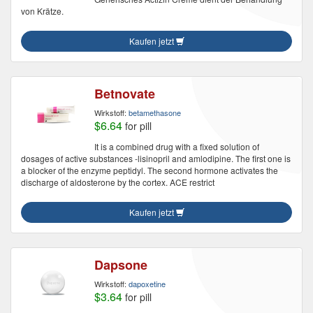
von Krätze.
Kaufen jetzt
Betnovate
Wirkstoff:
betamethasone
$6.64
for pill
It is a combined drug with a fixed solution of
dosages of active substances -lisinopril and amlodipine. The first one is
a blocker of the enzyme peptidyl. The second hormone activates the
discharge of aldosterone by the cortex. ACE restrict
Kaufen jetzt
Dapsone
Wirkstoff:
dapoxetine
$3.64
for pill