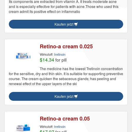
Its components are extracted from vitamin A. It treats moderate acne
and is especially effective for patients with acne.Those who used this
cream admit its positive effect on inflammatio
Kaufen jetzt
Retino-a cream 0.025
Wirkstoff:
tretinoin
$14.34
for pill
The medicine has the lowest Tretinoin concentration
for the sensitive, dry and thin skin. It is suitable for supporting preventive
course. The cream quicken the sebaceous glands; has peeling and
renewal effect of the upper layers of the ski
Kaufen jetzt
Retino-a cream 0.05
Wirkstoff:
tretinoin
$17.97