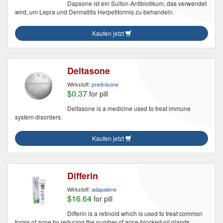
Dapsone ist ein Sulfon-Antibiotikum, das verwendet
wird, um Lepra und Dermatitis Herpetiformis zu behandeln.
Kaufen jetzt
Deltasone
Wirkstoff:
prednisone
$0.37
for pill
Deltasone is a medicine used to treat immune
system disorders.
Kaufen jetzt
Differin
Wirkstoff:
adapalene
$16.64
for pill
Differin is a retinoid which is used to treat common
forms of acne by reducing the number of acne-blocked oil glands.