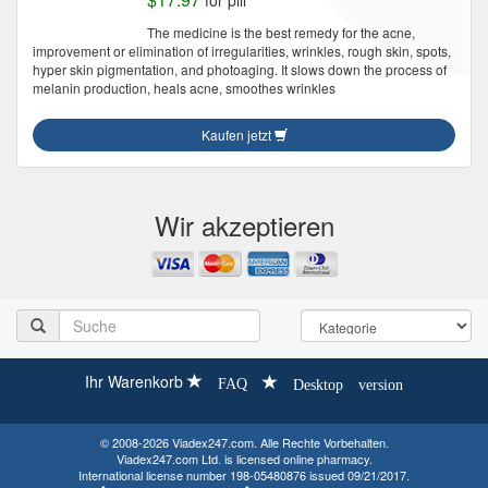
for pill
The medicine is the best remedy for the acne,
improvement or elimination of irregularities, wrinkles, rough skin, spots,
hyper skin pigmentation, and photoaging. It slows down the process of
melanin production, heals acne, smoothes wrinkles
Kaufen jetzt
Wir akzeptieren
Ihr Warenkorb
FAQ
Desktop version
© 2008-2026 Viadex247.com. Alle Rechte Vorbehalten.
Viadex247.com Ltd. is licensed online pharmacy.
International license number 198-05480876 issued 09/21/2017.