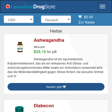
Togg
navi
$0.00
Zur Kasse
Herbal
Ashwagandha
Wirkstoff:
$26.16
for pill
Ashwagandha ist ein ayurvedisches
Kräutermedikament, das als ein wirksames Anti-Stress- und
entzündungshemmendes Mittel sowie ein Antioxidans verwendet wird,
das die Widerstandsfähigkeit gegen Stress fördert, die sexuelle Antrieb
und Vi
Kaufen jetzt
Diabecon