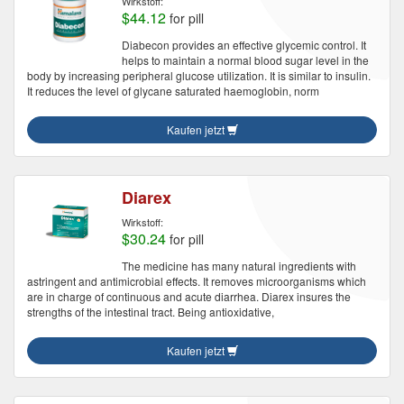
Wirkstoff:
$44.12
for pill
Diabecon provides an effective glycemic control. It
helps to maintain a normal blood sugar level in the
body by increasing peripheral glucose utilization. It is similar to insulin.
It reduces the level of glycane saturated haemoglobin, norm
Kaufen jetzt
Diarex
Wirkstoff:
$30.24
for pill
The medicine has many natural ingredients with
astringent and antimicrobial effects. It removes microorganisms which
are in charge of continuous and acute diarrhea. Diarex insures the
strengths of the intestinal tract. Being antioxidative,
Kaufen jetzt