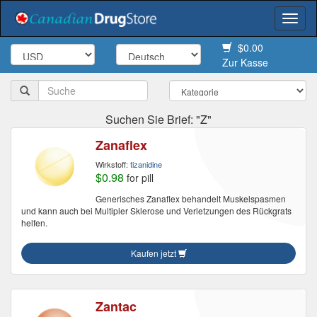
Togg
navi
$0.00
Zur Kasse
Suchen Sie Brief: "Z"
Zanaflex
Wirkstoff:
tizanidine
$0.98
for pill
Generisches Zanaflex behandelt Muskelspasmen
und kann auch bei Multipler Sklerose und Verletzungen des Rückgrats
helfen.
Kaufen jetzt
Zantac