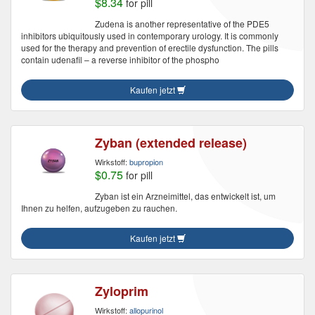
$8.34
for pill
Zudena is another representative of the PDE5
inhibitors ubiquitously used in contemporary urology. It is commonly
used for the therapy and prevention of erectile dysfunction. The pills
contain udenafil – a reverse inhibitor of the phospho
Kaufen jetzt
Zyban (extended release)
Wirkstoff:
bupropion
$0.75
for pill
Zyban ist ein Arzneimittel, das entwickelt ist, um
Ihnen zu helfen, aufzugeben zu rauchen.
Kaufen jetzt
Zyloprim
Wirkstoff:
allopurinol