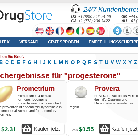
24/7 Kundenbetre
US
: +1 (888) 243-74-06
GB
: +44 
CA
: +1 (778) 200-7422
AU
: +61 
LITIK
VERSAND
GRATISPROBEN
EMPFEHLUNGSSCHREIB
hen Sie Brief:
B
C
D
E
F
G
H
I
J
K
L
M
N
O
P
Q
R
S
T
U
V
W
X
Y
Z
chergebnisse für "progesterone"
Prometrium
Provera
Prometrium is a female
Provera ist weibliches Hormo
hormone. It contains
das hilft, Eisprung und
progesterone. It is prescribed
Menstruationsperioden zu
he prevention of endometrial hyperplasia in
regeln.
menopausal women and for secondary
orrhea.
$2.31
$0.55
Kaufen jetzt
Kaufen jetzt
n
von