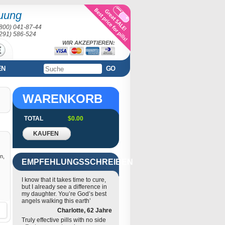
uung
(800) 041-87-44
(291) 586-524
WIR AKZEPTIEREN:
EN
GO
WARENKORB
TOTAL
$0.00
KAUFEN
n,
EMPFEHLUNGSSCHREIBEN
I know that it takes time to cure,
but I already see a difference in
my daughter. You’re God’s best
angels walking this earth’
Charlotte, 62 Jahre
Truly effective pills with no side