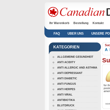
Ihr Warenkorb
Bestellung
Kontakt
FAQ
UBER UNS
UNSERE PO
Suc
KATEGORIEN
A
ALLGEMEINE GESUNDHEIT
Su
ANTI ACIDITY
ANTI ALLERGIC AND ASTHMA
ANTI DEPRESSANT
ANTI DIABETIC
ANTI FUNGUS
for t
post
ANTI HERPES
amen
ANTI VIRAL
ANTIBIOTIKA
vo
BLUTDRUCK