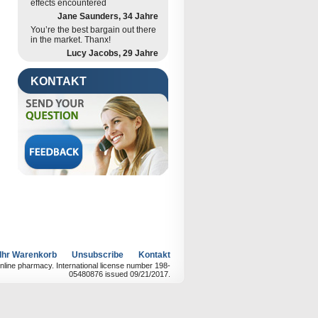
effects encountered
Jane Saunders, 34 Jahre
You’re the best bargain out there
in the market. Thanx!
Lucy Jacobs, 29 Jahre
KONTAKT
Ihr Warenkorb
Unsubscribe
Kontakt
line pharmacy. International license number 198-
05480876 issued 09/21/2017.