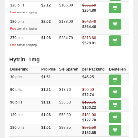
120
pills
$2.12
$106.80
$361.60
$254.80
Free
airmail shipping
180
pills
$2.02
$178.00
$542.40
$364.40
Free
airmail shipping
270
pills
$1.96
$284.79
$813.60
$528.81
Free
airmail shipping
Hytrin
,
1mg
Dosierung
Pro Pille
Sie Sparen
per Packung
Bestellen
30
pills
$1.51
$45.25
60
pills
$1.21
$17.76
$90.50
$72.74
90
pills
$1.11
$35.53
$135.75
$100.22
120
pills
$1.06
$53.30
$181.00
$127.70
180
pills
$1.01
$88.85
$271.50
$182.65