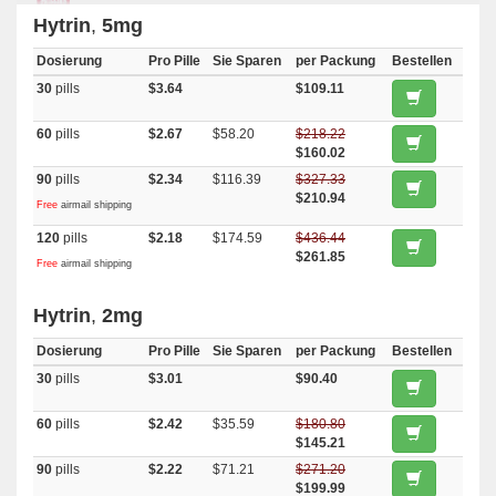
Hytrin
,
5mg
Dosierung
Pro Pille
Sie Sparen
per Packung
Bestellen
30
pills
$3.64
$109.11
60
pills
$2.67
$58.20
$218.22
$160.02
90
pills
$2.34
$116.39
$327.33
$210.94
Free
airmail shipping
120
pills
$2.18
$174.59
$436.44
$261.85
Free
airmail shipping
Hytrin
,
2mg
Dosierung
Pro Pille
Sie Sparen
per Packung
Bestellen
30
pills
$3.01
$90.40
60
pills
$2.42
$35.59
$180.80
$145.21
90
pills
$2.22
$71.21
$271.20
$199.99