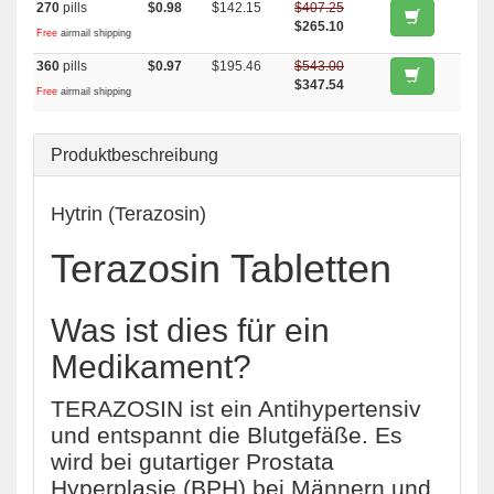
270
pills
$0.98
$142.15
$407.25
$265.10
Free
airmail shipping
360
pills
$0.97
$195.46
$543.00
$347.54
Free
airmail shipping
Produktbeschreibung
Hytrin (Terazosin)
Terazosin Tabletten
Was ist dies für ein
Medikament?
TERAZOSIN ist ein Antihypertensiv
und entspannt die Blutgefäße. Es
wird bei gutartiger Prostata
Hyperplasie (BPH) bei Männern und