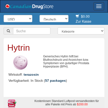
Togg
navi
$0.00
Zur Kasse
Hytrin
Generisches Hytrin hilft bei
Bluthochdruck und Anzeichen bzw.
Symptomen von gutartiger Prostata
Hyperplasie (BPH).
Wirkstoff:
terazosin
Verfügbarkeit: In Stock (
57 packages
)
Kostenlosen Standard Luftpost versandkosten für
alle Pakete mit Preis ab
$200.00