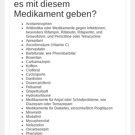
es mit diesem
Medikament geben?
Acetaminophen
Antibiotika oder Medikamente gegen Infektionen,
besonders Rifampin, Rifabutin, Rifapentin, und
Griseofulvin, und Penicilline oder Tetracycline
Aprepitant
Ascorbinsäure (Vitamin C)
Atorvastatin
Barbiturate, wie Phenobarbital
Bosentan
Carbamazepin
Koffein
Clofibrat
Cyclosporin
Dantrolen
Doxercalciferol
Felbamat
Grapefruitsaft
Hydrokortisone
Medikamente für Angst oder Schlafprobleme, wie
Diazepam oder Temazepam
Medikamente für Diabetes, einschließlich Pioglitazon
Mineralöl
Modafinil
Mycophenolat
Nefazodon
Oxcarbazepin
Phenytoin