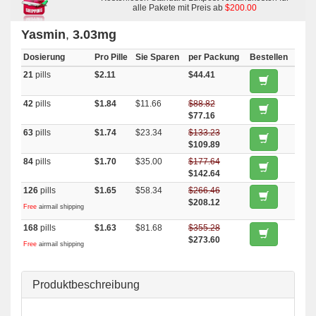
alle Pakete mit Preis ab
$200.00
Yasmin
,
3.03mg
Dosierung
Pro Pille
Sie Sparen
per Packung
Bestellen
21
pills
$2.11
$44.41
42
pills
$1.84
$11.66
$88.82
$77.16
63
pills
$1.74
$23.34
$133.23
$109.89
84
pills
$1.70
$35.00
$177.64
$142.64
126
pills
$1.65
$58.34
$266.46
$208.12
Free
airmail shipping
168
pills
$1.63
$81.68
$355.28
$273.60
Free
airmail shipping
Produktbeschreibung