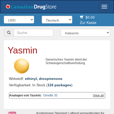
Togg
navi
$0.00
Zur Kasse
Yasmin
Generisches Yasmin dient der
Schwangerschaftsverhütung.
Wirkstoff:
ethinyl, drospirenone
Verfügbarkeit: In Stock (
116 packages
)
Analogen von Yasmin:
Ginette 35
View all
Kostenlosen Standard Luftpost versandkosten für